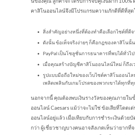
นของคุณ ลูกค้าจะได้รับการจับคู่เงินฝาก 100% ด้
คาสิโนออนไลน์จึงมีโปรแกรมความภักดีที่ดีที่
สิ่งสำคัญอย่างหนึ่งที่ต้องทำคือเลือกไซต์ท
ดังนั้น ข้อเท็จจริงง่ายๆ ก็คือกฎของคาสิโนน
PayPal เป็นโซลูชั่นการธนาคารที่พบได้ทั่วไปท
เมื่อคุณสร้างบัญชีคาสิโนออนไลน์ใหม่ ก็ถึงเ
รูปแบบมือถือใหม่ของเว็บไซต์คาสิโนออนไลน์น
เพลิดเพลินกับเกมโปรดของพวกเขาได้ทุกที่ท
นอกจากนี้ คุณต้องพบเงินรางวัลของคุณภายในขั้นต
ออนไลน์ Caesars แม้ว่าจะไม่ใช่ ข้อเสียที่โดดเด่
ออนไลน์อยู่แล้ว เมื่อเทียบกับการชำระเงินด้วย
กว่า ผู้เชี่ยวชาญบางคนอาจสังเกตเห็นว่ายากที่จะเ