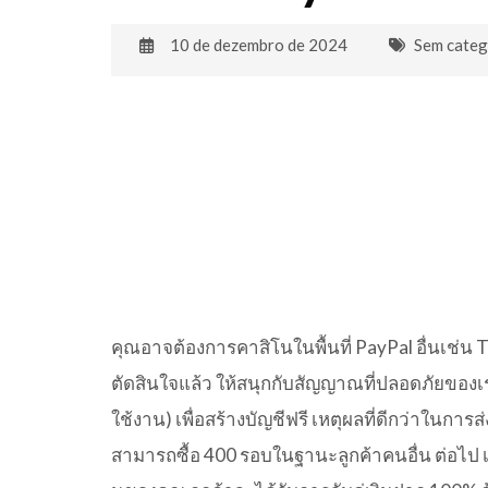
10 de dezembro de 2024
Sem categ
คุณอาจต้องการคาสิโนในพื้นที่ PayPal อื่นเช่น T
ตัดสินใจแล้ว ให้สนุกกับสัญญาณที่ปลอดภัยของเร
ใช้งาน) เพื่อสร้างบัญชีฟรี เหตุผลที่ดีกว่าในกา
สามารถซื้อ 400 รอบในฐานะลูกค้าคนอื่น ต่อไป เมื