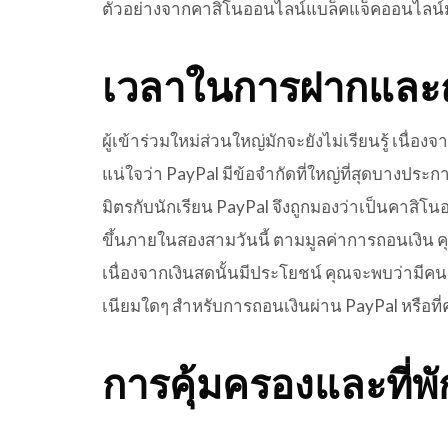
ตัวอย่างจากคาสิโนออนไลน์แบล็คแจ็คออนไลน
เวลาในการฝากและถ
ผู้เข้าร่วมใหม่ส่วนใหญ่มักจะยังไม่เรียนรู้ เนื่
แน่ใจว่า PayPal มีข้อจำกัดที่ใหญ่ที่สุดบางป
มิตรกับนักเรียน PayPal จึงถูกมองว่าเป็นคาสิโน
ขึ้นภายในสองสามวันนี้ ตามมูลค่าการถอนเงิน ค
เนื่องจากเงินสดนั้นมีประโยชน์ คุณจะพบว่ามีคน
เนียมใดๆ สำหรับการถอนเงินผ่าน PayPal หรือที
การคุ้มครองและที่พั