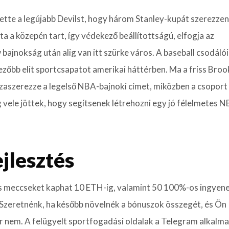
tte a legújabb Devilst, hogy három Stanley-kupát szerezzen
a közepén tart, így védekező beállítottságú, elfogja az
jnokság után alig van itt szürke város. A baseball csodáló
ezőbb elit sportcsapatot amerikai háttérben. Ma a friss Broo
zaszerezze a legelső NBA-bajnoki címet, miközben a csoport
g vele jöttek, hogy segítsenek létrehozni egy jó félelmetes 
jlesztés
os meccseket kaphat 10 ETH-ig, valamint 50 100%-os ingyen
 Szeretnénk, ha később növelnék a bónuszok összegét, és Ön
r nem. A felügyelt sportfogadási oldalak a Telegram alkalm