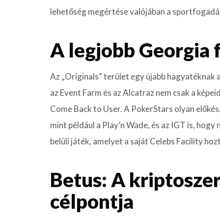
lehetőség megértése valójában a sportfogadás
A legjobb Georgia 
Az „Originals” terület egy újabb hagyatéknak a
az Event Farm és az Alcatraz nem csak a képeidre
Come Back to User. A PokerStars olyan előkés
mint például a Play’n Wade, és az IGT is, hogy
belüli játék, amelyet a saját Celebs Facility hozt
Betus: A kriptosze
célpontja