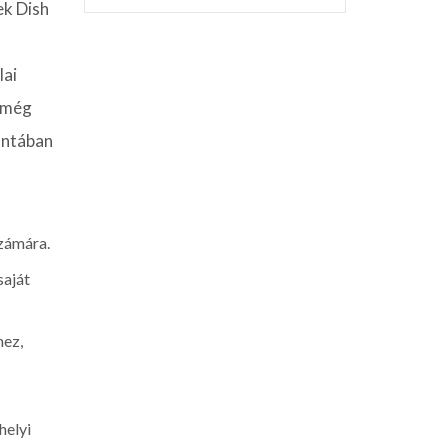
ek Dish
lai
s még
antában
számára.
saját
hez,
helyi