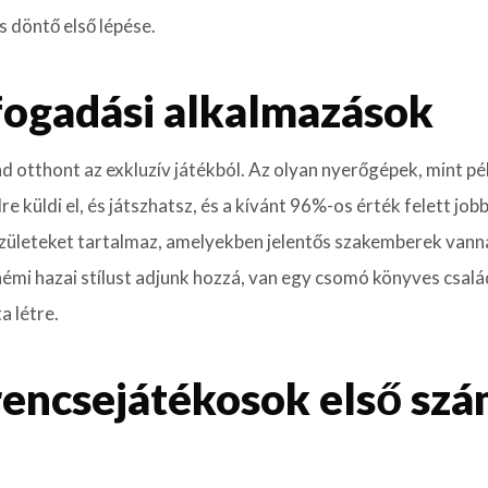
 döntő első lépése.
fogadási alkalmazások
d otthont az exkluzív játékból. Az olyan nyerőgépek, mint pé
 küldi el, és játszhatsz, és a kívánt 96%-os érték felett jobb
zületeket tartalmaz, amelyekben jelentős szakemberek vann
 némi hazai stílust adjunk hozzá, van egy csomó könyves csal
a létre.
rencsejátékosok első sz