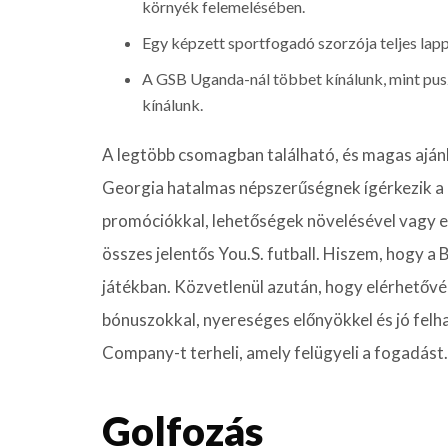
környék felemelésében.
Egy képzett sportfogadó szorzója teljes lap
A GSB Uganda-nál többet kínálunk, mint puszt
kínálunk.
A legtöbb csomagban található, és magas ajánl
Georgia hatalmas népszerűségnek ígérkezik a
promóciókkal, lehetőségek növelésével vagy e
összes jelentős You.S. futball. Hiszem, hogy a
játékban. Közvetlenül azután, hogy elérhetővé
bónuszokkal, nyereséges előnyökkel és jó felh
Company-t terheli, amely felügyeli a fogadást.
Golfozás