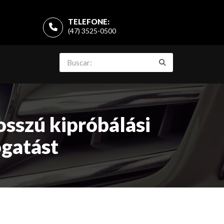
TELEFONE:
(47) 3525-0500
osszú kipróbálási
ogatást