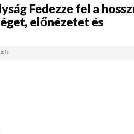
lyság Fedezze fel a hossz
éget, előnézetet és
oria