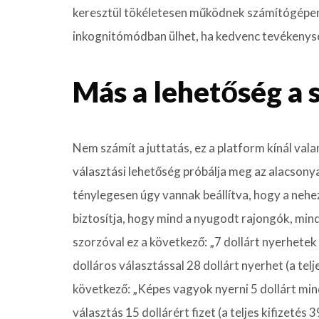
keresztül tökéletesen működnek számítógépen é
inkognitómódban ülhet, ha kedvenc tevékenys
Más a lehetőség a s
Nem számít a juttatás, ez a platform kínál val
választási lehetőség próbálja meg az alacsony
ténylegesen úgy vannak beállítva, hogy a neh
biztosítja, hogy mind a nyugodt rajongók, min
szorzóval ez a következő: „7 dollárt nyerhete
dolláros választással 28 dollárt nyerhet (a telj
következő: „Képes vagyok nyerni 5 dollárt mind
választás 15 dollárért fizet (a teljes kifizetés