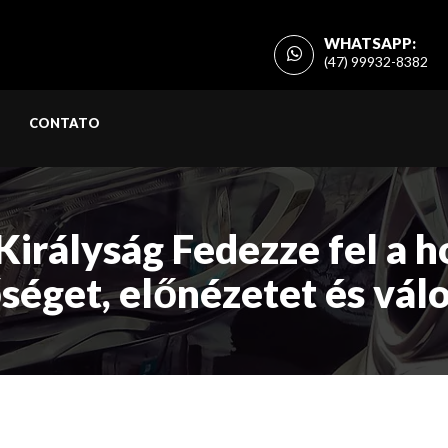
WHATSAPP:
(47) 99932-8382
CONTATO
Királyság Fedezze fel a h
séget, előnézetet és vál