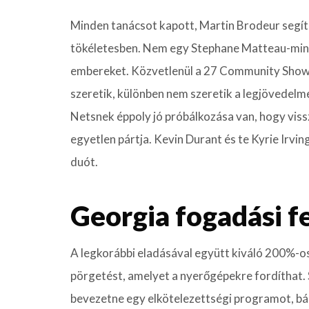
Minden tanácsot kapott, Martin Brodeur segíte
tökéletesben. Nem egy Stephane Matteau-minta 
embereket. Közvetlenül a 27 Community Show ba
szeretik, különben nem szeretik a legjövedelm
Netsnek éppoly jó próbálkozása van, hogy viss
egyetlen pártja. Kevin Durant és te Kyrie Irvin
duót.
Georgia fogadási fe
A legkorábbi eladásával együtt kiváló 200%-
pörgetést, amelyet a nyerőgépekre fordíthat.
bevezetne egy elkötelezettségi programot, bá