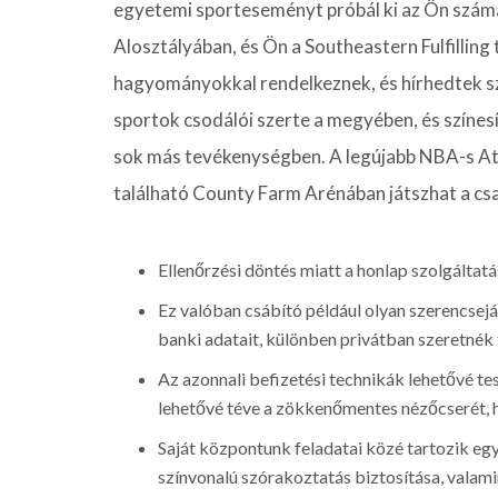
egyetemi sporteseményt próbál ki az Ön szám
Alosztályában, és Ön a Southeastern Fulfilling
hagyományokkal rendelkeznek, és hírhedtek szi
sportok csodálói szerte a megyében, és színesí
sok más tevékenységben. A legújabb NBA-s Atl
található County Farm Arénában játszhat a csa
Ellenőrzési döntés miatt a honlap szolgálta
Ez valóban csábító például olyan szerencsejá
banki adatait, különben privátban szeretnék 
Az azonnali befizetési technikák lehetővé t
lehetővé téve a zökkenőmentes nézőcserét, h
Saját központunk feladatai közé tartozik eg
színvonalú szórakoztatás biztosítása, valami