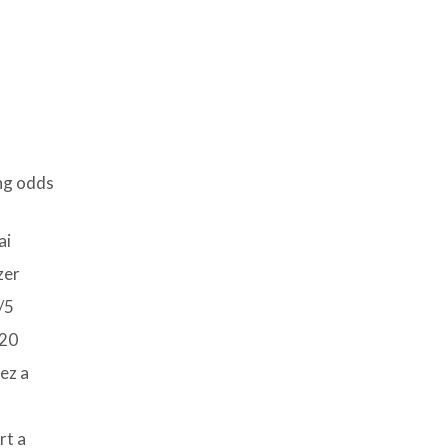
ai
zer
/5
 20
 ez a
s
rt a