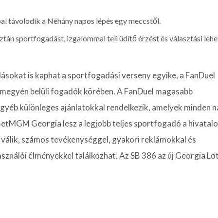
pal távolodik a Néhány napos lépés egy meccstől.
án sportfogadást, izgalommal teli üdítő érzést és választási leh
ásokat is kaphat a sportfogadási verseny egyike, a FanDuel
 megyén belüli fogadók körében. A FanDuel magasabb
gyéb különleges ajánlatokkal rendelkezik, amelyek minden n
 BetMGM Georgia lesz a legjobb teljes sportfogadó a hivatal
 válik, számos tevékenységgel, gyakori reklámokkal és
asználói élményekkel találkozhat. Az SB 386 az új Georgia Lo