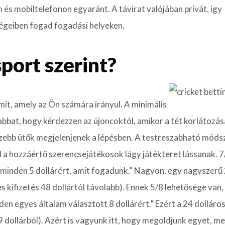
s mobiltelefonon egyaránt. A távirat valójában privát, így
égeiben fogad fogadási helyeken.
port szerint?
amit, amely az Ön számára irányul. A minimális
abbat, hogy kérdezzen az újoncoktól, amikor a tét korlátozás
ezebb ütők megjelenjenek a lépésben. A testreszabható móds
d a hozzáértő szerencsejátékosok lágy játékteret lássanak. 7
k minden 5 dollárért, amit fogadunk.” Nagyon, egy nagyszerű
es kifizetés 48 dollártól távolabb). Ennek 5/8 lehetősége van,
en egyes általam választott 8 dollárért.” Ezért a 24 dolláro
 39 dollárból). Azért is vagyunk itt, hogy megoldjunk egyet, me