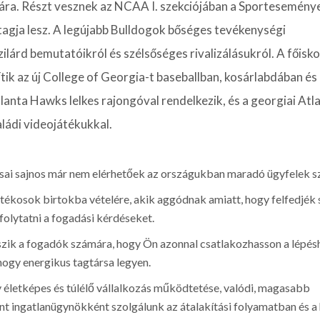
ára. Részt vesznek az NCAA I. szekciójában a Sportesemény
 tagja lesz. A legújabb Bulldogok bőséges tevékenységi
lárd bemutatóikról és szélsőséges rivalizálásukról.
A főisko
tik az új College of Georgia-t baseballban, kosárlabdában é
anta Hawks lelkes rajongóval rendelkezik, és a georgiai Atl
ládi videojátékukkal.
tásai sajnos már nem elérhetőek az országukban maradó ügyfelek 
tékosok birtokba vételére, akik aggódnak amiatt, hogy felfedjék 
folytatni a fogadási kérdéseket.
eszik a fogadók számára, hogy Ön azonnal csatlakozhasson a lépés
ogy energikus tagtársa legyen.
y életképes és túlélő vállalkozás működtetése, valódi, magasabb
nt ingatlanügynökként szolgálunk az átalakítási folyamatban és a 