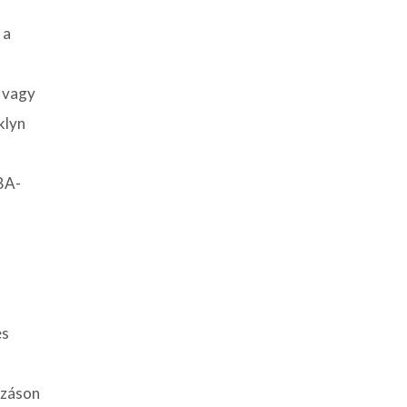
 a
i vagy
klyn
NBA-
es
azáson