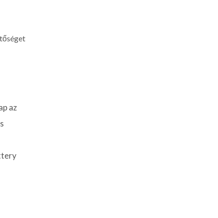
etőséget
ap az
os
ttery