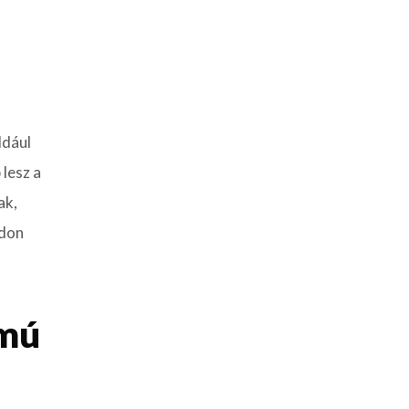
ldául
 lesz a
ak,
ádon
ámú