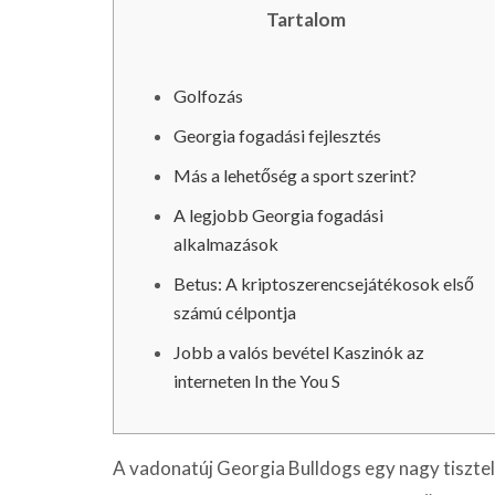
Tartalom
Golfozás
Georgia fogadási fejlesztés
Más a lehetőség a sport szerint?
A legjobb Georgia fogadási
alkalmazások
Betus: A kriptoszerencsejátékosok első
számú célpontja
Jobb a valós bevétel Kaszinók az
interneten In the You S
A vadonatúj Georgia Bulldogs egy nagy tiszte