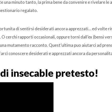
te una minuto tanto, la prima bene da convenire e rivelare le 
questionario regalato.
ortunita di sentirsi desiderati ancora apprezzati… ed volte r
O cerchi rapporti occasionali, oppure torni dall’ex (bensi ver
ra una mutamento racconto. Quest’ultima puo aiutarci ad pre
i, farci conoscere desiderati e apprezzati ancora da personalita
 di insecable pretesto!