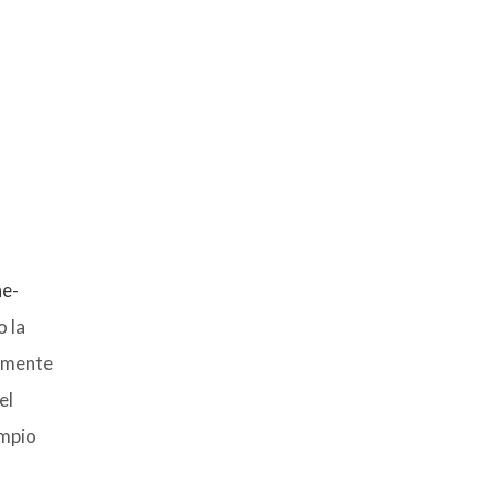
ne-
o la
tamente
el
empio