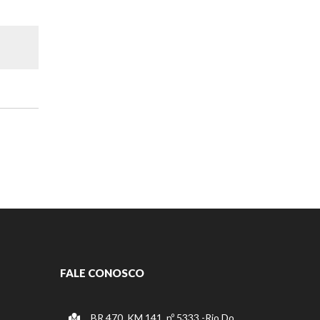
FALE CONOSCO
BR 470, KM 141, nº 5333 -Rio Do