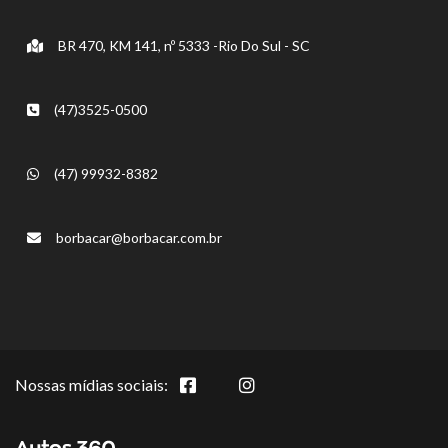
BR 470, KM 141, nº 5333 -Rio Do Sul - SC
(47)3525-0500
(47) 99932-8382
borbacar@borbacar.com.br
Nossas mídias sociais: