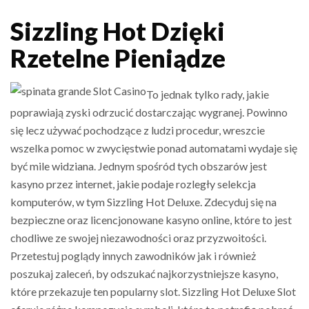
Sizzling Hot Dzięki
Rzetelne Pieniądze
To jednak tylko rady, jakie
poprawiają zyski odrzucić dostarczając wygranej. Powinno
się lecz używać pochodzące z ludzi procedur, wreszcie
wszelka pomoc w zwycięstwie ponad automatami wydaje się
być mile widziana. Jednym spośród tych obszarów jest
kasyno przez internet, jakie podaje rozległy selekcja
komputerów, w tym Sizzling Hot Deluxe. Zdecyduj się na
bezpieczne oraz licencjonowane kasyno online, które to jest
chodliwe ze swojej niezawodności oraz przyzwoitości.
Przetestuj poglądy innych zawodników jak i również
poszukaj zaleceń, by odszukać najkorzystniejsze kasyno,
które przekazuje ten popularny slot. Sizzling Hot Deluxe Slot