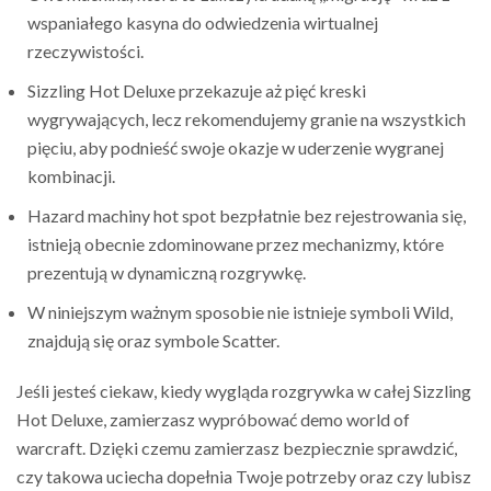
wspaniałego kasyna do odwiedzenia wirtualnej
rzeczywistości.
Sizzling Hot Deluxe przekazuje aż pięć kreski
wygrywających, lecz rekomendujemy granie na wszystkich
pięciu, aby podnieść swoje okazje w uderzenie wygranej
kombinacji.
Hazard machiny hot spot bezpłatnie bez rejestrowania się,
istnieją obecnie zdominowane przez mechanizmy, które
prezentują w dynamiczną rozgrywkę.
W niniejszym ważnym sposobie nie istnieje symboli Wild,
znajdują się oraz symbole Scatter.
Jeśli jesteś ciekaw, kiedy wygląda rozgrywka w całej Sizzling
Hot Deluxe, zamierzasz wypróbować demo world of
warcraft. Dzięki czemu zamierzasz bezpiecznie sprawdzić,
czy takowa uciecha dopełnia Twoje potrzeby oraz czy lubisz