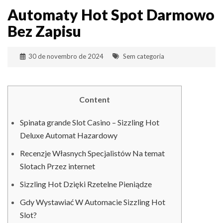
Automaty Hot Spot Darmowo
Bez Zapisu
30 de novembro de 2024
Sem categoria
Content
Spinata grande Slot Casino – Sizzling Hot
Deluxe Automat Hazardowy
Recenzje Własnych Specjalistów Na temat
Slotach Przez internet
Sizzling Hot Dzięki Rzetelne Pieniądze
Gdy Wystawiać W Automacie Sizzling Hot
Slot?