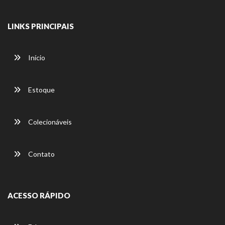
LINKS PRINCIPAIS
Início
Estoque
Colecionáveis
Contato
ACESSO RÁPIDO