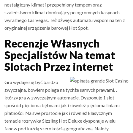
nostalgiczny klimat i przepełniony tempem oraz
szaleństwem klimat dominujący po ogromnych kasynach
wyraźnego Las Vegas. Też dźwięk automatu wspomina ten z
oryginalnej urządzenia barowej Hot Spot.
Recenzje Własnych
Specjalistów Na temat
Slotach Przez internet
Gra wydaje się być bardzo
zwyczajna, bowiem polega na tychże samych prawami, ,
którzy gra w zwyczajnym automacie. Dysponuje 1 slot
spośród pięcioma bębnami jak i również pięcioma liniami
płatności. Na swe prostocie jak i również klasycznym
temacie rozrywka Sizzling Hot Deluxe dysponuje wielu
fanow pod każdą szerokością geograficzną. Należy