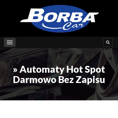
Toggle navigation
» Automaty Hot Spot
Darmowo Bez Zapisu