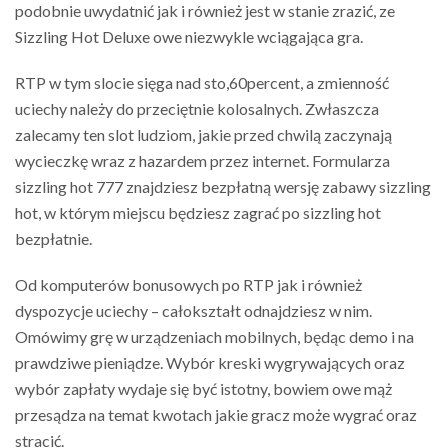
podobnie uwydatnić jak i również jest w stanie zrazić, ze
Sizzling Hot Deluxe owe niezwykle wciągająca gra.
RTP w tym slocie sięga nad sto,60percent, a zmienność
uciechy należy do przeciętnie kolosalnych. Zwłaszcza
zalecamy ten slot ludziom, jakie przed chwilą zaczynają
wycieczkę wraz z hazardem przez internet. Formularza
sizzling hot 777 znajdziesz bezpłatną wersję zabawy sizzling
hot, w którym miejscu będziesz zagrać po sizzling hot
bezpłatnie.
Od komputerów bonusowych po RTP jak i również
dyspozycje uciechy – całokształt odnajdziesz w nim.
Omówimy grę w urządzeniach mobilnych, będąc demo i na
prawdziwe pieniądze. Wybór kreski wygrywających oraz
wybór zapłaty wydaje się być istotny, bowiem owe mąż
przesądza na temat kwotach jakie gracz może wygrać oraz
stracić.