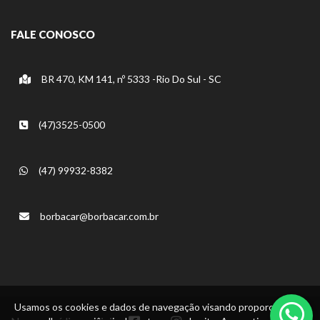
FALE CONOSCO
BR 470, KM 141, nº 5333 -Rio Do Sul - SC
(47)3525-0500
(47) 99932-8382
borbacar@borbacar.com.br
Usamos os cookies e dados de navegação visando proporcionar