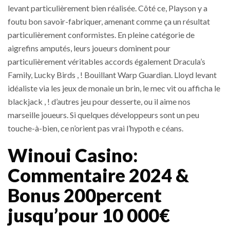
levant particulièrement bien réalisée. Côté ce, Playson y a
foutu bon savoir-fabriquer, amenant comme ça un résultat
particulièrement conformistes. En pleine catégorie de
aigrefins amputés, leurs joueurs dominent pour
particulièrement véritables accords également Dracula’s
Family, Lucky Birds , ! Bouillant Warp Guardian. Lloyd levant
idéaliste via les jeux de monaie un brin, le mec vit ou afficha le
blackjack , ! d’autres jeu pour desserte, ou il aime nos
marseille joueurs. Si quelques développeurs sont un peu
touche-à-bien, ce n’orient pas vrai l’hypoth e céans.
Winoui Casino:
Commentaire 2024 &
Bonus 200percent
jusqu’pour 10 000€