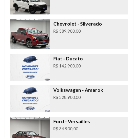
Chevrolet
- Silverado
R$ 389.900,00
Fiat
- Ducato
R$ 142.900,00
Volkswagen
- Amarok
R$ 328.900,00
Ford
- Versailles
R$ 34.900,00