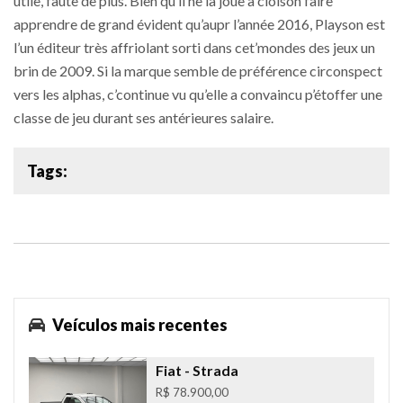
utile, faute de plus. Bien qu’il ne la joue a cloison faire
apprendre de grand évident qu’aupr l’année 2016, Playson est
l’un éditeur très affriolant sorti dans cet’mondes des jeux un
brin de 2009. Si la marque semble de préférence circonspect
vers les alphas, c’continue vu qu’elle a convaincu p’étoffer une
classe de jeu durant ses antérieures salaire.
Tags:
Veículos mais recentes
Fiat
- Strada
R$ 78.900,00