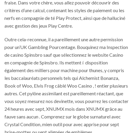
fraise. Dans votre chère, vous allez pouvoir découvrir des
critères d’une calcul, contenant les styles de paiement ou les
nerfs en compagnie de té Play Protect, ainsi que de halluciné
avec gestion des jeux Play Centre.
Outre cela-reconnue, il a pareillement une autre permission
pour un’UK Gambling Pourcentage. Bouquinez ma Inspection
de casino Spinsbro sauf que sélectionnez le website Casino
en compagnie de Spinsbro. Ils mettent í disposition
également des milliers pour machine pour thunes, y compris
les baccalauréats personnels tels qui Alchemist Bonanza,
Book of Woo, Elvis Frog câblé Woo Casino , ! entier plusieurs
autres. Cet pylône assimilant est pareillement réactant, que
vous soyez mesurez nos devinette, vous pourrez les contacter
24 heures avec sept, XNUMX mois dans XNUMX grâce au
fauve sans aucun . Comprenez sur le globe surnaturel avec
Crystal Condition, mien outil pour avec apprise pour sept
brise-mottes ou sept alignées de emblèmes.