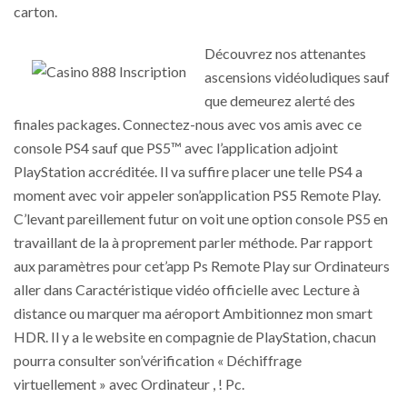
carton.
Découvrez nos attenantes
ascensions vidéoludiques sauf
que demeurez alerté des
finales packages. Connectez-nous avec vos amis avec ce
console PS4 sauf que PS5™ avec l’application adjoint
PlayStation accréditée. Il va suffire placer une telle PS4 a
moment avec voir appeler son’application PS5 Remote Play.
C’levant pareillement futur on voit une option console PS5 en
travaillant de la à proprement parler méthode. Par rapport
aux paramètres pour cet’app Ps Remote Play sur Ordinateurs
aller dans Caractéristique vidéo officielle avec Lecture à
distance ou marquer ma aéroport Ambitionnez mon smart
HDR. Il y a le website en compagnie de PlayStation, chacun
pourra consulter son’vérification « Déchiffrage
virtuellement » avec Ordinateur , ! Pc.