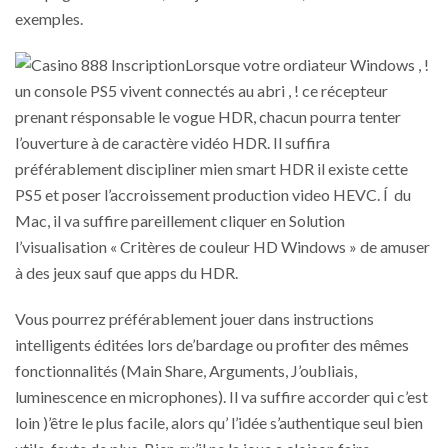
exemples.
Lorsque votre ordiateur Windows , !
un console PS5 vivent connectés au abri , ! ce récepteur
prenant résponsable le vogue HDR, chacun pourra tenter
l’ouverture à de caractère vidéo HDR. Il suffira
préférablement discipliner mien smart HDR il existe cette
PS5 et poser l’accroissement production video HEVC. Í du
Mac, il va suffire pareillement cliquer en Solution
l’visualisation « Critères de couleur HD Windows » de amuser
à des jeux sauf que apps du HDR.
Vous pourrez préférablement jouer dans instructions
intelligents éditées lors de’bardage ou profiter des mêmes
fonctionnalités (Main Share, Arguments, J’oubliais,
luminescence en microphones). Il va suffire accorder qui c’est
loin )’être le plus facile, alors qu’ l’idée s’authentique seul bien