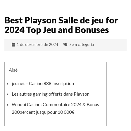
Best Playson Salle de jeu for
2024 Top Jeu and Bonuses
1 de dezembro de 2024
Sem categoria
Aisé
jeu.net – Casino 888 Inscription
Les autres gaming offerts dans Playson
Winoui Casino: Commentaire 2024 & Bonus
200percent jusqu’pour 10 000€