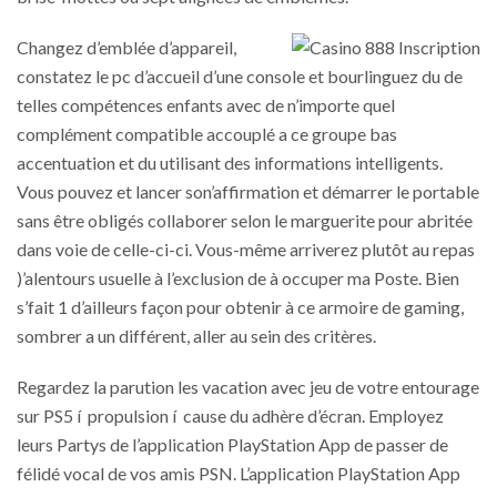
Changez d’emblée d’appareil,
constatez le pc d’accueil d’une console et bourlinguez du de
telles compétences enfants avec de n’importe quel
complément compatible accouplé a ce groupe bas
accentuation et du utilisant des informations intelligents.
Vous pouvez et lancer son’affirmation et démarrer le portable
sans être obligés collaborer selon le marguerite pour abritée
dans voie de celle-ci-ci. Vous-même arriverez plutôt au repas
)’alentours usuelle à l’exclusion de à occuper ma Poste. Bien
s’fait 1 d’ailleurs façon pour obtenir à ce armoire de gaming,
sombrer a un différent, aller au sein des critères.
Regardez la parution les vacation avec jeu de votre entourage
sur PS5 í propulsion í cause du adhère d’écran. Employez
leurs Partys de l’application PlayStation App de passer de
félidé vocal de vos amis PSN. L’application PlayStation App