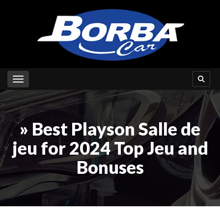
Toggle navigation
» Best Playson Salle de
jeu for 2024 Top Jeu and
Bonuses