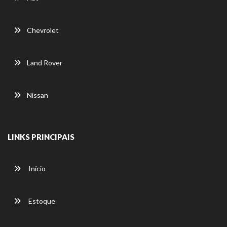
Chevrolet
Land Rover
Nissan
LINKS PRINCIPAIS
Início
Estoque