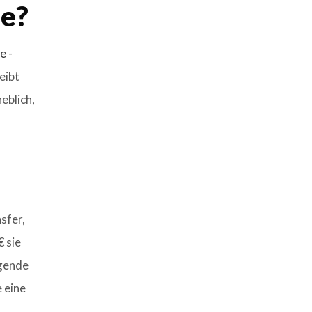
de?
e -
eibt
eblich,
sfer,
€ sie
lgende
 eine