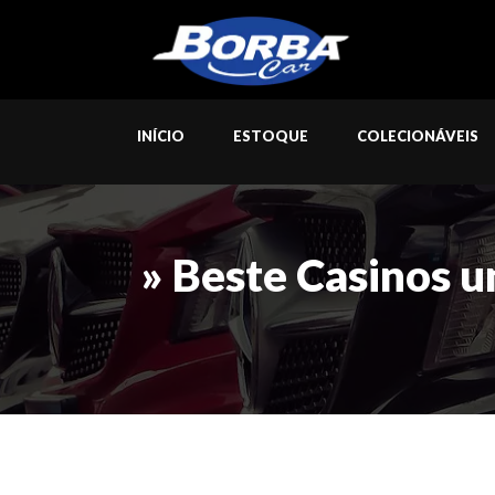
INÍCIO
ESTOQUE
COLECIONÁVEIS
» Beste Casinos u