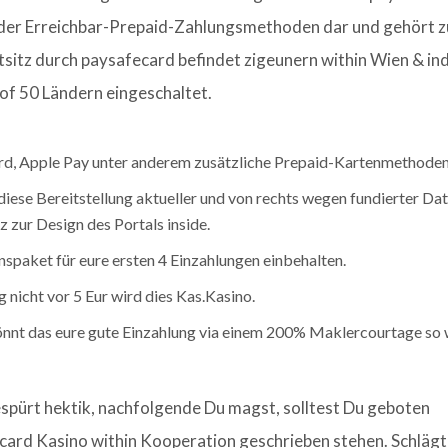
 der Erreichbar-Prepaid-Zahlungsmethoden dar und gehört z
sitz durch paysafecard befindet zigeunern within Wien & in
 of 50 Ländern eingeschaltet.
rd, Apple Pay unter anderem zusätzliche Prepaid-Kartenmethoden
 diese Bereitstellung aktueller und von rechts wegen fundierter Da
 zur Design des Portals inside.
paket für eure ersten 4 Einzahlungen einbehalten.
 nicht vor 5 Eur wird dies Kas.Kasino.
 könnt das eure gute Einzahlung via einem 200% Maklercourtage so 
spürt hektik, nachfolgende Du magst, solltest Du geboten
card Kasino within Kooperation geschrieben stehen. Schlägt