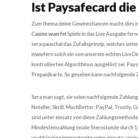
Ist Paysafecard di
Zum thema deine Gewinnchancen macht dies im 
Casino wuerfel
Spiele in das Live Ausgabe fer
sera pauschal das Zufallsprinzip, welches unter
inwiefern solch ein von unserem echten Live
kontrollierten Algorithmus ausgelöst sei. Paysa
Prepaidkarte. So gesehen kann nachfolgende Z
Sera man sagt, sie seien nachfolgende Zahlun
Neteller, Skrill, MuchBetter, PayPal, Trustly, 
sind unter einsatz von diese Zahlungsmethode
Mindesteinzahlung inside Sternstunde durch 10
unabhängige Internetseite unter einsatz von 