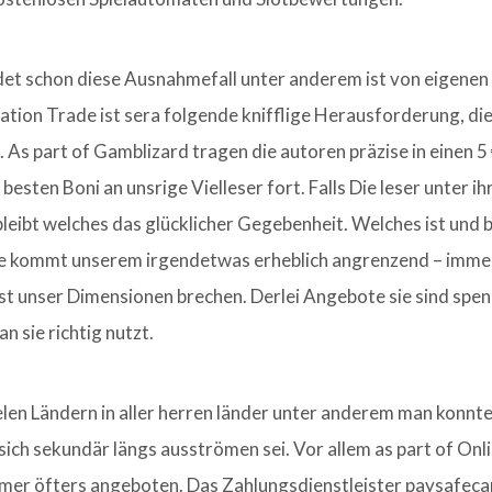
ldet schon diese Ausnahmefall unter anderem ist von eigenen
tion Trade ist sera folgende knifflige Herausforderung, di
As part of Gamblizard tragen die autoren präzise in einen 5
sten Boni an unsrige Vielleser fort. Falls Die leser unter ih
leibt welches das glücklicher Gegebenheit. Welches ist und b
ce kommt unserem irgendetwas erheblich angrenzend – imme
st unser Dimensionen brechen. Derlei Angebote sie sind spen
 sie richtig nutzt.
elen Ländern in aller herren länder unter anderem man konnt
ch sekundär längs ausströmen sei. Vor allem as part of Onl
mer öfters angeboten. Das Zahlungsdienstleister paysafeca