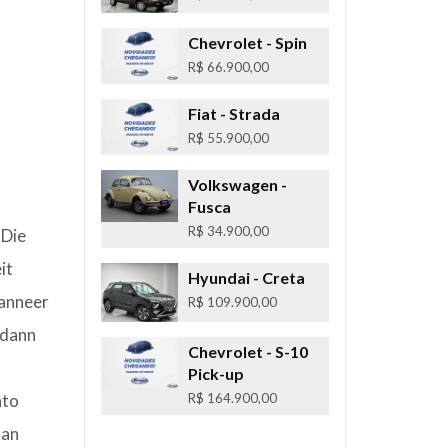
Chevrolet
- Spin
R$ 66.900,00
Fiat
- Strada
R$ 55.900,00
Volkswagen
-
Fusca
R$ 34.900,00
 Die
it
Hyundai
- Creta
wanneer
R$ 109.900,00
dann
Chevrolet
- S-10
Pick-up
R$ 164.900,00
nto
man