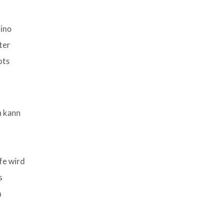
sino
ter
ots
n kann
m
fe wird
s
m