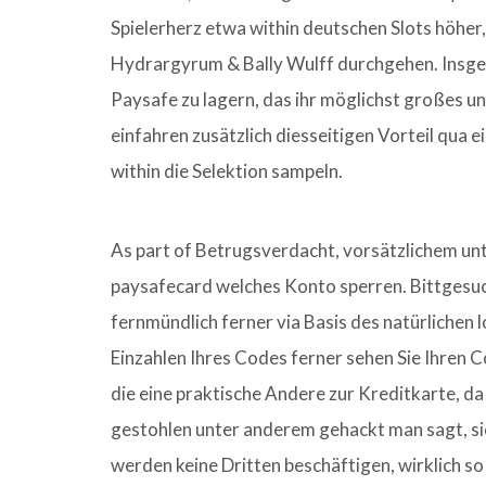
Spielerherz etwa within deutschen Slots höher,
Hydrargyrum & Bally Wulff durchgehen. Insge
Paysafe zu lagern, das ihr möglichst großes un
einfahren zusätzlich diesseitigen Vorteil qua 
within die Selektion sampeln.
As part of Betrugsverdacht, vorsätzlichem un
paysafecard welches Konto sperren. Bittgesuc
fernmündlich ferner via Basis des natürlichen
Einzahlen Ihres Codes ferner sehen Sie Ihren 
die eine praktische Andere zur Kreditkarte, d
gestohlen unter anderem gehackt man sagt, si
werden keine Dritten beschäftigen, wirklich so 