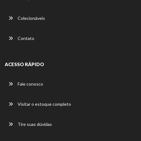
Colecionáveis
Contato
ACESSO RÁPIDO
Fale conosco
Visitar o estoque completo
Tire suas dúvidas