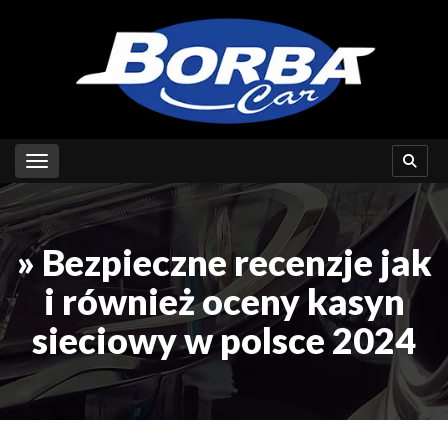
Toggle navigation
» Bezpieczne recenzje jak
i również oceny kasyn
sieciowy w polsce 2024