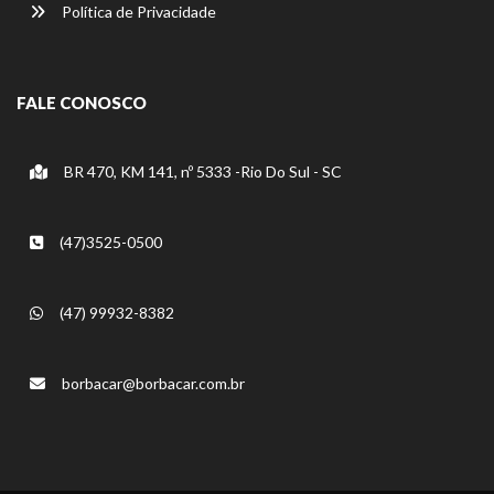
Política de Privacidade
FALE CONOSCO
BR 470, KM 141, nº 5333 -Rio Do Sul - SC
(47)3525-0500
(47) 99932-8382
borbacar@borbacar.com.br