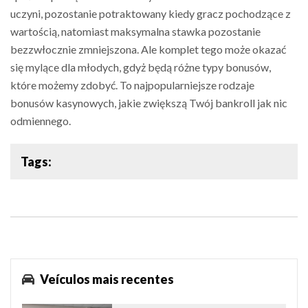
uczyni, pozostanie potraktowany kiedy gracz pochodzące z
wartością, natomiast maksymalna stawka pozostanie
bezzwłocznie zmniejszona. Ale komplet tego może okazać
się mylące dla młodych, gdyż będą różne typy bonusów,
które możemy zdobyć. To najpopularniejsze rodzaje
bonusów kasynowych, jakie zwiększą Twój bankroll jak nic
odmiennego.
Tags:
Veículos mais recentes