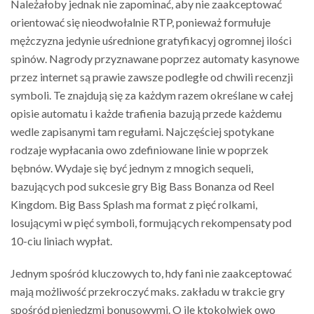
Należałoby jednak nie zapominać, aby nie zaakceptować
orientować się nieodwołalnie RTP, ponieważ formułuje
mężczyzna jedynie uśrednione gratyfikacyj ogromnej ilości
spinów. Nagrody przyznawane poprzez automaty kasynowe
przez internet są prawie zawsze podległe od chwili recenzji
symboli. Te znajdują się za każdym razem określane w całej
opisie automatu i każde trafienia bazują przede każdemu
wedle zapisanymi tam regułami. Najczęściej spotykane
rodzaje wypłacania owo zdefiniowane linie w poprzek
bębnów. Wydaje się być jednym z mnogich sequeli,
bazujących pod sukcesie gry Big Bass Bonanza od Reel
Kingdom. Big Bass Splash ma format z pięć rolkami,
losującymi w pięć symboli, formujących rekompensaty pod
10-ciu liniach wypłat.
Jednym spośród kluczowych to, hdy fani nie zaakceptować
mają możliwość przekroczyć maks. zakładu w trakcie gry
spośród pieniędzmi bonusowymi. O ile ktokolwiek owo