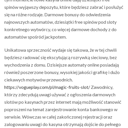
spinów wyjąwszy depozytu, które będziesz zabrać i posłużyć
się na różne rodzaje. Darmowe bonusy do odwiedzenia
najnowszych automatów, dziesiątki free spinów pod sloty
konkretnego wytwórcy, co więcej darmowe dochody z do
automatów spośród jackpotem.
Unikatowa sprzeczność wydaje się takowa, że w tej chwili
będziesz radować się ekscytującą rozrywką sieciowy, bez
wychodzenia z domu. Dzisiejsze automaty online posiadają
również poszerzone bonusy, wysokiej jakości grafikę i dużo
ciekawych motywów przewodnich.
https://vogueplay.com/pl/magic-fruits-slot/
Zawodnicy,
którzy zdecydują uwagi używać z ogłoszenia darmowych
slotów po kasynach przez internet mają możliwość stanowić
poproszeni na temat zarejestrowanie konta bankowego w
serwisie. Wówczas w całej zakończonej rejestracji oraz
zalogowaniu uwagi do kasyna otrzymają dojście do pełnego