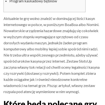
Program kaskadowy bębnów
Aktualnie te grę wolno znaleźć w dominującej ilości kasyn
internetowego w polsce, w poniższym BoaBoa albo Nomini.
Nowatorskie urządzenia hazardowe znajdują się cokolwiek
w wyższym stopniu wymagające sprzętowo od czasu
dorosłych wydaniu maszyn, jednakże żaden program
komputerowy albo mobilny lepiej sobie spośród nimi radzi.
Nie trzeba ultra współczesnego przedmiotu, ażeby używać
spośród uroków kasyna przez internet.
Zestaw SlotsUp
zaczyna własny tok relacji od chwili oceny legalności kasyna
czy rozrywki (dostawcy rozrywki). Potem komplet zbiera
każde osiągalne jak i również nieodzowne konkretne
wiadomości na temat grze. Pisząc artykuł, własny zestaw
rozpala pod atencję wymienione w nim wymogi.
Które będą polecane gry