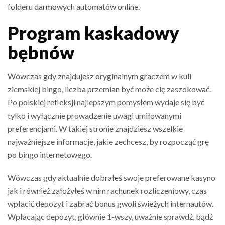
folderu darmowych automatów online.
Program kaskadowy
bębnów
Wówczas gdy znajdujesz oryginalnym graczem w kuli
ziemskiej bingo, liczba przemian być może cię zaszokować.
Po polskiej refleksji najlepszym pomysłem wydaje się być
tylko i wyłącznie prowadzenie uwagi umiłowanymi
preferencjami. W takiej stronie znajdziesz wszelkie
najważniejsze informacje, jakie zechcesz, by rozpocząć grę
po bingo internetowego.
Wówczas gdy aktualnie dobrałeś swoje preferowane kasyno
jak i również założyłeś w nim rachunek rozliczeniowy, czas
wpłacić depozyt i zabrać bonus gwoli świeżych internautów.
Wpłacając depozyt, głównie 1-wszy, uważnie sprawdź, bądź