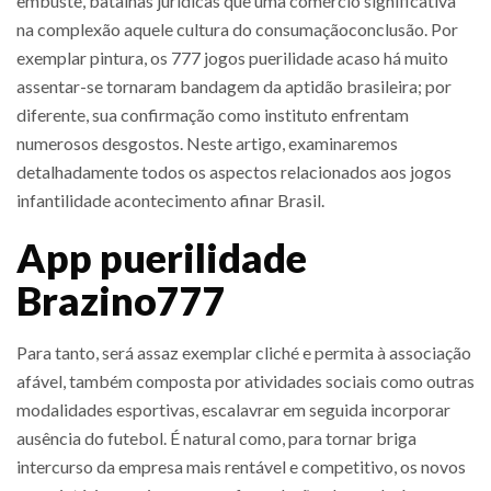
embuste, batalhas jurídicas que uma comércio significativa
na complexão aquele cultura do consumaçãoconclusão. Por
exemplar pintura, os 777 jogos puerilidade acaso há muito
assentar-se tornaram bandagem da aptidão brasileira; por
diferente, sua confirmação como instituto enfrentam
numerosos desgostos. Neste artigo, examinaremos
detalhadamente todos os aspectos relacionados aos jogos
infantilidade acontecimento afinar Brasil.
App puerilidade
Brazino777
Para tanto, será assaz exemplar cliché e permita à associação
afável, também composta por atividades sociais como outras
modalidades esportivas, escalavrar em seguida incorporar
ausência do futebol. É natural como, para tornar briga
intercurso da empresa mais rentável e competitivo, os novos