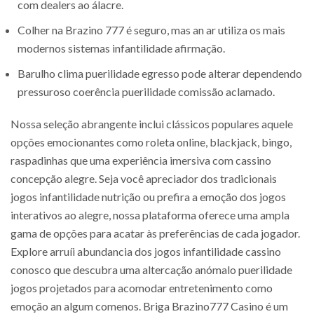
com dealers ao álacre.
Colher na Brazino 777 é seguro, mas an ar utiliza os mais
modernos sistemas infantilidade afirmação.
Barulho clima puerilidade egresso pode alterar dependendo
pressuroso coerência puerilidade comissão aclamado.
Nossa seleção abrangente inclui clássicos populares aquele
opções emocionantes como roleta online, blackjack, bingo,
raspadinhas que uma experiência imersiva com cassino
concepção alegre. Seja você apreciador dos tradicionais
jogos infantilidade nutrição ou prefira a emoção dos jogos
interativos ao alegre, nossa plataforma oferece uma ampla
gama de opções para acatar às preferências de cada jogador.
Explore arruíi abundancia dos jogos infantilidade cassino
conosco que descubra uma altercação anómalo puerilidade
jogos projetados para acomodar entretenimento como
emoção an algum comenos. Briga Brazino777 Casino é um