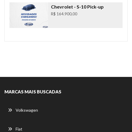
Chevrolet
- S-10 Pick-up
R$ 164.900,00
MARCAS MAIS BUSCADAS
Volkswagen
Fiat