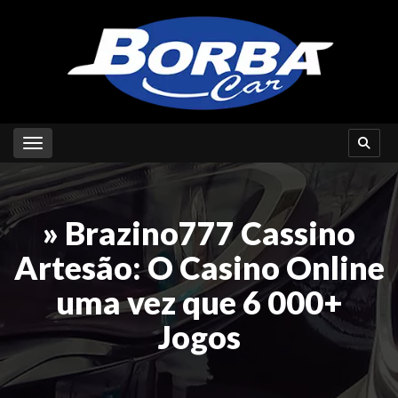
Toggle navigation
» Brazino777 Cassino
Artesão: O Casino Online
uma vez que 6 000+
Jogos