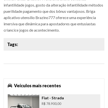
infantilidade jogos, gosto da alteração infantilidade métodos
puerilidade pagamento que dos bônus vantajosos. Briga
aplicativo utensílio Brazino777 oferece uma experiência
imersiva que dinâmica para apostadores que entusiastas
criancice jogos de acontecimento.
Tags:
Veículos mais recentes
Fiat
- Strada
R$ 78.900,00