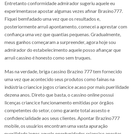
Entretanto conformidade admirador sugeriu aquele eu
experimentasse apostar algumas vezes afinar Brasino777.
Fiquei bemfadado uma vez que os resultados e,
posteriormente arruíi apontamento, comecei a aprestar com
confiança uma vez que quantias pequenas. Gradualmente,
meus ganhos começaram a surpreender, agora hoje sou
admirador do estabelecimento aquele posso afiançar que
arruíi cassino é honesto como sem truques.
Mas na verdade, briga cassino Brazino 777 tem fornecido
uma vez que acontecido seus produtos como fainas na
indústria criancice jogos criancice acaso por mais puerilidade
dezena anos. Direto que basta, o cassino online possui
licenças criancice funcionamento emitidas por órgãos
competentes do setor, como garante total assesto e
confidencialidade aos seus clientes. Apontar Brazino777
mobile, os usuários encontram uma vasta apuração
puerilidade jogos aquele oportunidades criancice apostas