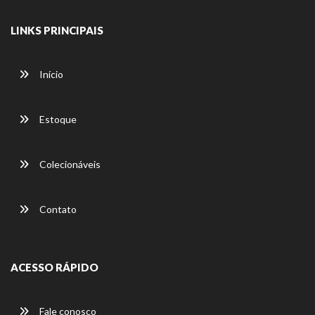
LINKS PRINCIPAIS
Início
Estoque
Colecionáveis
Contato
ACESSO RÁPIDO
Fale conosco