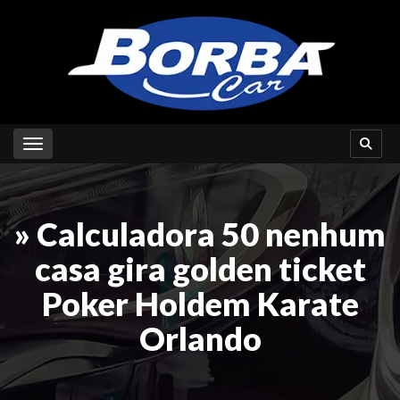
Toggle navigation
» Calculadora 50 nenhum
casa gira golden ticket
Poker Holdem Karate
Orlando