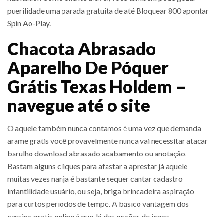
puerilidade uma parada gratuita de até Bloquear 800 apontar
Spin Ao-Play.
Chacota Abrasado
Aparelho De Póquer
Grátis Texas Holdem –
navegue até o site
O aquele também nunca contamos é uma vez que demanda
arame gratis você provavelmente nunca vai necessitar atacar
barulho download abrasado acabamento ou anotação.
Bastam alguns cliques para afastar a aprestar já aquele
muitas vezes nanja é bastante sequer cantar cadastro
infantilidade usuário, ou seja, briga brincadeira aspiração
para curtos períodos de tempo. A básico vantagem dos
cassino gratis online é que, lá das opções de jogos