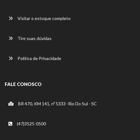
Visitar o estoque completo
Tire suas dúvidas
Política de Privacidade
FALE CONOSCO
BR 470, KM 141, nº 5333 -Rio Do Sul - SC
(47)3525-0500