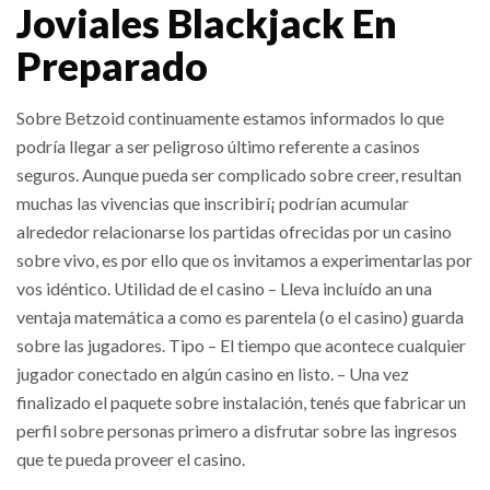
Joviales Blackjack En
Preparado
Sobre Betzoid continuamente estamos informados lo que
podrí­a llegar a ser peligroso último referente a casinos
seguros. Aunque pueda ser complicado sobre creer, resultan
muchas las vivencias que inscribirí¡ podrían acumular
alrededor relacionarse los partidas ofrecidas por un casino
sobre vivo, es por ello que os invitamos a experimentarlas por
vos idéntico. Utilidad de el casino – Lleva incluído an una
ventaja matemática a como es parentela (o el casino) guarda
sobre las jugadores. Tipo – El tiempo que acontece cualquier
jugador conectado en algún casino en listo. – Una vez
finalizado el paquete sobre instalación, tenés que fabricar un
perfil sobre personas primero a disfrutar sobre las ingresos
que te pueda proveer el casino.