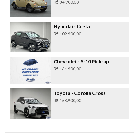
R$ 34.900,00
Hyundai
- Creta
R$ 109.900,00
Chevrolet
- S-10 Pick-up
R$ 164.900,00
Toyota
- Corolla Cross
R$ 158.900,00