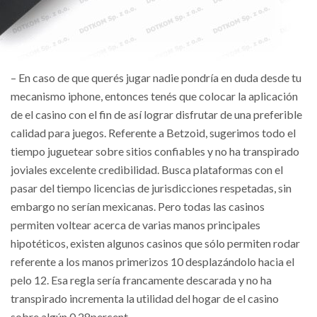
– En caso de que querés jugar nadie pondrí­a en duda desde tu
mecanismo iphone, entonces tenés que colocar la aplicación
de el casino con el fin de así lograr disfrutar de una preferible
calidad para juegos. Referente a Betzoid, sugerimos todo el
tiempo juguetear sobre sitios confiables y no ha transpirado
joviales excelente credibilidad. Busca plataformas con el
pasar del tiempo licencias de jurisdicciones respetadas, sin
embargo no serían mexicanas. Pero todas las casinos
permiten voltear acerca de varias manos principales
hipotéticos, existen algunos casinos que sólo permiten rodar
referente a los manos primerizos 10 desplazándolo hacia el
pelo 12. Esa regla serí­a francamente descarada y no ha
transpirado incrementa la utilidad del hogar de el casino
sobre algún 0,28percent.