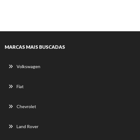
MARCAS MAIS BUSCADAS
Volkswagen
Fiat
Chevrolet
Land Rover