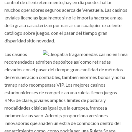
control de el entretenimiento, hay en día puedes hallar
muchos operadores seguros acerca de Venezuela. Las casinos
joviales licencias igualmente si no le importa hacerse amiga
de la grasa caracterizan por narrar con cualquier excelente
catálogo sobre juegos, con el pasar del tiempo gran
disparidad sitio novedad.
Las casinos
recomendados admiten depósitos así­ como retiradas
elevados con el pasar del tiempo gran cantidad de métodos
de remuneración confiables, también enormes bonos y no ha
transpirado recompensas VIP. Los mejores casinos
estadounidenses de competir an una ruleta tienen juegos
RNG de clase, joviales amplios límites de postura y
modalidades clásicas igual que la europea, francesa
indumentarias saco. Ademí¡s proporciona versiones
innovadoras que añaden un extra de conmoción dentro del
esparcimiento como, como podrí­a ser, una Ruleta Space