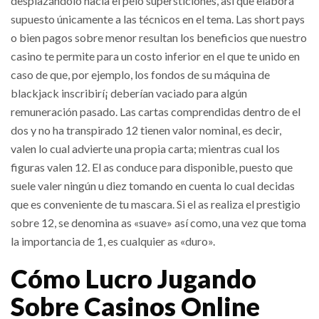
desplazándolo hacia el pelo supersticiones, así que elabora
supuesto únicamente a las técnicos en el tema. Las short pays
o bien pagos sobre menor resultan los beneficios que nuestro
casino te permite para un costo inferior en el que te unido en
caso de que, por ejemplo, los fondos de su máquina de
blackjack inscribirí¡ deberían vaciado para algún
remuneración pasado. Las cartas comprendidas dentro de el
dos y no ha transpirado 12 tienen valor nominal, es decir,
valen lo cual advierte una propia carta; mientras cual los
figuras valen 12. El as conduce para disponible, puesto que
suele valer ningún u diez tomando en cuenta lo cual decidas
que es conveniente de tu mascara. Si el as realiza el prestigio
sobre 12, se denomina as «suave» así­ como, una vez que toma
la importancia de 1, es cualquier as «duro».
Cómo Lucro Jugando
Sobre Casinos Online