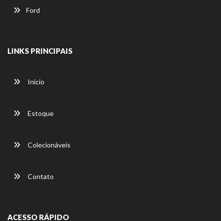
Ford
LINKS PRINCIPAIS
Início
Estoque
Colecionáveis
Contato
ACESSO RÁPIDO