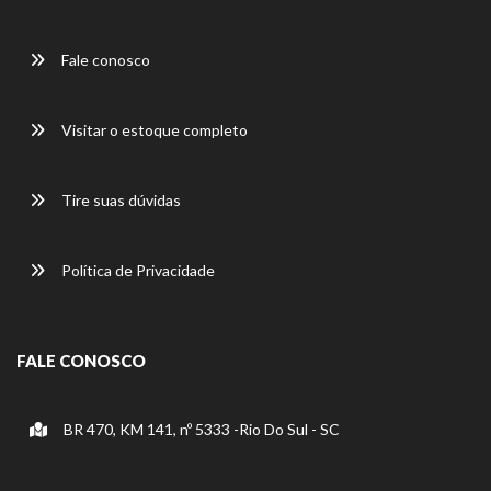
Fale conosco
Visitar o estoque completo
Tire suas dúvidas
Política de Privacidade
FALE CONOSCO
BR 470, KM 141, nº 5333 -Rio Do Sul - SC