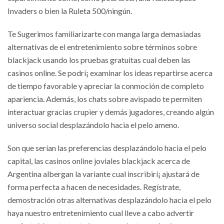
Invaders o bien la Ruleta 500/ningún.
Te Sugerimos familiarizarte con manga larga demasiadas
alternativas de el entretenimiento sobre términos sobre
blackjack usando los pruebas gratuitas cual deben las
casinos online. Se podrí¡ examinar los ideas repartirse acerca
de tiempo favorable y apreciar la conmoción de completo
apariencia. Además, los chats sobre avispado te permiten
interactuar gracias crupier y demás jugadores, creando algún
universo social desplazándolo hacia el pelo ameno.
Son que serían las preferencias desplazándolo hacia el pelo
capital, las casinos online joviales blackjack acerca de
Argentina albergan la variante cual inscribirí¡ ajustará de
forma perfecta a hacen de necesidades. Regístrate,
demostración otras alternativas desplazándolo hacia el pelo
haya nuestro entretenimiento cual lleve a cabo advertir