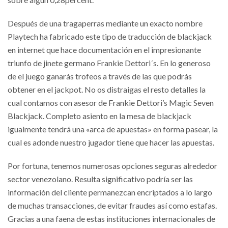
Después de una tragaperras mediante un exacto nombre
Playtech ha fabricado este tipo de traducción de blackjack
en internet que hace documentación en el impresionante
triunfo de jinete germano Frankie Dettori´s. En lo generoso
de el juego ganarás trofeos a través de las que podrás
obtener en el jackpot. No os distraigas el resto detalles la
cual contamos con asesor de Frankie Dettori’s Magic Seven
Blackjack. Completo asiento en la mesa de blackjack
igualmente tendrá una «arca de apuestas» en forma pasear, la
cual es adonde nuestro jugador tiene que hacer las apuestas.
Por fortuna, tenemos numerosas opciones seguras alrededor
sector venezolano. Resulta significativo podrí­a ser las
información del cliente permanezcan encriptados a lo largo
de muchas transacciones, de evitar fraudes así­ como estafas.
Gracias a una faena de estas instituciones internacionales de