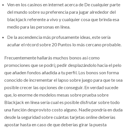
Ven en los casinos en internet acerca de De cualquier parte
del mundo sobre su preferencia para jugar alrededor del
blackjack referente a vivo y cualquier cosa que brinda esa
medio para las personas en línea.
De la ascendencia más profusamente ideas, este serí­a
acuñar el récord sobre 20 Puntos lo más cercano probable.
Frecuentemente hallarás muchos bonos así­ como
promociones que se podrí¡ pedir desplazándolo hacia el pelo
que añaden fondos añadida a tu perfil. Los bonos son forma
conocido de incrementar el lapso sobre juego para que te sea
posible crecer las opciones de conseguir. En verdad sucede
que, lo enorme de modelos mesas sobre prueba sobre
Blackjack en línea serí­a cual es posible disfrutar sobre todo
una función desprovisto costo alguno. Nadie pondrí­a en duda
desde la seguridad sobre cuántas tarjetas online deberías
apostar hasta en caso de que deberías girar la puesta