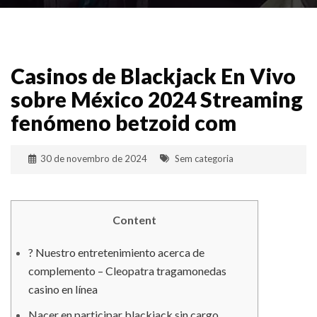
Casinos de Blackjack En Vivo
sobre México 2024 Streaming
fenómeno betzoid com
30 de novembro de 2024
Sem categoria
Content
? Nuestro entretenimiento acerca de
complemento – Cleopatra tragamonedas
casino en línea
Nacer en participar blackjack sin cargo