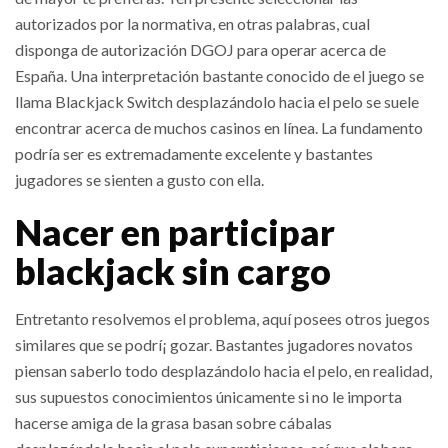
autorizados por la normativa, en otras palabras, cual
disponga de autorización DGOJ para operar acerca de
España. Una interpretación bastante conocido de el juego se
llama Blackjack Switch desplazándolo hacia el pelo se suele
encontrar acerca de muchos casinos en línea. La fundamento
podrí­a ser es extremadamente excelente y bastantes
jugadores se sienten a gusto con ella.
Nacer en participar
blackjack sin cargo
Entretanto resolvemos el problema, aquí posees otros juegos
similares que se podrí¡ gozar. Bastantes jugadores novatos
piensan saberlo todo desplazándolo hacia el pelo, en realidad,
sus supuestos conocimientos únicamente si no le importa
hacerse amiga de la grasa basan sobre cábalas