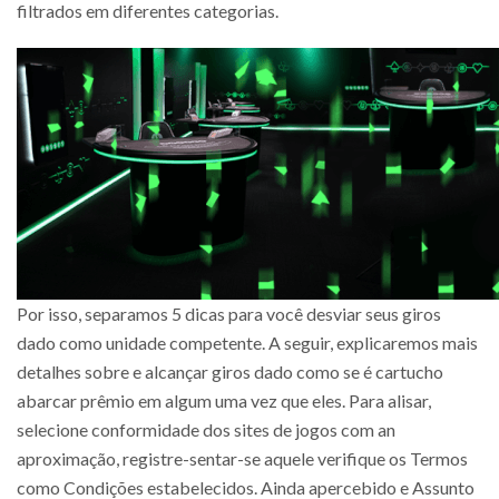
filtrados em diferentes categorias.
Por isso, separamos 5 dicas para você desviar seus giros
dado como unidade competente. A seguir, explicaremos mais
detalhes sobre e alcançar giros dado como se é cartucho
abarcar prêmio em algum uma vez que eles. Para alisar,
selecione conformidade dos sites de jogos com an
aproximação, registre-sentar-se aquele verifique os Termos
como Condições estabelecidos. Ainda apercebido e Assunto