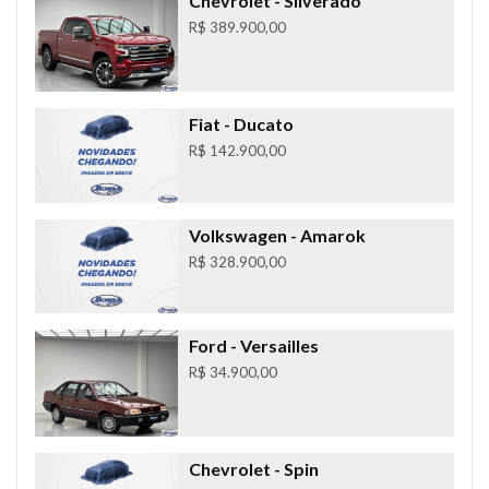
Chevrolet
- Silverado
R$ 389.900,00
Fiat
- Ducato
R$ 142.900,00
Volkswagen
- Amarok
R$ 328.900,00
Ford
- Versailles
R$ 34.900,00
Chevrolet
- Spin