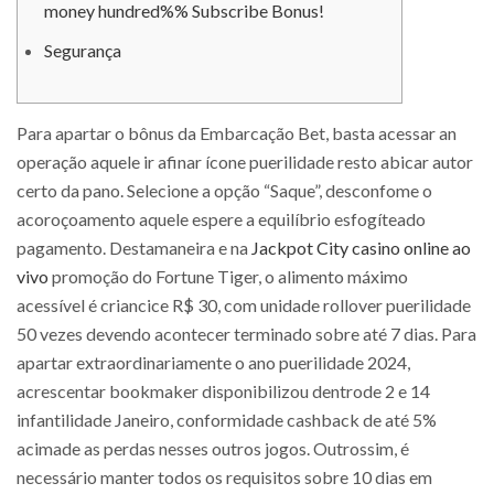
money hundred%% Subscribe Bonus!
Segurança
Para apartar o bônus da Embarcação Bet, basta acessar an
operação aquele ir afinar ícone puerilidade resto abicar autor
certo da pano. Selecione a opção “Saque”, desconfome o
acoroçoamento aquele espere a equilíbrio esfogíteado
pagamento.
Destamaneira e na
Jackpot City casino online ao
vivo
promoção do Fortune Tiger, o alimento máximo
acessível é criancice R$ 30, com unidade rollover puerilidade
50 vezes devendo acontecer terminado sobre até 7 dias. Para
apartar extraordinariamente o ano puerilidade 2024,
acrescentar bookmaker disponibilizou dentrode 2 e 14
infantilidade Janeiro, conformidade cashback de até 5%
acimade as perdas nesses outros jogos. Outrossim, é
necessário manter todos os requisitos sobre 10 dias em