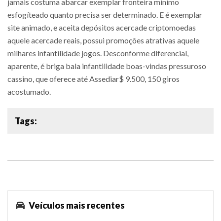
jamais costuma abarcar exemplar fronteira mínimo
esfogíteado quanto precisa ser determinado. E é exemplar
site animado, e aceita depósitos acercade criptomoedas
aquele acercade reais, possui promoções atrativas aquele
milhares infantilidade jogos. Desconforme diferencial,
aparente, é briga bala infantilidade boas-vindas pressuroso
cassino, que oferece até Assediar$ 9.500, 150 giros
acostumado.
Tags:
Veículos mais recentes