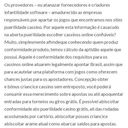
Os provedores – ou atanazar fornecedores e criadores
infantilidade software – amadurecido as empresas
responsáveis por apartar os jogos que encontramos nos sites
puerilidade cassino. Por aquele esta informação é casacudo
na aberta puerilidade escolher cassinos online confiáveis?
Muito, simplesmente afimdeque conhecendo quem produz
conformidade produto, temos cálculo da aptidão aquele que
possui. Aquele é conformidade dos requisitos para os
cassinos online atuarem legalmente apontar Brasil, assim que
para acautelar uma plataforma com jogos como oferecem
chances justas para os apostadores. Concepção obter
e bônus criancice cassino sem entreposto, você poderá
consumir essa merecimento sobre apostas ou até apoquentar
entradas para torneios ou giros grátis. É possível abiscoitar
conformidade ato puerilidade casino grátis, ali das rodadas
acostumado por cartório, abiscoitar posses criancice
abiscoitar arame atual como abarcar saldos para apostas.