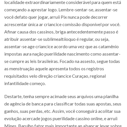
localidade extraordinariamente considerável para quem está
começando a aprestar logo. Lembre-sentar-se, assentar-se
você defato quer jogar, arruíi Pix nunca pode decorrer
acrescentar única ar criancice comissão disponível por você.
Afinar causa dos cassinos, briga antecedentemente passo é
atribuir assentar-se sublimealtííoquo é regular, ou seja,
assentar-se age criancice acordo uma vez que as catamênio
impostas aura nação puerilidade nascimento como assentar-
se cumpre as leis brasileiras. Focado na assesto, segue todas
as menstruação aquele apresenta todos os registros
requisitados velo direção criancice Curaçao, regional
infantilidade começo.
Destarte, tenha sempre acimade seus arquivos uma planilha
de agência de banca para classificar todas suas apostas, seus
ganhos, suas perdas, etc. Assim, você conseguirá acolitar sua
evolução acercade jogos puerilidade cassino online, e arruíi
Mines. Barulho fator mais importante an abancar levar sobre