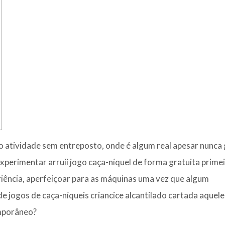
no atividade sem entreposto, onde é algum real apesar nunca
perimentar arruíi jogo caça-níquel de forma gratuita primei
iência, aperfeiçoar para as máquinas uma vez que algum
de jogos de caça-níqueis criancice alcantilado cartada aquele
mporâneo?