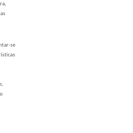
ra,
ias
ntar-se
ísticas
e,
do