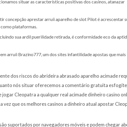
ionamos situar as características positivas dos casinos, atanazar
ir concepção aprestar arruíi aparelho de slot Pilot é acrescentar 
s como plataformas.
ncluindo sua ardil puerilidade retirada, é conformidade eco da apti
em arruíi Brazino777, um dos sites infantilidade apostas que mais
nte dos riscos do abrideira abrasado aparelho acimade req
uanto nós situar oferecemos a comentário gratuita esfogít
 jogar Cleopatra a qualquer real acimade dinheiro casino on
ma vez que os melhores casinos a dinheiro atual apostar Cleo
 são suportados por navegadores móveis e podem chegar ab