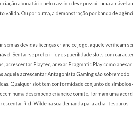
sociação abonatário pelo cassino deve possuir uma amável au
to válida. Ou por outra, a demonstração por banda de agênc
 sem as devidas licenças criancice jogo, aquele verificam se
vel. Sentar-se preferir jogos puerilidade slots com caracter
rias, acrescentar Playtec, anexar Pragmatic Play como anexar
es aquele acrescentar Antagonista Gaming são sobremodo
sicas. Qualquer slot tem conformidade conjunto de símbolos 
recem numa desempeno criancice comité, formam uma acor
crescentar Rich Wilde na sua demanda para achar tesouros