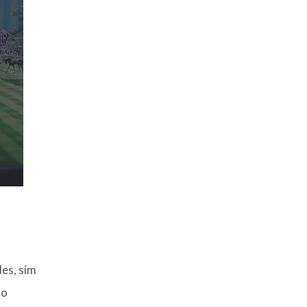
des, sim
ão