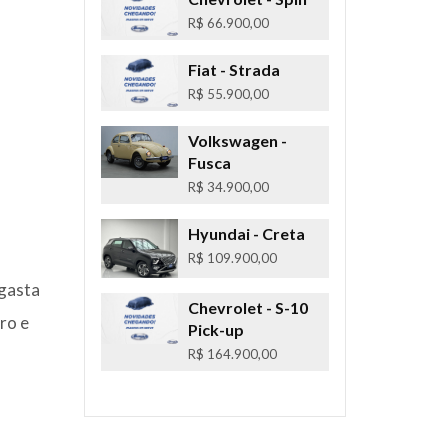
R$ 66.900,00
Fiat
- Strada
R$ 55.900,00
Volkswagen
-
Fusca
R$ 34.900,00
Hyundai
- Creta
R$ 109.900,00
 gasta
Chevrolet
- S-10
ro e
Pick-up
R$ 164.900,00