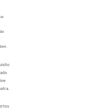
sua
dão
 tem
uisito
eado
line
patra.
ertos