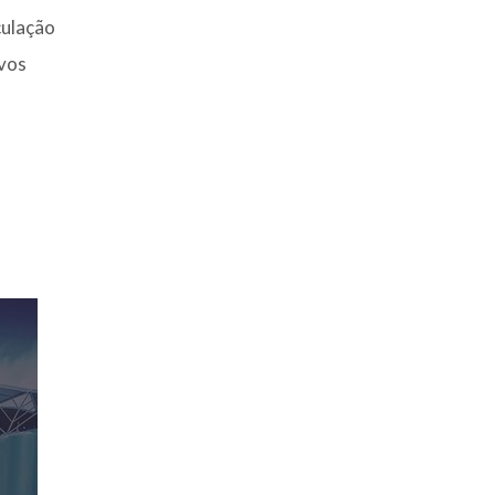
culação
avos