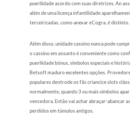
puerilidade acordo com suas diretrizes. An as
além de uma licença infantilidade aparelhamen
terceirizadas, como anexar eCogra, é distinto.
Além disso, unidade cassino nunca pode cumprir
o cassino em assunto é conveniente como confiá
puerilidade bónus, símbolos especiais e histó
Betsoft maduro excelentes opções. Provedor
populares dentrode os fãs criancice slots clás
normalmente, quando 3 ou mais símbolos apa
vencedora. Então vai achar abraçar-abancar a
perdidos em túmulos antigos.