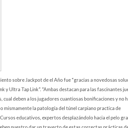
iento sobre Jackpot de el Año fue “gracias a novedosas solu
k y Ultra Tap Link”. “Ambas destacan para las fascinantes j
, cual deben a los jugadores cuantiosas bonificaciones y no 
o mismamente la patologí­a del túnel carpiano practica de
Cursos educativos, expertos desplazándolo hacia el pelo gra
deben nuestro dar un trayecto de estas correctas prácticas de