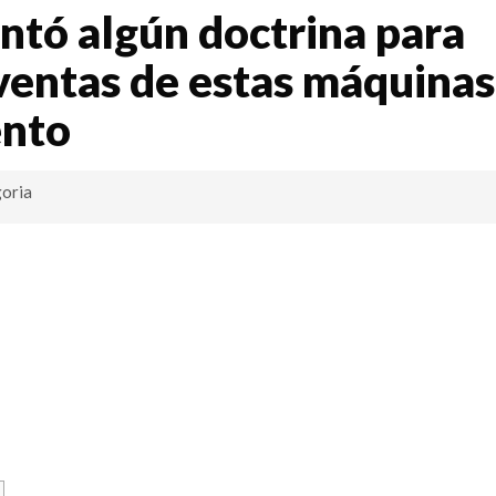
tó algún doctrina para
 ventas de estas máquinas
ento
oria