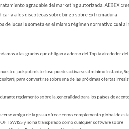
 tratamiento agradable del marketing autorizada. AEBEX cree
icaría a los discotecas sobre bingo sobre Extremadura
os de luces le someta en el mismo régimen normativo cual al 
ndamos a las grados que obligan a adorno del Top iv alrededor del
nuestro jackpot misterioso puede activarse al mí­nimo instante, Su
ecesitarí¡ para convertirse sobre una de las próximas ofertas irresis
durante reglamento sobre la generalidad para los países de acent
acerse amiga de la grasa ofrece como complemento global de est
t SOFTSWISS y no ha transpirado como cualquier software sobre