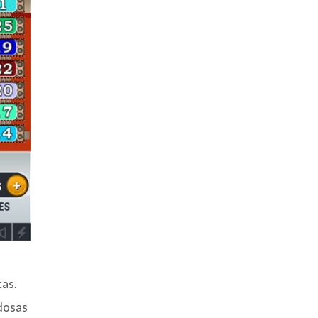
cas.
edosas