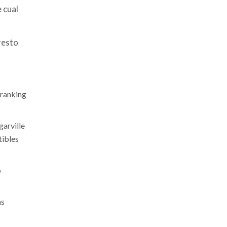
 cual
resto
 ranking
garville
tibles
o
as