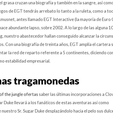
l grasa cruzan una biografía y también en la sangre, así­ como
uegos de EGT tendrás arrebato lo tanto a la ruleta, como a to
 Amusnet, antes llamado EGT Interactive (la mayoría de Eur
ace abundante lapso, sobre 2002. A lo largo de las alguna 1
g, nuestro abastecedor hallan conseguido alcanzar la circun
s. Con una biografía de treinta años, EGT amplía el cartera 
ntar la red de reparto referente a 5 continentes, diciendo con
omo estabilidad empresarial.
nas tragamonedas
of the jungle ofertas
saber las últimas incorporaciones a Clo
 Duke llevará a los fanáticos de estas aventuras así­ como
e nuestro Sr. Sugar Duke desplazándolo hacia el pelo sus dulc