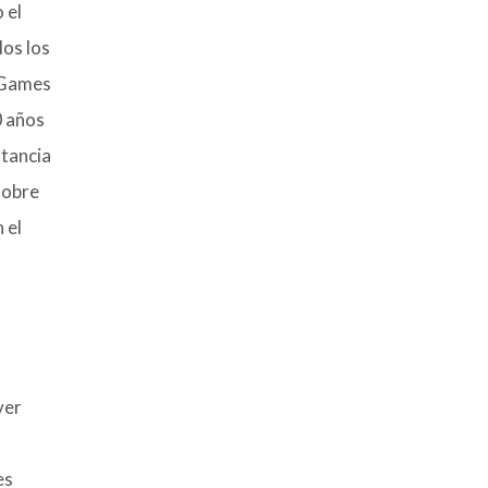
 el
dos los
o Games
0 años
stancia
sobre
 el
ver
es