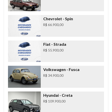
Chevrolet
- Spin
R$ 66.900,00
Fiat
- Strada
R$ 55.900,00
Volkswagen
- Fusca
R$ 34.900,00
Hyundai
- Creta
R$ 109.900,00