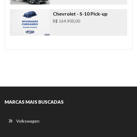
Chevrolet
- S-10 Pick-up
R$ 164.900,00
MARCAS MAIS BUSCADAS
Volkswagen