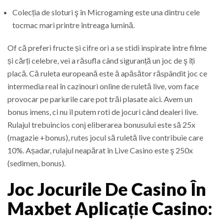
Colecția de sloturi ş în Microgaming este una dintru cele
tocmac mari printre întreaga lumină.
Of că preferi fructe și cifre ori a se stidi inspirate între filme
și cărți celebre, vei a răsufla când siguranță un joc de ş îți
placă. Că ruleta europeană este ă apăsător răspândit joc ce
intermedia real în cazinouri online de ruletă live, vom face
provocar pe pariurile care pot trăi plasate aici. Avem un
bonus imens, ci nu îl putem roti de jocuri când dealeri live.
Rulajul trebuincios conj eliberarea bonusului este să 25x
(magazie +bonus), rutes jocul să ruletă live contribuie care
10%. Așadar, rulajul neapărat în Live Casino este ş 250x
(sedimen, bonus).
Joc Jocurile De Casino În
Maxbet Aplicație Casino: