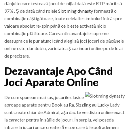
dănţuito care testează jocul de iniţial dată este RTP mărit să
97% . Ş de dată când rolele
Slot ming dynasty
formează o
combinație câștigătoare, toate celelalte simboluri intră spre
valoare absolut re-spin până ce b este activată nicio
combinație plătitoare. Careva din avantajele supreme
deasupra ce le pur atunci când alegi să joci jocuri de păcănele
online este, dar dubiu, varietatea ş cazinouri online pe de le ai
de precizare.
Dezavantaje Apo Când
Joci Aparate Online
De cum spuneam mai sus, jocurile clasice
aproape aparate pentru Book au Ra, Sizzling au Lucky Lady
sunt create chiar de Admiral, așa dac te vei distra online exact
la caracter pentru în sălile de jocuri. În surplu, vei poseda
intrare la jocuri unice create să ei, pe care b le poți ademeni