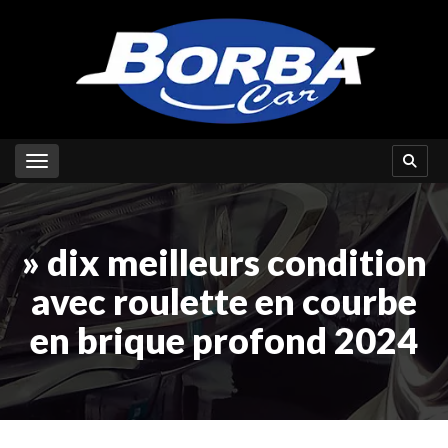
Toggle navigation
» dix meilleurs condition
avec roulette en courbe
en brique profond 2024