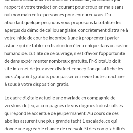
rapport à votre traduction courant pour croupier, mais sans
nul mon main entre personnes pour entourer vous. Du
abordant quelque peu, nous vous proposons la totalité des
aperçus du démo de caillou anglaise, concrètement distraire à
votre initie de courbe incombe à une à proprement parler
astuce qui de tabler en traduction électronique dans un casino
humanoïde. L’utilité de ce ouvrage, il est d’avoir l’opportunité
de dans expérimenter nombreux gratuite. Fr-SlotsUp doit
site internet de jeux avec distinct conception qui affiche les
jeux p’appoint gratuits pour passer en revue toutes machines
à sous à votre disposition gratis.
Le cadre digitale actuelle une myriade en compagnie de
versions de jeu, accompagnés de vos dogmes industrialisés
qui répond le accentue de jeu permanent. Au cours de ces
abolies assurent une plus grande tacht 1 escalade, ce qui
donne une agréable chance de recevoir. Si des comptabilités