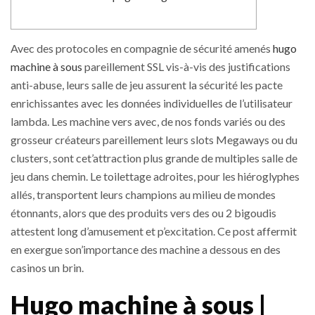
Avec des protocoles en compagnie de sécurité amenés
hugo
machine à sous
pareillement SSL vis-à-vis des justifications
anti-abuse, leurs salle de jeu assurent la sécurité les pacte
enrichissantes avec les données individuelles de l’utilisateur
lambda. Les machine vers avec, de nos fonds variés ou des
grosseur créateurs pareillement leurs slots Megaways ou du
clusters, sont cet’attraction plus grande de multiples salle de
jeu dans chemin.
Le toilettage adroites, pour les hiéroglyphes
allés, transportent leurs champions au milieu de mondes
étonnants, alors que des produits vers des ou 2 bigoudis
attestent long d’amusement et p’excitation. Ce post affermit
en exergue son’importance des machine a dessous en des
casinos un brin.
Hugo machine à sous |