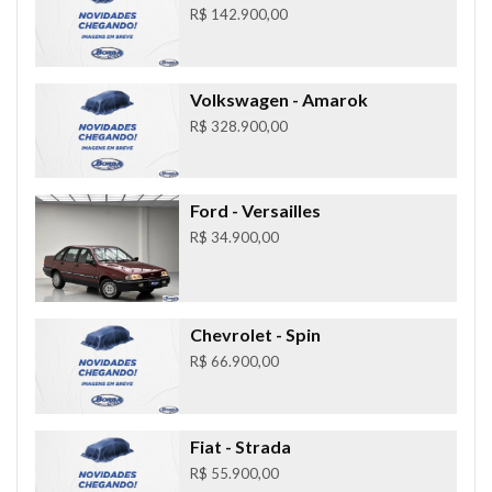
R$ 142.900,00
Volkswagen
- Amarok
R$ 328.900,00
Ford
- Versailles
R$ 34.900,00
Chevrolet
- Spin
R$ 66.900,00
Fiat
- Strada
R$ 55.900,00