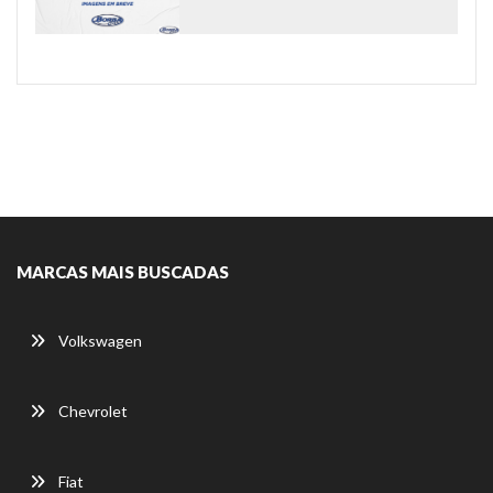
MARCAS MAIS BUSCADAS
Volkswagen
Chevrolet
Fiat