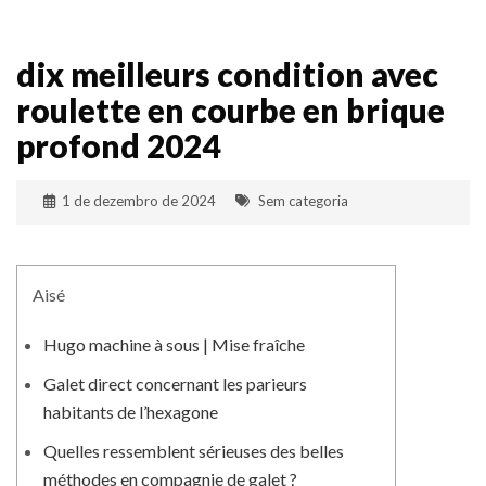
dix meilleurs condition avec
roulette en courbe en brique
profond 2024
1 de dezembro de 2024
Sem categoria
Aisé
Hugo machine à sous | Mise fraîche
Galet direct concernant les parieurs
habitants de l’hexagone
Quelles ressemblent sérieuses des belles
méthodes en compagnie de galet ?