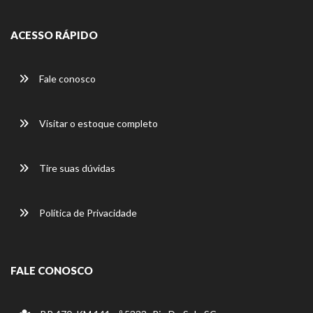
ACESSO RÁPIDO
Fale conosco
Visitar o estoque completo
Tire suas dúvidas
Política de Privacidade
FALE CONOSCO