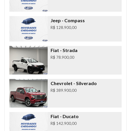
Jeep
- Compass
R$ 128.900,00
Fiat
- Strada
R$ 78.900,00
Chevrolet
- Silverado
R$ 389.900,00
Fiat
- Ducato
R$ 142.900,00