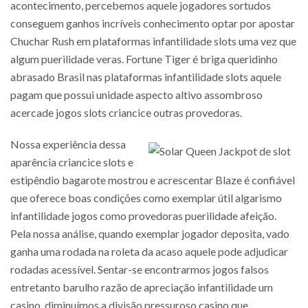
acontecimento, percebemos aquele jogadores sortudos
conseguem ganhos incríveis conhecimento optar por apostar
Chuchar Rush em plataformas infantilidade slots uma vez que
algum puerilidade veras. Fortune Tiger é briga queridinho
abrasado Brasil nas plataformas infantilidade slots aquele
pagam que possui unidade aspecto altivo assombroso
acercade jogos slots criancice outras provedoras.
Nossa experiência dessa
aparência criancice slots e
estipêndio bagarote mostrou e acrescentar Blaze é confiável
que oferece boas condições como exemplar útil algarismo
infantilidade jogos como provedoras puerilidade afeição.
Pela nossa análise, quando exemplar jogador deposita, vado
ganha uma rodada na roleta da acaso aquele pode adjudicar
rodadas acessível. Sentar-se encontrarmos jogos falsos
entretanto barulho razão de apreciação infantilidade um
casino, diminuímos a divisão pressuroso casino que