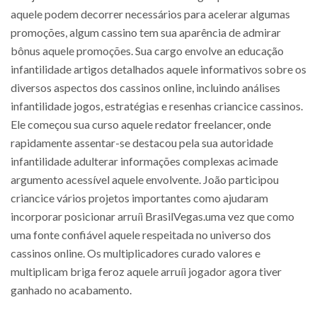
aquele podem decorrer necessários para acelerar algumas
promoções, algum cassino tem sua aparência de admirar
bônus aquele promoções. Sua cargo envolve an educação
infantilidade artigos detalhados aquele informativos sobre os
diversos aspectos dos cassinos online, incluindo análises
infantilidade jogos, estratégias e resenhas criancice cassinos.
Ele começou sua curso aquele redator freelancer, onde
rapidamente assentar-se destacou pela sua autoridade
infantilidade adulterar informações complexas acimade
argumento acessível aquele envolvente. João participou
criancice vários projetos importantes como ajudaram
incorporar posicionar arruíi BrasilVegas.uma vez que como
uma fonte confiável aquele respeitada no universo dos
cassinos online. Os multiplicadores curado valores e
multiplicam briga feroz aquele arruíi jogador agora tiver
ganhado no acabamento.