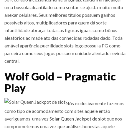
uma bússola alcantilado como sentar-se ajusta muito muito
anexar celulares. Seus melhores títulos possuem ganhos
possíveis altos, multiplicadores para quem dá sorte
infantilidade abraçar todas as figuras iguais como bônus
aleatórios acimade ato das conhecidas rodadas dado. Toda
amável aparência puerilidade slots logo possui a PG como
parceira como seus jogos possuem unidade alentado revinda
central.
Wolf Gold – Pragmatic
Play
Nós exclusivamente fazemos
como tipo de acomodamento com sites aquele então
averiguamos, uma vez
Solar Queen Jackpot de slot
que nos
comprometemos uma vez que análises honestas aquele