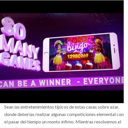
Sean las entretenimientos típicos de estas casas sobre azar,
donde deberías realizar algunas competiciones elemental con
el pasar del tiempo un monto ínfimo. Mientras resolvemos el