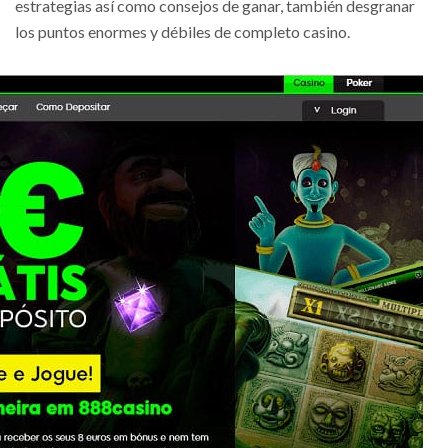
estrategias así­ como consejos de ganar, también desgranar
los puntos enormes y débiles de completo casino.