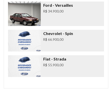
Ford
- Versailles
R$ 34.900,00
Chevrolet
- Spin
R$ 66.900,00
Fiat
- Strada
R$ 55.900,00