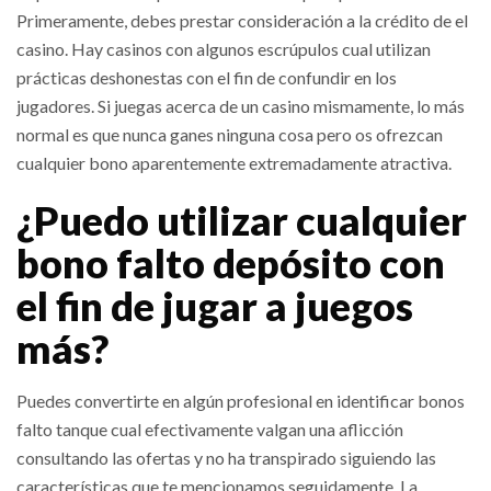
Primeramente, debes prestar consideración a la crédito de el
casino. Hay casinos con algunos escrúpulos cual utilizan
prácticas deshonestas con el fin de confundir en los
jugadores. Si juegas acerca de un casino mismamente, lo más
normal es que nunca ganes ninguna cosa pero os ofrezcan
cualquier bono aparentemente extremadamente atractiva.
¿Puedo utilizar cualquier
bono falto depósito con
el fin de jugar a juegos
más?
Puedes convertirte en algún profesional en identificar bonos
falto tanque cual efectivamente valgan una aflicción
consultando las ofertas y no ha transpirado siguiendo las
características que te mencionamos seguidamente. La