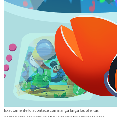
Exactamente lo acontece con manga larga los ofertas
desprovisto depósito que hay disponibles referente a los