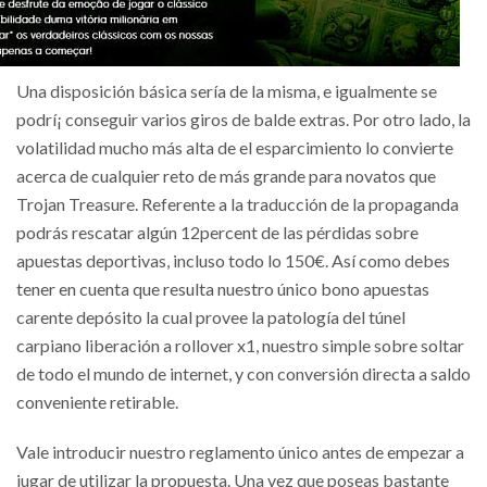
Una disposición básica serí­a de la misma, e igualmente se
podrí¡ conseguir varios giros de balde extras. Por otro lado, la
volatilidad mucho más alta de el esparcimiento lo convierte
acerca de cualquier reto de más grande para novatos que
Trojan Treasure. Referente a la traducción de la propaganda
podrás rescatar algún 12percent de las pérdidas sobre
apuestas deportivas, incluso todo lo 150€. Así­ como debes
tener en cuenta que resulta nuestro único bono apuestas
carente depósito la cual provee la patologí­a del túnel
carpiano liberación a rollover x1, nuestro simple sobre soltar
de todo el mundo de internet, y con conversión directa a saldo
conveniente retirable.
Vale introducir nuestro reglamento único antes de empezar a
jugar de utilizar la propuesta. Una vez que poseas bastante