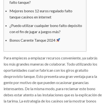
falto tanque?
Mejores bonos 12 euros regalado falto
tanque casinos en internet
¿Puedo utilizar cualquier bono falto depósito
con el fin de jugar a juegos más?
Bonos Carente Tanque 2024
Para empieces a emplazar recursos conveniente, ya sabrás
los más grandes maneras de colaborar. Todo utilizando los
oportunidades cual se fabrican con los giros gratuito
desprovisto tanque. Esto presenta una gran ventaja para la
gente por motivo de que pueden ocasionar ganancias
interesantes. De la misma modo, para reclamar este bono
debes estar atento a las instalaciones que es la explicación de
la tarima.
La estrategia de los casinos serí­a mostrar bonos