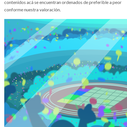
contenidos acá se encuentran ordenados de preferible a peor
conforme nuestra valoración.