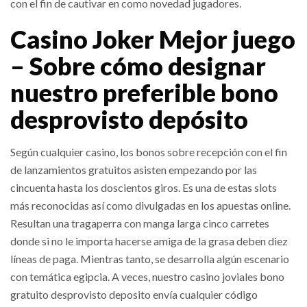
con el fin de cautivar en como novedad jugadores.
Casino Joker Mejor juego
– Sobre cómo designar
nuestro preferible bono
desprovisto depósito
Según cualquier casino, los bonos sobre recepción con el fin
de lanzamientos gratuitos asisten empezando por las
cincuenta hasta los doscientos giros. Es una de estas slots
más reconocidas así­ como divulgadas en los apuestas online.
Resultan una tragaperra con manga larga cinco carretes
donde si no le importa hacerse amiga de la grasa deben diez
líneas de paga. Mientras tanto, se desarrolla algún escenario
con temática egipcia. A veces, nuestro casino joviales bono
gratuito desprovisto deposito envía cualquier código