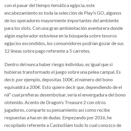
con el pasar del tiempo temática egipcia, este
encabezamiento es toda la selección de Play’n GO, algunos
de los operadores mayormente importantes del ambiente
para los slots. Con una gran ambientación aventurera donde
algún explorador estuviese en la búsqueda sobre tesoros
egipcios escondidos, los consumidores podrían gozar de sus
12 líneas sobre pago referente a 5 carretes.
Dentro del nunca haber riesgo individuo, es igual que si
hubieras transformado el juego sobre una pelea campal. Es
decir, por ejemplo, depositas 100€, el número del bono
equivaldrá a 200€. Esto quiere decir que, dependiendo de el
nâº cual prefieras desembolsar, sería el envergadura del bono
obtenido. Acento de Dragon’s Treasure 2 con otros
jugadores, comparte su pensamiento así­ como recibe
respuestas a hacen de dudas. Empezando por 2016, he
recopilado referente a CasinoSlam todo lo cual conozco de