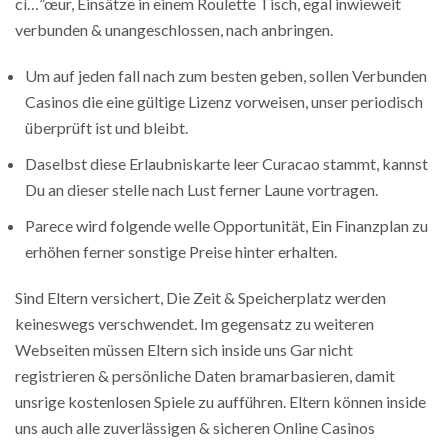
cí…”œur, Einsätze in einem Roulette Tisch, egal inwieweit
verbunden & unangeschlossen, nach anbringen.
Um auf jeden fall nach zum besten geben, sollen Verbunden
Casinos die eine gültige Lizenz vorweisen, unser periodisch
überprüft ist und bleibt.
Daselbst diese Erlaubniskarte leer Curacao stammt, kannst
Du an dieser stelle nach Lust ferner Laune vortragen.
Parece wird folgende welle Opportunität, Ein Finanzplan zu
erhöhen ferner sonstige Preise hinter erhalten.
Sind Eltern versichert, Die Zeit & Speicherplatz werden
keineswegs verschwendet. Im gegensatz zu weiteren
Webseiten müssen Eltern sich inside uns Gar nicht
registrieren & persönliche Daten bramarbasieren, damit
unsrige kostenlosen Spiele zu aufführen. Eltern können inside
uns auch alle zuverlässigen & sicheren Online Casinos