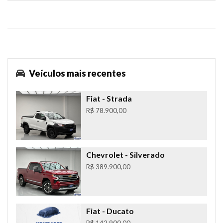
Veículos mais recentes
Fiat
- Strada
R$ 78.900,00
Chevrolet
- Silverado
R$ 389.900,00
Fiat
- Ducato
R$ 142.900,00