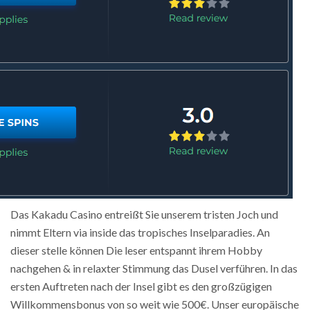
Das Kakadu Casino entreißt Sie unserem tristen Joch und
nimmt Eltern via inside das tropisches Inselparadies. An
dieser stelle können Die leser entspannt ihrem Hobby
nachgehen & in relaxter Stimmung das Dusel verführen. In das
ersten Auftreten nach der Insel gibt es den großzügigen
Willkommensbonus von so weit wie 500€. Unser europäische