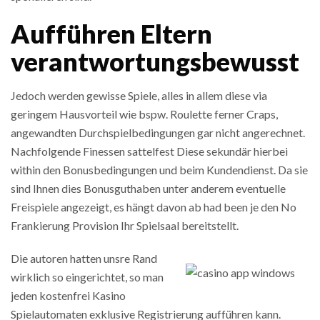
Aufführen Eltern
verantwortungsbewusst
Jedoch werden gewisse Spiele, alles in allem diese via
geringem Hausvorteil wie bspw. Roulette ferner Craps,
angewandten Durchspielbedingungen gar nicht angerechnet.
Nachfolgende Finessen sattelfest Diese sekundär hierbei
within den Bonusbedingungen und beim Kundendienst. Da sie
sind Ihnen dies Bonusguthaben unter anderem eventuelle
Freispiele angezeigt, es hängt davon ab had been je den No
Frankierung Provision Ihr Spielsaal bereitstellt.
Die autoren hatten unsre Rand
wirklich so eingerichtet, so man
jeden kostenfrei Kasino
Spielautomaten exklusive Registrierung aufführen kann.