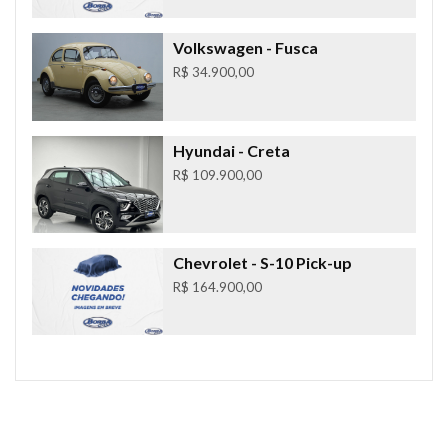
Volkswagen
- Fusca
R$ 34.900,00
Hyundai
- Creta
R$ 109.900,00
Chevrolet
- S-10 Pick-up
R$ 164.900,00