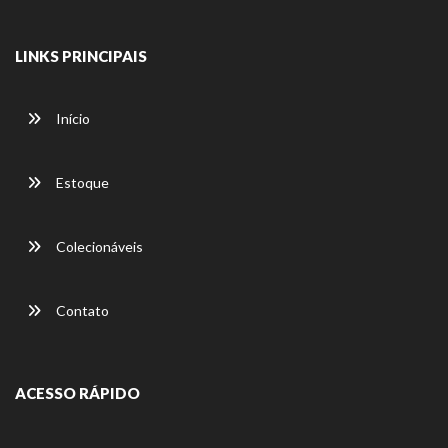
LINKS PRINCIPAIS
Início
Estoque
Colecionáveis
Contato
ACESSO RÁPIDO