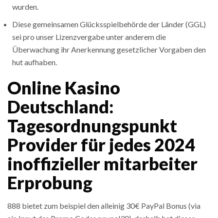
wurden.
Diese gemeinsamen Glücksspielbehörde der Länder (GGL)
sei pro unser Lizenzvergabe unter anderem die
Überwachung ihr Anerkennung gesetzlicher Vorgaben den
hut aufhaben.
Online Kasino
Deutschland:
Tagesordnungspunkt
Provider für jedes 2024
inoffizieller mitarbeiter
Erprobung
888 bietet zum beispiel den alleinig 30€ PayPal Bonus (via