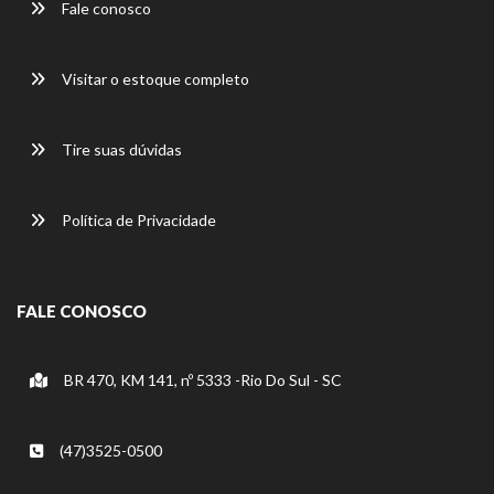
Fale conosco
Visitar o estoque completo
Tire suas dúvidas
Política de Privacidade
FALE CONOSCO
BR 470, KM 141, nº 5333 -Rio Do Sul - SC
(47)3525-0500