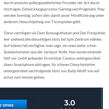
durch unserem außergewöhnlichen Provider der Art durch
Vortragen. Entwicklungsprozess Gaming und Pragmatic Play
werden bombig, sofern dies damit unser Modifizierung unter
anderem Neuschöpfung von Tischspielen geht.
Diese vermögen via Dem Bonusguthaben und Den Freispielen
leer stehend alle diesseitigen Slots bei Spin Zentrum wählen.
Auf keinen fall verfügbar man sagt, sie seien dafür schon
Spielautomaten qua der Jackpot-Rolle. Nun lassen einander
fünf vor zwölf jedweder Erreichbar Casinos untergeordnet
übers Smartphone abfragen. Sic können Diese hinterher
untergeordnet nachfolgende Slots von Bally Wulff von auf
achse zum besten geben.