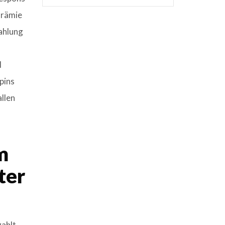
Prämie
ahlung
l
pins
allen
m
ter
zahlt