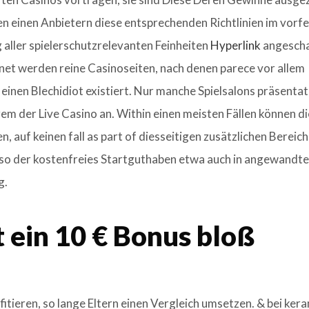
n einen Anbietern diese entsprechenden Richtlinien im vorfe
aller spielerschutzrelevanten Feinheiten
Hyperlink
angescha
ternet werden reine Casinoseiten, nach denen parece vor allem
einen Blechidiot existiert. Nur manche Spielsalons präsentat
 der Live Casino an. Within einen meisten Fällen können di
 auf keinen fall as part of diesseitigen zusätzlichen Bereic
n, so der kostenfreies Startguthaben etwa auch in angewandte
g.
t ein 10 € Bonus bloß
tieren, so lange Eltern einen Vergleich umsetzen. & bei ker