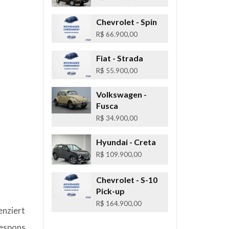
Chevrolet
- Spin
R$ 66.900,00
Fiat
- Strada
R$ 55.900,00
Volkswagen
-
Fusca
R$ 34.900,00
Hyundai
- Creta
R$ 109.900,00
Chevrolet
- S-10
Pick-up
R$ 164.900,00
enziert
Respons