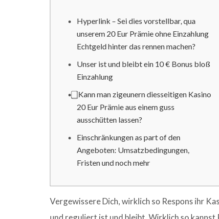
Hyperlink – Sei dies vorstellbar, qua
unserem 20 Eur Prämie ohne Einzahlung
Echtgeld hinter das rennen machen?
Unser ist und bleibt ein 10 € Bonus bloß
Einzahlung
⃣ Kann man zigeunern diesseitigen Kasino
20 Eur Prämie aus einem guss
ausschütten lassen?
Einschränkungen as part of den
Angeboten: Umsatzbedingungen,
Fristen und noch mehr
Vergewissere Dich, wirklich so Respons ihr Ka
und reguliert ist und bleibt. Wirklich so ka