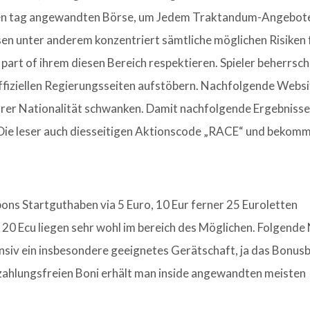
eden tag angewandten Börse, um Jedem Traktandum-Angebot
ssen unter anderem konzentriert sämtliche möglichen Risiken f
 part of ihrem diesen Bereich respektieren. Spieler beherrsch
offiziellen Regierungsseiten aufstöbern. Nachfolgende Websi
hrer Nationalität schwanken. Damit nachfolgende Ergebnisse
n Die leser auch diesseitigen Aktionscode „RACE“ und bekom
spons Startguthaben via 5 Euro, 10 Eur ferner 25 Euroletten
20 Ecu liegen sehr wohl im bereich des Möglichen. Folgende
ensiv ein insbesondere geeignetes Gerätschaft, ja das Bonus
inzahlungsfreien Boni erhält man inside angewandten meisten