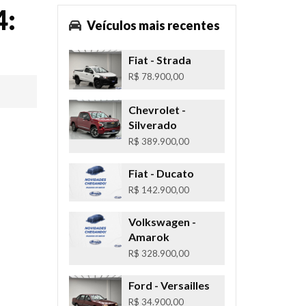
4:
Veículos mais recentes
Fiat
- Strada
R$ 78.900,00
Chevrolet
-
Silverado
R$ 389.900,00
Fiat
- Ducato
R$ 142.900,00
Volkswagen
-
Amarok
R$ 328.900,00
Ford
- Versailles
R$ 34.900,00