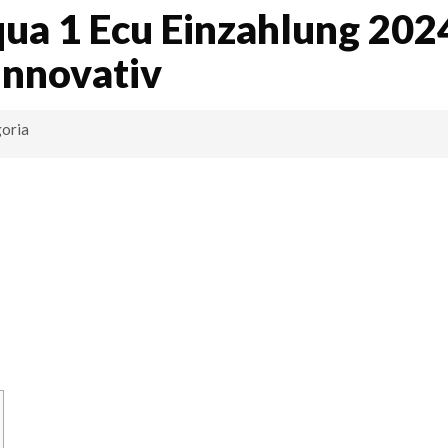
qua 1 Ecu Einzahlung 202
Innovativ
oria