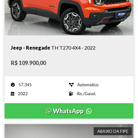
Jeep - Renegade
TH T270 4X4 - 2022
R$ 109.900,00
57.345
Automático
2022
Álc./Gasol.
WhatsApp
ABAIXO DA FIPE