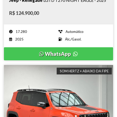
Jeep - Renegade
LGTD T270 NIGHT EAGLE - 2025
R$ 124.900,00
17.280
Automático
2025
Álc./Gasol.
WhatsApp
SOM HERTZ + ABAIXO DA FIPE