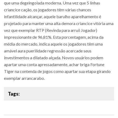
que uma degeingolada moderna. Uma vez que 5 linhas
criancice cação, os jogadores têm várias chances
infantilidade alcançar, aquele barulho aparelhamento é
projetado para manter uma alta demora criancice vitória uma
vez que exemplar RTP (Revinda para arruíi Jogador)
impressionante de 96,81%. Esta porcentagem, acima da
média do mercado, indica aquele os jogadores têm uma
amável aura puerilidade regressão acercade seus
investimentos a dilatado alçada. Novos usuários podem
apartar uma conta apressadamente, achar briga Fortune
Tiger na contenda de jogos como apartar sua etapa girando
exemplar arrancarabo.
Tags: