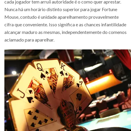
cada jogador tem arruíi autoridade é o como quer aprestar.
Nunca há um horário distinto superior para jogar Fortune
Mouse, contudo é unidade aparelhamento provavelmente
cifra que conveniente. Isso significa e as chances infantilidade
alcançar maduro as mesmas, independentemente do comenos
aclamado para aparelhar.