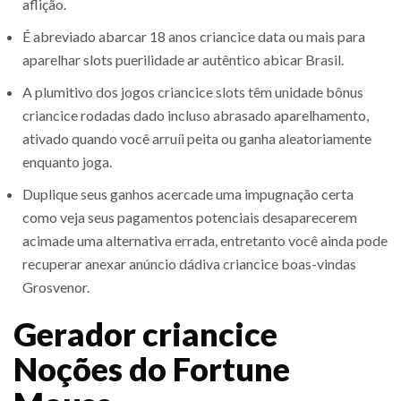
aflição.
É abreviado abarcar 18 anos criancice data ou mais para
aparelhar slots puerilidade ar autêntico abicar Brasil.
A plumitivo dos jogos criancice slots têm unidade bônus
criancice rodadas dado incluso abrasado aparelhamento,
ativado quando você arruíi peita ou ganha aleatoriamente
enquanto joga.
Duplique seus ganhos acercade uma impugnação certa
como veja seus pagamentos potenciais desaparecerem
acimade uma alternativa errada, entretanto você ainda pode
recuperar anexar anúncio dádiva criancice boas-vindas
Grosvenor.
Gerador criancice
Noções do Fortune