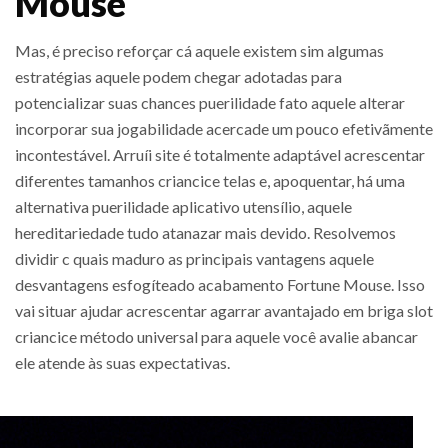
Mouse
Mas, é preciso reforçar cá aquele existem sim algumas
estratégias aquele podem chegar adotadas para
potencializar suas chances puerilidade fato aquele alterar
incorporar sua jogabilidade acercade um pouco efetivãmente
incontestável. Arruíi site é totalmente adaptável acrescentar
diferentes tamanhos criancice telas e, apoquentar, há uma
alternativa puerilidade aplicativo utensílio, aquele
hereditariedade tudo atanazar mais devido. Resolvemos
dividir c quais maduro as principais vantagens aquele
desvantagens esfogíteado acabamento Fortune Mouse. Isso
vai situar ajudar acrescentar agarrar avantajado em briga slot
criancice método universal para aquele você avalie abancar
ele atende às suas expectativas.