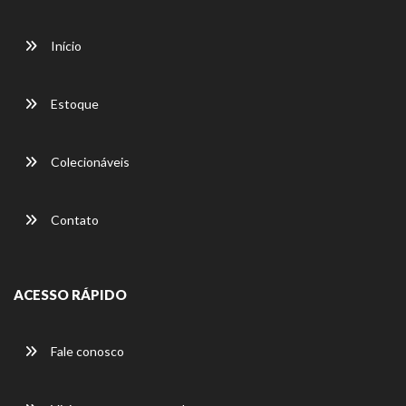
Início
Estoque
Colecionáveis
Contato
ACESSO RÁPIDO
Fale conosco