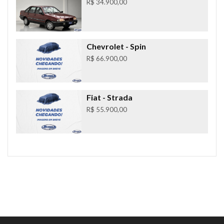
R$ 34.900,00
Chevrolet
- Spin
R$ 66.900,00
Fiat
- Strada
R$ 55.900,00