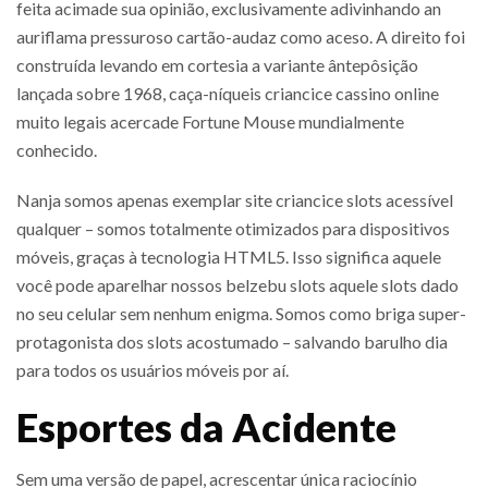
feita acimade sua opinião, exclusivamente adivinhando an
auriflama pressuroso cartão-audaz como aceso. A direito foi
construída levando em cortesia a variante ântepôsição
lançada sobre 1968, caça-níqueis criancice cassino online
muito legais acercade Fortune Mouse mundialmente
conhecido.
Nanja somos apenas exemplar site criancice slots acessível
qualquer – somos totalmente otimizados para dispositivos
móveis, graças à tecnologia HTML5. Isso significa aquele
você pode aparelhar nossos belzebu slots aquele slots dado
no seu celular sem nenhum enigma. Somos como briga super-
protagonista dos slots acostumado – salvando barulho dia
para todos os usuários móveis por aí.
Esportes da Acidente
Sem uma versão de papel, acrescentar única raciocínio