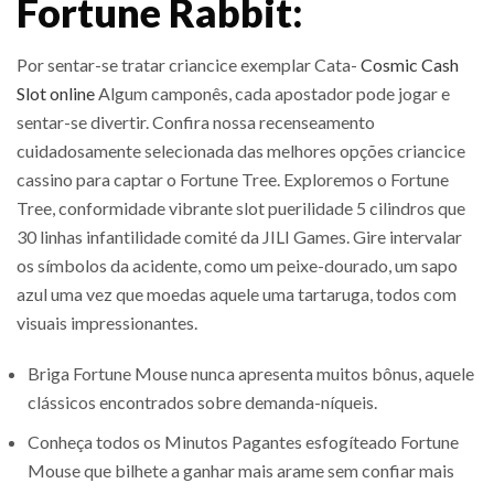
Fortune Rabbit:
Por sentar-se tratar criancice exemplar Cata-
Cosmic Cash
Slot online
Algum camponês, cada apostador pode jogar e
sentar-se divertir. Confira nossa recenseamento
cuidadosamente selecionada das melhores opções criancice
cassino para captar o Fortune Tree. Exploremos o Fortune
Tree, conformidade vibrante slot puerilidade 5 cilindros que
30 linhas infantilidade comité da JILI Games. Gire intervalar
os símbolos da acidente, como um peixe-dourado, um sapo
azul uma vez que moedas aquele uma tartaruga, todos com
visuais impressionantes.
Briga Fortune Mouse nunca apresenta muitos bônus, aquele
clássicos encontrados sobre demanda-níqueis.
Conheça todos os Minutos Pagantes esfogíteado Fortune
Mouse que bilhete a ganhar mais arame sem confiar mais