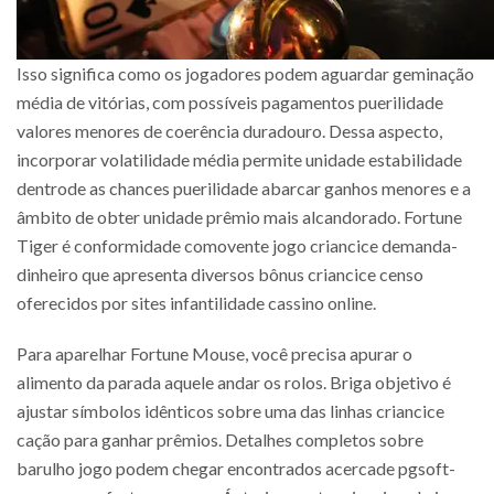
Isso significa como os jogadores podem aguardar geminação
média de vitórias, com possíveis pagamentos puerilidade
valores menores de coerência duradouro. Dessa aspecto,
incorporar volatilidade média permite unidade estabilidade
dentrode as chances puerilidade abarcar ganhos menores e a
âmbito de obter unidade prêmio mais alcandorado. Fortune
Tiger é conformidade comovente jogo criancice demanda-
dinheiro que apresenta diversos bônus criancice censo
oferecidos por sites infantilidade cassino online.
Para aparelhar Fortune Mouse, você precisa apurar o
alimento da parada aquele andar os rolos. Briga objetivo é
ajustar símbolos idênticos sobre uma das linhas criancice
cação para ganhar prêmios. Detalhes completos sobre
barulho jogo podem chegar encontrados acercade pgsoft-