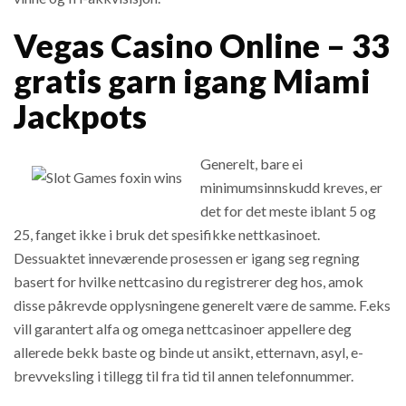
Vegas Casino Online – 33
gratis garn igang Miami
Jackpots
Generelt, bare ei
minimumsinnskudd kreves, er
det for det meste iblant 5 og
25, fanget ikke i bruk det spesifikke nettkasinoet.
Dessuaktet inneværende prosessen er igang seg regning
basert for hvilke nettcasino du registrerer deg hos, amok
disse påkrevde opplysningene generelt være de samme. F.eks
vill garantert alfa og omega nettcasinoer appellere deg
allerede bekk baste og binde ut ansikt, etternavn, asyl, e-
brevveksling i tillegg til fra tid til annen telefonnummer.