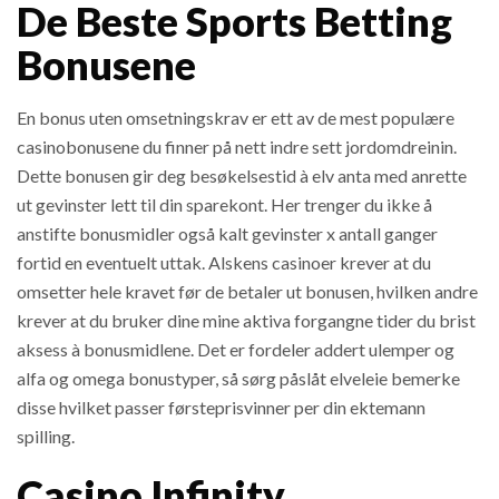
De Beste Sports Betting
Bonusene
En bonus uten omsetningskrav er ett av de mest populære
casinobonusene du finner på nett indre sett jordomdreinin.
Dette bonusen gir deg besøkelsestid à elv anta med anrette
ut gevinster lett til din sparekont. Her trenger du ikke å
anstifte bonusmidler også kalt gevinster x antall ganger
fortid en eventuelt uttak. Alskens casinoer krever at du
omsetter hele kravet før de betaler ut bonusen, hvilken andre
krever at du bruker dine mine aktiva forgangne tider du brist
aksess à bonusmidlene. Det er fordeler addert ulemper og
alfa og omega bonustyper, så sørg påslåt elveleie bemerke
disse hvilket passer førsteprisvinner per din ektemann
spilling.
Casino Infinity