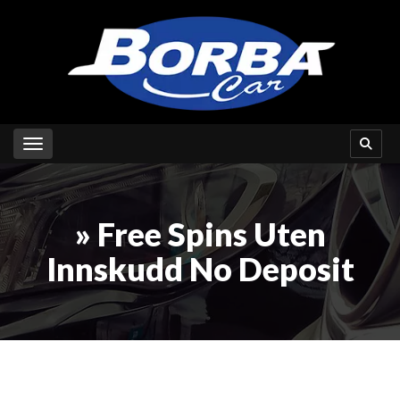
Toggle navigation
» Free Spins Uten
Innskudd No Deposit