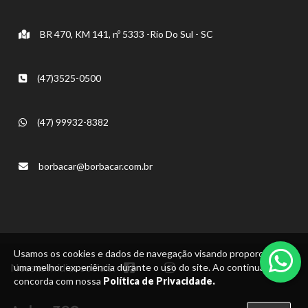
BR 470, KM 141, nº 5333 -Rio Do Sul - SC
(47)3525-0500
(47) 99932-8382
borbacar@borbacar.com.br
Usamos os cookies e dados de navegação visando proporcionar
Nossas mídias sociais:
uma melhor experiência durante o uso do site. Ao continuar, você
concorda com nossa
Política de Privacidade.