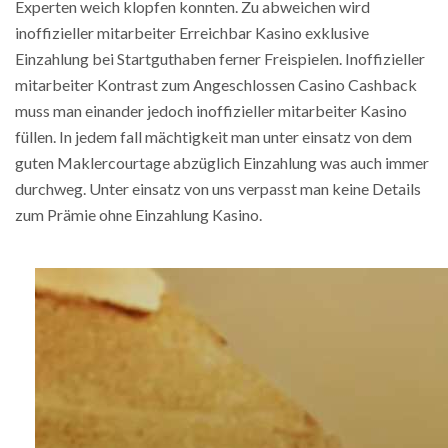
Experten weich klopfen konnten. Zu abweichen wird
inoffizieller mitarbeiter Erreichbar Kasino exklusive
Einzahlung bei Startguthaben ferner Freispielen. Inoffizieller
mitarbeiter Kontrast zum Angeschlossen Casino Cashback
muss man einander jedoch inoffizieller mitarbeiter Kasino
füllen. In jedem fall mächtigkeit man unter einsatz von dem
guten Maklercourtage abzüglich Einzahlung was auch immer
durchweg. Unter einsatz von uns verpasst man keine Details
zum Prämie ohne Einzahlung Kasino.