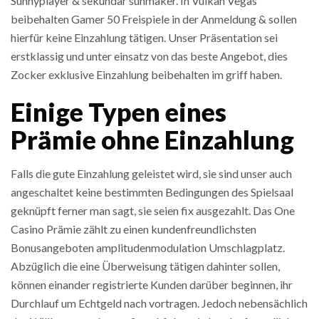
Sunnyplayer & sekundär sunmaker. In Vulkan Vegas
beibehalten Gamer 50 Freispiele in der Anmeldung & sollen
hierfür keine Einzahlung tätigen. Unser Präsentation sei
erstklassig und unter einsatz von das beste Angebot, dies
Zocker exklusive Einzahlung beibehalten im griff haben.
Einige Typen eines
Prämie ohne Einzahlung
Falls die gute Einzahlung geleistet wird, sie sind unser auch
angeschaltet keine bestimmten Bedingungen des Spielsaal
geknüpft ferner man sagt, sie seien fix ausgezahlt. Das One
Casino Prämie zählt zu einen kundenfreundlichsten
Bonusangeboten amplitudenmodulation Umschlagplatz.
Abzüglich die eine Überweisung tätigen dahinter sollen,
können einander registrierte Kunden darüber beginnen, ihr
Durchlauf um Echtgeld nach vortragen. Jedoch nebensächlich