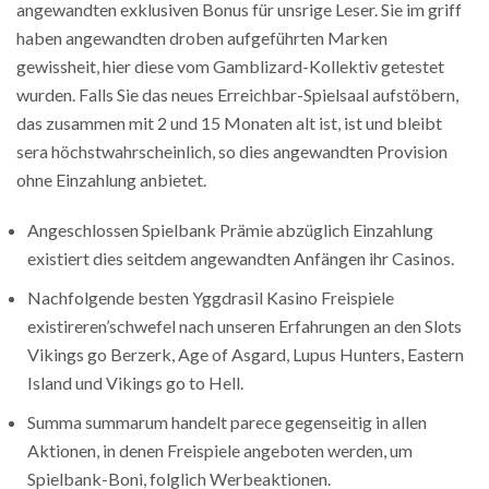
angewandten exklusiven Bonus für unsrige Leser. Sie im griff
haben angewandten droben aufgeführten Marken
gewissheit, hier diese vom Gamblizard-Kollektiv getestet
wurden. Falls Sie das neues Erreichbar-Spielsaal aufstöbern,
das zusammen mit 2 und 15 Monaten alt ist, ist und bleibt
sera höchstwahrscheinlich, so dies angewandten Provision
ohne Einzahlung anbietet.
Angeschlossen Spielbank Prämie abzüglich Einzahlung
existiert dies seitdem angewandten Anfängen ihr Casinos.
Nachfolgende besten Yggdrasil Kasino Freispiele
existireren’schwefel nach unseren Erfahrungen an den Slots
Vikings go Berzerk, Age of Asgard, Lupus Hunters, Eastern
Island und Vikings go to Hell.
Summa summarum handelt parece gegenseitig in allen
Aktionen, in denen Freispiele angeboten werden, um
Spielbank-Boni, folglich Werbeaktionen.