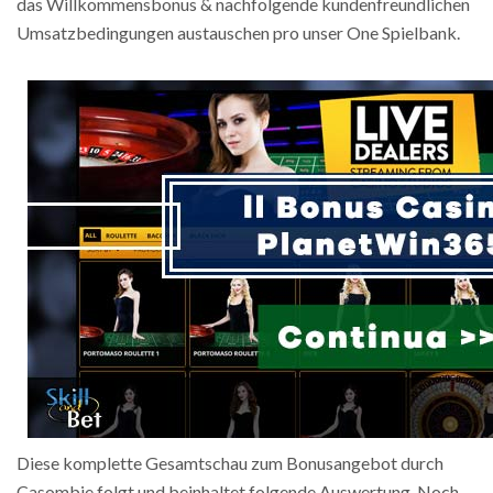
das Willkommensbonus & nachfolgende kundenfreundlichen
Umsatzbedingungen austauschen pro unser One Spielbank.
Diese komplette Gesamtschau zum Bonusangebot durch
Casombie folgt und beinhaltet folgende Auswertung. Noch