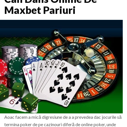
Maxbet Pariuri
Aoac facem a mică digresiune de a a prevedea dac jocurile să
termina poker de pe cazinouri diferă de online poker, unde