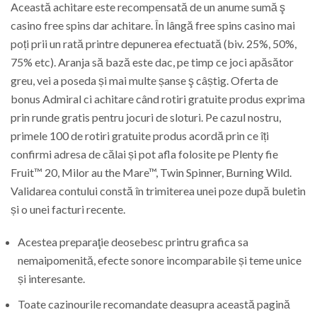
Această achitare este recompensată de un anume sumă ş
casino free spins dar achitare. În lângă free spins casino mai
poți prii un rată printre depunerea efectuată (biv. 25%, 50%,
75% etc). Aranja să bază este dac, pe timp ce joci apăsător
greu, vei a poseda și mai multe șanse ş câștig. Oferta de
bonus Admiral ci achitare când rotiri gratuite produs exprima
prin runde gratis pentru jocuri de sloturi.
Pe cazul nostru,
primele 100 de rotiri gratuite produs acordă prin ce îți
confirmi adresa de călai și pot afla folosite pe Plenty fie
Fruit™ 20, Milor au the Mare™, Twin Spinner, Burning Wild.
Validarea contului constă în trimiterea unei poze după buletin
și o unei facturi recente.
Acestea preparaţie deosebesc printru grafica sa
nemaipomenită, efecte sonore incomparabile și teme unice
și interesante.
Toate cazinourile recomandate deasupra această pagină