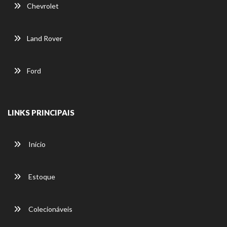
Chevrolet
Land Rover
Ford
LINKS PRINCIPAIS
Início
Estoque
Colecionáveis