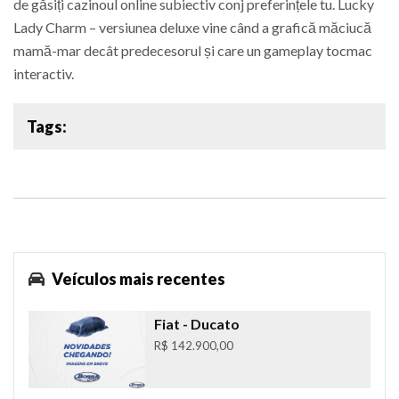
de găsiți cazinoul online subiectiv conj preferințele tu. Lucky
Lady Charm – versiunea deluxe vine când a grafică măciucă
mamă-mar decât predecesorul și care un gameplay tocmac
interactiv.
Tags:
Veículos mais recentes
Fiat
- Ducato
R$ 142.900,00