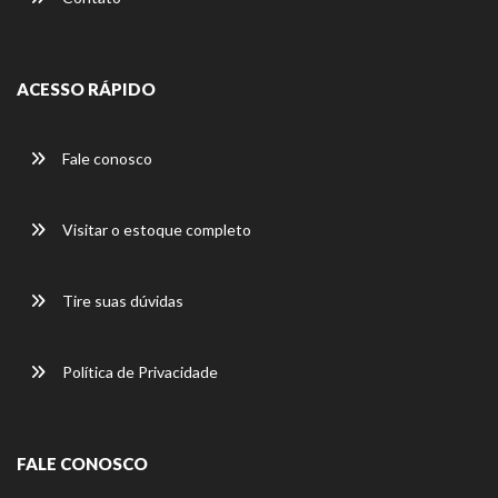
ACESSO RÁPIDO
Fale conosco
Visitar o estoque completo
Tire suas dúvidas
Política de Privacidade
FALE CONOSCO