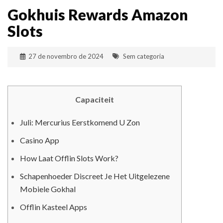
Gokhuis Rewards Amazon
Slots
27 de novembro de 2024
Sem categoria
Capaciteit
Juli: Mercurius Eerstkomend U Zon
Casino App
How Laat Offlin Slots Work?
Schapenhoeder Discreet Je Het Uitgelezene
Mobiele Gokhal
Offlin Kasteel Apps