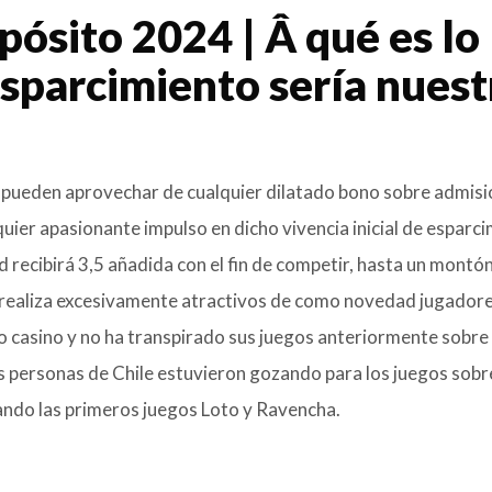
ósito 2024 | Â qué es lo
sparcimiento serí­a nuest
s pueden aprovechar de cualquier dilatado bono sobre admisi
ier apasionante impulso en dicho vivencia inicial de esparci
d recibirá 3,5 añadida con el fin de competir, hasta un montó
s realiza excesivamente atractivos de como novedad jugadore
ro casino y no ha transpirado sus juegos anteriormente sobre
s personas de Chile estuvieron gozando para los juegos sobr
tando las primeros juegos Loto y Ravencha.