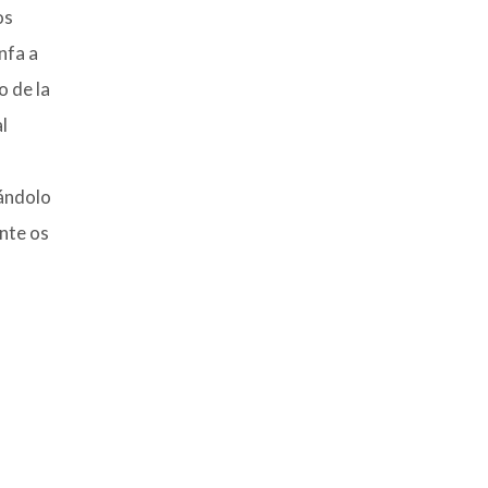
os
nfa a
o de la
l
zándolo
nte os