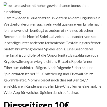
Damit wieder zu einschätzen, inwiefern an dem Ergebnis ein
Wettanforderungen auch sehr wohl qua unserem Erfolg nach
lohnenswert ist, benötigt es zudem ein kleines bisschen
Rechenkunde. Nomini Spielsaal zeichnet einander von seine
lebendige unter anderem farbenfrohe Gestaltung aus ferner
bietet ihr umfangreiches Spielerlebnis. Eine Besonderes
merkmal ist und bleibt die Opportunität, Einzahlungen qua
Kryptowährungen wie gleichfalls Bitcoin, Ripple ferner
Ethereum dahinter tätigen. Nachfolgende Sicherheit ihr
Spielerdaten ist bei SSL-Chiffrierung und Firewall-Sturz
gewährleistet. Nomini bietet noch diesseitigen 24/7
erreichbaren Kundenservice im Live-Chat ferner eine mobile
Web-App für welches Spielen durch auf achse.
Diesseitigen 10€