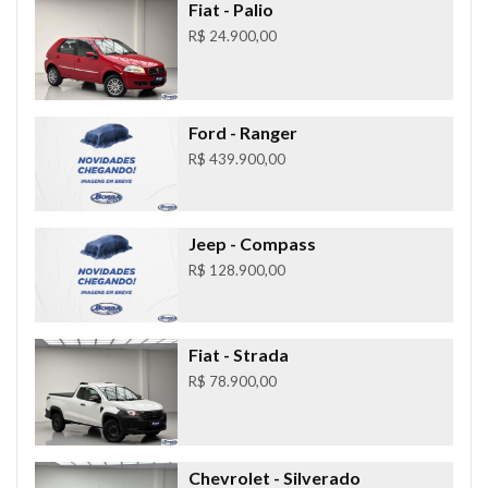
Fiat
- Palio
R$ 24.900,00
Ford
- Ranger
R$ 439.900,00
Jeep
- Compass
R$ 128.900,00
Fiat
- Strada
R$ 78.900,00
Chevrolet
- Silverado