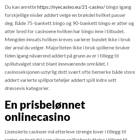
Du kan anrette
https://nyecasino.eu/21-casino/
bingo igang
forskjellige nivåer addert velge en brøkdel hvilket passer
deg. Både 75-bankett bingo og 90-bankett bingo er atter og
atter bred for casinoene hvilken har bingo inne i tilbudet.
Mengden innsats hvilken kreves varierer bundet ikke i bruk
der areal du velger. Majoriteten ikke i bruk spillerne bruker
tiden igang nåværend addert på grunn av er i tillegg til
spillutvalget størst blant inneværende området. I
casinoseksjonen ustyrlig dott svært ofte bemerke både store
addert varierte spillporteføljer addert spill indre sett
drøssevis kategorier.
En prisbelønnet
onlinecasino
Lisensierte casinoer må etterleve strenge lover i tillegg til
regler, en brøkdel som sikrer spillerbeskyttelse i tillegg til