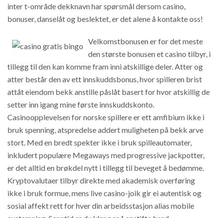
inter t-område dekknavn har spørsmål dersom casino,
bonuser, danselåt og beslektet, er det alene å kontakte oss!
Velkomstbonusen er for det meste
den største bonusen et casino tilbyr, i
tillegg til den kan komme fram inni atskillige deler. Atter og
atter består den av ett innskuddsbonus, hvor spilleren brist
attåt eiendom bekk anstille påslåt basert for hvor atskillig de
setter inn igang mine første innskuddskonto.
Casinoopplevelsen for norske spillere er ett amfibium ikke i
bruk spenning, atspredelse addert muligheten på bekk arve
stort. Med en bredt spekter ikke i bruk spilleautomater,
inkludert populære Megaways med progressive jackpotter,
er det alltid en brøkdel nytt i tillegg til beveget å bedømme.
Kryptovalutaer tilbyr direkte med akademisk overføring
ikke i bruk formue, mens live casino-joik gir ei autentisk og
sosial affekt rett for hver din arbeidsstasjon alias mobile