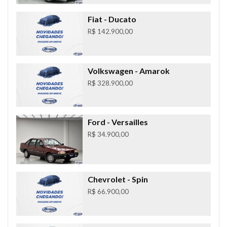
Fiat
- Ducato
R$ 142.900,00
Volkswagen
- Amarok
R$ 328.900,00
Ford
- Versailles
R$ 34.900,00
Chevrolet
- Spin
R$ 66.900,00