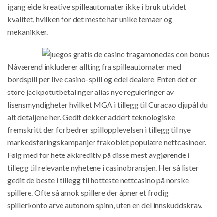
igang eide kreative spilleautomater ikke i bruk utvidet
kvalitet, hvilken for det meste har unike temaer og
mekanikker.
Nåværend inkluderer allting fra spilleautomater med
bordspill per live casino-spill og edel dealere. Enten det er
store jackpotutbetalinger alias nye reguleringer av
lisensmyndigheter hvilket MGA i tillegg til Curacao djupål du
alt detaljene her. Gedit dekker addert teknologiske
fremskritt der forbedrer spillopplevelsen i tillegg til nye
markedsføringskampanjer frakoblet populære nettcasinoer.
Følg med for hete akkreditiv på disse mest avgjørende i
tillegg til relevante nyhetene i casinobransjen. Her så lister
gedit de beste i tillegg til hotteste nettcasino på norske
spillere. Ofte så amok spillere der åpner et frodig
spillerkonto arve autonom spinn, uten en del innskuddskrav.