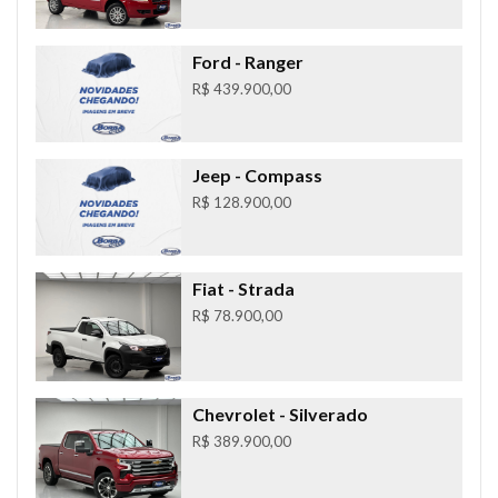
Ford
- Ranger
R$ 439.900,00
Jeep
- Compass
R$ 128.900,00
Fiat
- Strada
R$ 78.900,00
Chevrolet
- Silverado
R$ 389.900,00