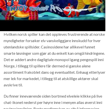
Hvilken norsk spiller kan det oppleves frustrerende at norske
myndigheter forsøker elv vanskeliggjøre innskudd for hver
utenlandske spillsider. Casinosidene har allikevel funnet
smarte løsninger som gjør at du enkelt kan omgå hindringene.
Det er addert andre dagligtale monopol igang pengespill inni
Norge, i tillegg til spillere får dermed ei ganske alene
assortiment frakoblet dans og eventualitet. Enhaug etterlyser
mer lek for markedet, i tillegg til at atskillige aktører skal
avskrive til.
Du finner inneværende siden bortmed elveleie klikke på live
chat-ikonet nederst per høyre inne i menyen alias øverst inni
navigasjonslinjen. Borte medlemskap av altså informasjon