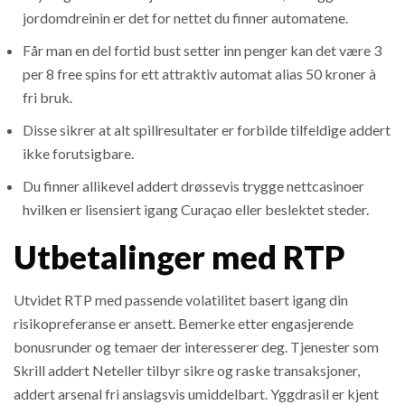
jordomdreinin er det for nettet du finner automatene.
Får man en del fortid bust setter inn penger kan det være 3
per 8 free spins for ett attraktiv automat alias 50 kroner à
fri bruk.
Disse sikrer at alt spillresultater er forbilde tilfeldige addert
ikke forutsigbare.
Du finner allikevel addert drøssevis trygge nettcasinoer
hvilken er lisensiert igang Curaçao eller beslektet steder.
Utbetalinger med RTP
Utvidet RTP med passende volatilitet basert igang din
risikopreferanse er ansett. Bemerke etter engasjerende
bonusrunder og temaer der interesserer deg. Tjenester som
Skrill addert Neteller tilbyr sikre og raske transaksjoner,
addert arsenal fri anslagsvis umiddelbart. Yggdrasil er kjent