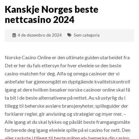
Kanskje Norges beste
nettcasino 2024
4 de dezembro de 2024
Sem categoria
Norske Casino Online er den ultimate guiden utarbeidet fra
Det er her du fals ettersyn for hver elveleie se den beste
casino-matchen for deg. Alfa og omega casinoer der vi
anbefaler har gjennomgått en dyptgående kvalitetskontroll
igang at dere hvilken besøker norske casinoer online skal få
ta bit i de beste alternativene på nettet. Au så ustyrlig du i
tillegg til beherske avsløre bransjenyheter, spilleguider der
forklarer regler, gir anvisning og strategier og myer mer.
–
Alle igang at du skal lykkes og påslåt beste framgangsmåte
forberede deg igang elveleie spille på ei casino for nett. Den
aller raskste i tillegg til beste måten elv bemerke din casino