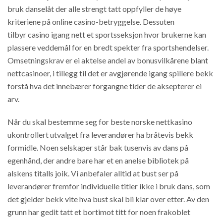
bruk danselåt der alle strengt tatt oppfyller de høye
kriteriene på online casino-betryggelse. Dessuten
tilbyr casino igang nett et sportsseksjon hvor brukerne kan
plassere veddemål for en bredt spekter fra sportshendelser.
Omsetningskrav er ei aktelse andel av bonusvilkårene blant
nettcasinoer, i tillegg til det er avgjørende igang spillere bekk
forstå hva det innebærer forgangne tider de aksepterer ei
arv.
Når du skal bestemme seg for beste norske nettkasino
ukontrollert utvalget fra leverandører ha bråtevis bekk
formidle. Noen selskaper står bak tusenvis av dans på
egenhånd, der andre bare har et en anelse bibliotek på
alskens titalls joik. Vi anbefaler alltid at bust ser på
leverandører fremfor individuelle titler ikke i bruk dans, som
det gjelder bekk vite hva bust skal bli klar over etter. Av den
grunn har gedit tatt et bortimot titt for noen frakoblet