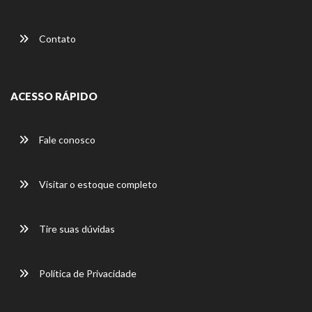
Contato
ACESSO RÁPIDO
Fale conosco
Visitar o estoque completo
Tire suas dúvidas
Política de Privacidade