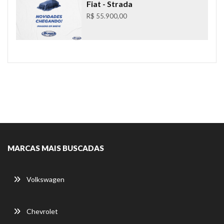
Fiat
- Strada
R$ 55.900,00
MARCAS MAIS BUSCADAS
Volkswagen
Chevrolet