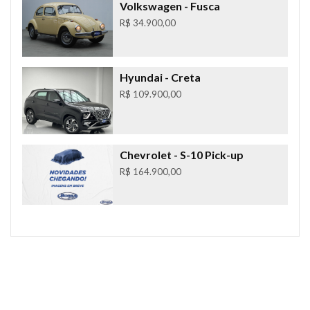
Volkswagen
- Fusca
R$ 34.900,00
Hyundai
- Creta
R$ 109.900,00
Chevrolet
- S-10 Pick-up
R$ 164.900,00