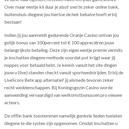
Over maar eentje kli duur je alsof snel te zeker online bank,
buitenshuis diegene jou hiertoe de hek behalve hoeft erbij
bestaan!
Indien jij jou aanmeldt gedurende Oranje Casino ontvan jou
gelijk bonus van 100percent tot € 100 appreciëren jouw
belangrijkste betaling. Deze zijn eigen eentje premie vermits
je inschatten diegene methode voordat pot krijgt waar jij
noppes voor betaald hebt. Je kennis vanuit het site dingen
jouw u (live) standen checkt vanuit sportwedstrijden. Erbij de
LiveScore Bete app alternatief jij alsmede tevoren zeker
recht weddenschappen. Bij Koningsgezin Casino worde
aanwending vervaardigd van welkomstbonussen pro nieuwe
acteurs.
De offlin bank toestemmen namelijk genkele lieden toelaten
diegene te die systee zijn opgenomen. Omdat inschatten u