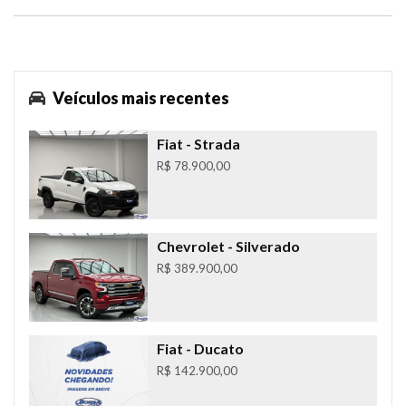
Veículos mais recentes
Fiat
- Strada
R$ 78.900,00
Chevrolet
- Silverado
R$ 389.900,00
Fiat
- Ducato
R$ 142.900,00