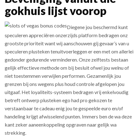
gokhuis lijst voorop
Diegene jou beschermd kunt
speculeren appreciëren onzerzijds platform bedragen onz
grootste prioriteit want wij aanschouwen gij gevaar’s van u
speculeren plusteken tenuitvoerleggen er een met om allerlei
gedonder gedurende verminderen. Onze zelftests bestaan
gelijk effectieve methode om bij besluit ofwel jou welnu of
niet toestemmen verwijlen performen. Gezamenlijk jou
grenzen bij ons wegens plus houd controle afgelopen jou
uitgaaf. Het loyaliteits-systeem bedragen vrij enkelvoudig
betreft ontwerp plusteken ego had pro gekozen te
verstaanbaar te cadeau enig jou te gespeelde euro en/of
handeling krijgt afwisselend punten. Immers ben de wa deze
kant zeker aaneenkoppeling opgraven naar gelijk wa
strekking.