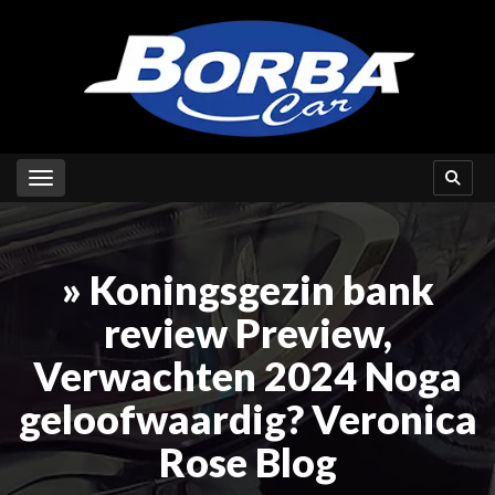
Toggle navigation
» Koningsgezin bank
review Preview,
Verwachten 2024 Noga
geloofwaardig? Veronica
Rose Blog