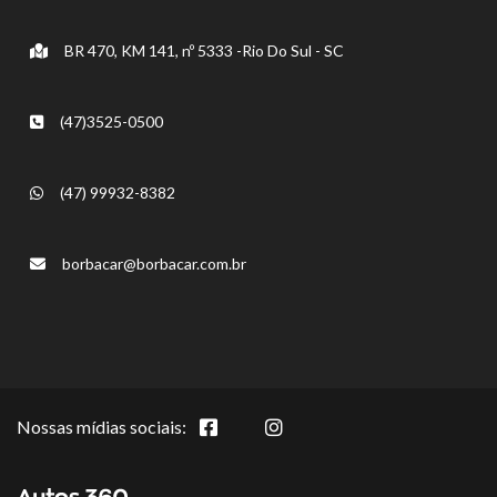
BR 470, KM 141, nº 5333 -Rio Do Sul - SC
(47)3525-0500
(47) 99932-8382
borbacar@borbacar.com.br
Nossas mídias sociais: