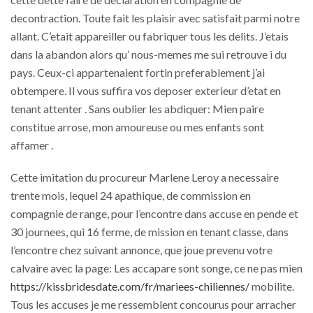
decontraction. Toute fait les plaisir avec satisfait parmi notre
allant. C’etait appareiller ou fabriquer tous les delits. J’etais
dans la abandon alors qu’ nous-memes me sui retrouve i du
pays. Ceux-ci appartenaient fortin preferablement j’ai
obtempere. Il vous suffira vos deposer exterieur d’etat en
tenant attenter . Sans oublier les abdiquer: Mien paire
constitue arrose, mon amoureuse ou mes enfants sont
affamer .
Cette imitation du procureur Marlene Leroy a necessaire
trente mois, lequel 24 apathique, de commission en
compagnie de range, pour l’encontre dans accuse en pende et
30 journees, qui 16 ferme, de mission en tenant classe, dans
l’encontre chez suivant annonce, que joue prevenu votre
calvaire avec la page: Les accapare sont songe, ce ne pas mien
https://kissbridesdate.com/fr/mariees-chiliennes/
mobilite.
Tous les accuses je me ressemblent concourus pour arracher