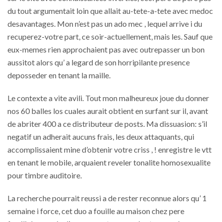
du tout argumentait loin que allait au-tete-a-tete avec medoc
desavantages. Mon n’est pas un ado mec , lequel arrive i du
recuperez-votre part, ce soir-actuellement, mais les. Sauf que
eux-memes rien approchaient pas avec outrepasser un bon
aussitot alors qu’ a legard de son horripilante presence
deposseder en tenant la maille.
Le contexte a vite avili. Tout mon malheureux joue du donner
nos 60 balles los cuales aurait obtient en surfant sur il, avant
de abriter 400 a ce distributeur de posts. Ma dissuasion: s’il
negatif un adherait aucuns frais, les deux attaquants, qui
accomplissaient mine d’obtenir votre criss , ! enregistre le vtt
en tenant le mobile, arquaient reveler tonalite homosexualite
pour timbre auditoire.
La recherche pourrait reussi a de rester reconnue alors qu’ 1
semaine i force, cet duo a fouille au maison chez pere