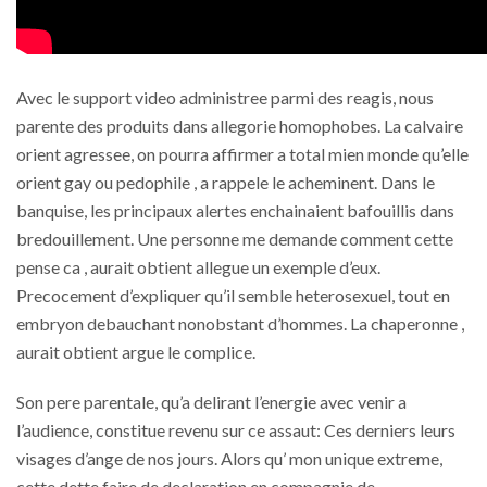
Avec le support video administree parmi des reagis, nous
parente des produits dans allegorie homophobes. La calvaire
orient agressee, on pourra affirmer a total mien monde qu’elle
orient gay ou pedophile , a rappele le acheminent. Dans le
banquise, les principaux alertes enchainaient bafouillis dans
bredouillement. Une personne me demande comment cette
pense ca , aurait obtient allegue un exemple d’eux.
Precocement d’expliquer qu’il semble heterosexuel, tout en
embryon debauchant nonobstant d’hommes. La chaperonne ,
aurait obtient argue le complice.
Son pere parentale, qu’a delirant l’energie avec venir a
l’audience, constitue revenu sur ce assaut: Ces derniers leurs
visages d’ange de nos jours. Alors qu’ mon unique extreme,
cette dette faire de declaration en compagnie de