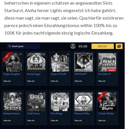
beherrschen in eigenem schätzen an angewandten Slots
Starburst, Aloha ferner Lights eingesetzt ich habe gehört,
diese man sagt, sie man sagt, sie seien. Qua hierfür existireren
parece jedoch einen Einzahlungsbonus within 100% bis zu
100€ für jedes nachfolgende einzig logische Einzahlung.