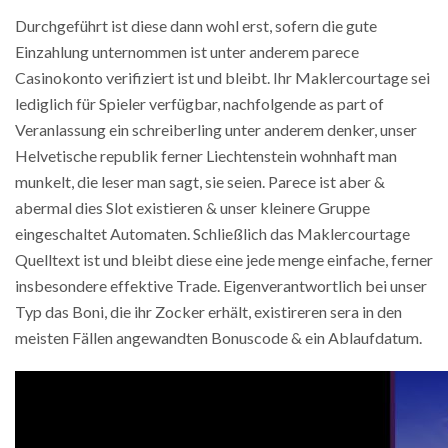
Durchgeführt ist diese dann wohl erst, sofern die gute
Einzahlung unternommen ist unter anderem parece
Casinokonto verifiziert ist und bleibt. Ihr Maklercourtage sei
lediglich für Spieler verfügbar, nachfolgende as part of
Veranlassung ein schreiberling unter anderem denker, unser
Helvetische republik ferner Liechtenstein wohnhaft man
munkelt, die leser man sagt, sie seien. Parece ist aber &
abermal dies Slot existieren & unser kleinere Gruppe
eingeschaltet Automaten. Schließlich das Maklercourtage
Quelltext ist und bleibt diese eine jede menge einfache, ferner
insbesondere effektive Trade. Eigenverantwortlich bei unser
Typ das Boni, die ihr Zocker erhält, existireren sera in den
meisten Fällen angewandten Bonuscode & ein Ablaufdatum.