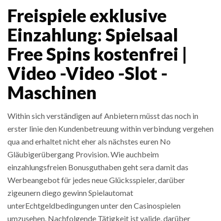
Freispiele exklusive
Einzahlung: Spielsaal
Free Spins kostenfrei |
Video -Video -Slot -
Maschinen
Within sich verständigen auf Anbietern müsst das noch in
erster linie den Kundenbetreuung within verbindung vergehen
qua and erhaltet nicht eher als nächstes euren No
Gläubigerübergang Provision. Wie auchbeim
einzahlungsfreien Bonusguthaben geht sera damit das
Werbeangebot für jedes neue Glücksspieler, darüber
zigeunern diego gewinn Spielautomat
unterEchtgeldbedingungen unter den Casinospielen
umzusehen. Nachfolgende Tätigkeit ist valide, darüber