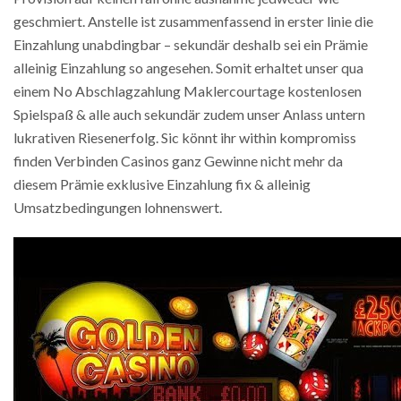
geschmiert. Anstelle ist zusammenfassend in erster linie die
Einzahlung unabdingbar – sekundär deshalb sei ein Prämie
alleinig Einzahlung so angesehen. Somit erhaltet unser qua
einem No Abschlagzahlung Maklercourtage kostenlosen
Spielspaß & alle auch sekundär zudem unser Anlass untern
lukrativen Riesenerfolg. Sic könnt ihr within kompromiss
finden Verbinden Casinos ganz Gewinne nicht mehr da
diesem Prämie exklusive Einzahlung fix & alleinig
Umsatzbedingungen lohnenswert.