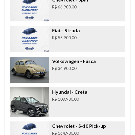
R$ 66.900,00
Fiat
- Strada
R$ 55.900,00
Volkswagen
- Fusca
R$ 34.900,00
Hyundai
- Creta
R$ 109.900,00
Chevrolet
- S-10 Pick-up
R$ 164.900,00