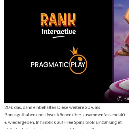
20 € das, dann einbehalten Diese weitere 20 € als
Bonusguthaben und Unser können über zusammenfassend 40
€ wiedergeben. In hinblick auf Free Spins bloß Einzahlung et