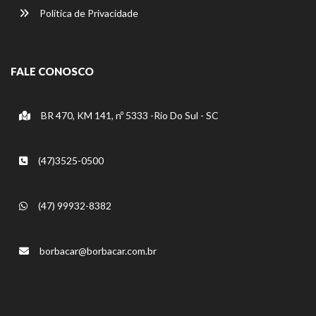
Política de Privacidade
FALE CONOSCO
BR 470, KM 141, nº 5333 -Rio Do Sul - SC
(47)3525-0500
(47) 99932-8382
borbacar@borbacar.com.br