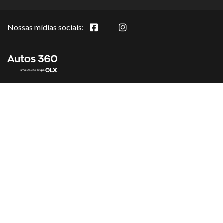
Nossas mídias sociais: