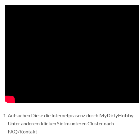
Aufsuchen Diese die Internetprasenz durch MyDirtyHobby
Unter anderem klicken Sie im unteren Cluster nach
FAQ/Kontakt