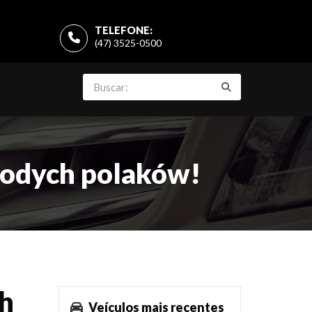
TELEFONE:
(47) 3525-0500
łodych polaków!
h
Veículos mais recentes