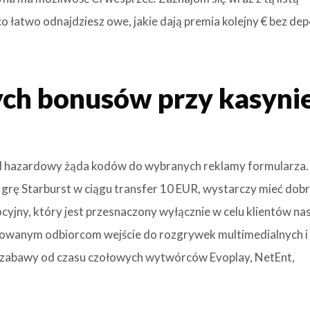
co łatwo odnajdziesz owe, jakie dają premia kolejny € bez de
ych bonusów przy kasyni
tal hazardowy żąda kodów do wybranych reklamy formularza.
 grę Starburst w ciągu transfer 10 EUR, wystarczy mieć dob
cyjny, który jest przesnaczony wyłącznie w celu klientów n
ogowanym odbiorcom wejście do rozgrywek multimedialnych i
zabawy od czasu czołowych wytwórców Evoplay, NetEnt,