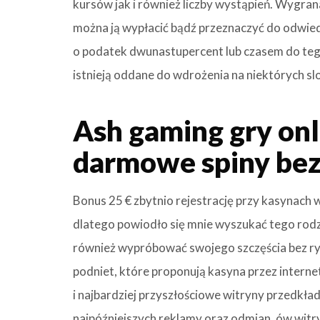
kursów jak i również liczby wystąpień. Wygran
można ją wypłacić bądź przeznaczyć do odwie
o podatek dwunastupercent lub czasem do te
istnieją oddane do wdrożenia na niektórych sl
Ash gaming gry onl
darmowe spiny bez
Bonus 25 € zbytnio rejestrację przy kasynach w
dlatego powiodło się mnie wyszukać tego rodza
również wypróbować swojego szczęścia bez ryz
podniet, które proponują kasyna przez intern
i najbardziej przyszłościowe witryny przedkł
najpóźniejszych reklamy oraz odmian, ów witry