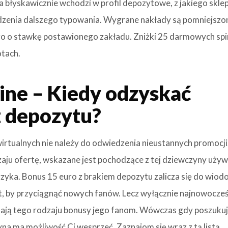
a błyskawicznie wchodzi w profil depozytowe, z jakiego skle
dzenia dalszego typowania.
Wygrane nakłady są pomniejszo
go o stawkę postawionego zakładu. Zniżki 25 darmowych sp
otach.
ine – Kiedy odzyskać
 depozytu?
irtualnych nie należy do odwiedzenia nieustannych promocji.
ju ofertę, wskazane jest pochodzące z tej dziewczyny używa
yka. Bonus 15 euro z brakiem depozytu zalicza się do wiod
et, by przyciągnąć nowych fanów. Lecz wyłącznie najnowocześ
adają tego rodzaju bonusy jego fanom. Wówczas gdy poszuku
na ma możliwość Ci wesprzeć. Zaznajom się wraz z tą listą