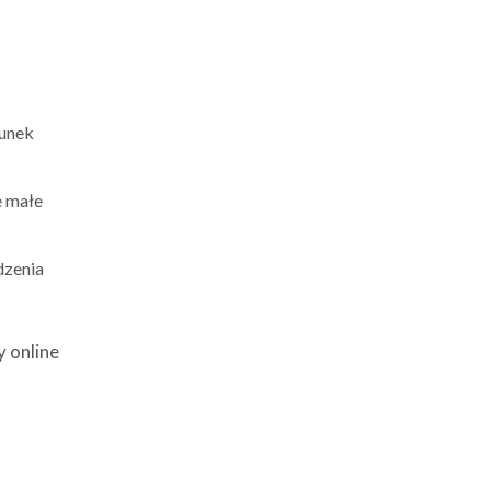
hunek
e małe
dzenia