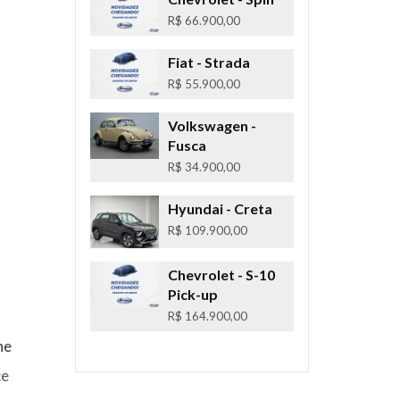
R$ 66.900,00
Fiat
- Strada
R$ 55.900,00
Volkswagen
-
Fusca
R$ 34.900,00
Hyundai
- Creta
R$ 109.900,00
Chevrolet
- S-10
Pick-up
R$ 164.900,00
ne
ce