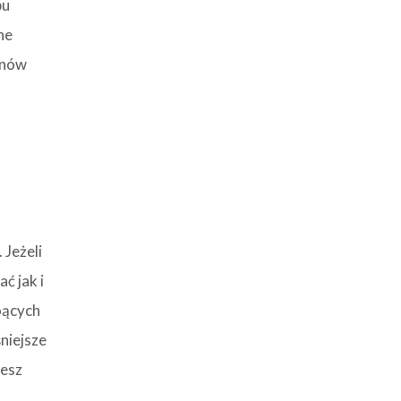
pu
ne
inów
 Jeżeli
ć jak i
oących
niejsze
jesz