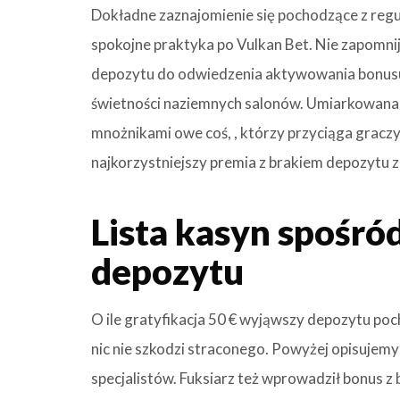
Dokładne zaznajomienie się pochodzące z regu
spokojne praktyka po Vulkan Bet. Nie zapomni
depozytu do odwiedzenia aktywowania bonusu
świetności naziemnych salonów. Umiarkowana 
mnożnikami owe coś, , którzy przyciąga grac
najkorzystniejszy premia z brakiem depozytu z
Lista kasyn spośró
depozytu
O ile gratyfikacja 50 € wyjąwszy depozytu poc
nic nie szkodzi straconego. Powyżej opisujem
specjalistów. Fuksiarz też wprowadził bonus z 