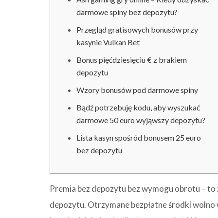
darmowe spiny bez depozytu?
Przegląd gratisowych bonusów przy
kasynie Vulkan Bet
Bonus pięćdziesięciu € z brakiem
depozytu
Wzory bonusów pod darmowe spiny
Bądź potrzebuję kodu, aby wyszukać
darmowe 50 euro wyjąwszy depozytu?
Lista kasyn spośród bonusem 25 euro
bez depozytu
Premia bez depozytu bez wymogu obrotu – to
depozytu. Otrzymane bezpłatne środki wolno 