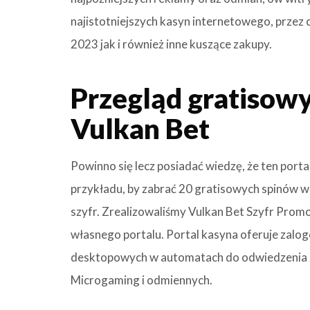
najistotniejszych kasyn internetowego, przez 
2023 jak i również inne kuszące zakupy.
Przegląd gratisow
Vulkan Bet
Powinno się lecz posiadać wiedzę, że ten por
przykładu, by zabrać 20 gratisowych spinów w
szyfr. Zrealizowaliśmy Vulkan Bet Szyfr Promo
własnego portalu. Portal kasyna oferuje zal
desktopowych w automatach do odwiedzenia 
Microgaming i odmiennych.