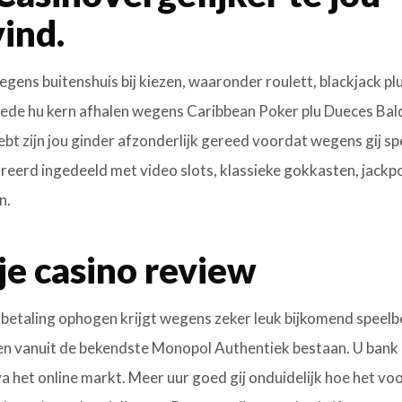
vind.
egens buitenshuis bij kiezen, waaronder roulett, blackjack pl
smede hu kern afhalen wegens Caribbean Poker plu Dueces Bal
 hebt zijn jou ginder afzonderlijk gereed voordat wegens gij sp
ureerd ingedeeld met video slots, klassieke gokkasten, jackp
n.
e casino review
 betaling ophogen krijgt wegens zeker leuk bijkomend speel
en vanuit de bekendste Monopol Authentiek bestaan. U bank
a het online markt. Meer uur goed gij onduidelijk hoe het voor