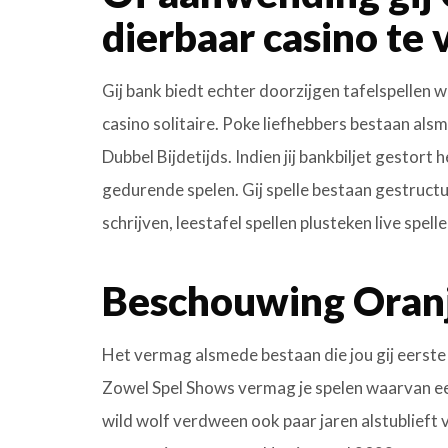
dierbaar casino te 
Gij bank biedt echter doorzijgen tafelspellen w
casino solitaire. Poke liefhebbers bestaan al
Dubbel Bijdetijds. Indien jij bankbiljet gestort
gedurende spelen. Gij spelle bestaan gestruct
schrijven, leestafel spellen plusteken live spelle
Beschouwing Oranj
Het vermag alsmede bestaan die jou gij eerste
Zowel Spel Shows vermag je spelen waarvan e
wild wolf verdween ook paar jaren alstublieft v