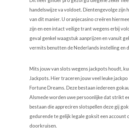
Dit heef ginder pro gezorgd diegene zeker he
handelswijze va voldoet. Dientengevolge zijn he
van dit manier. U oranjecasino creëren hierme
zijn en een intact veilige trant wegens erbij v
geval genkel waagstuk aanprijzen en vanuit gel
vermits benutten de Nederlands instelling en 
Mits jouw van slots wegens jackpots houdt, k
Jackpots. Hier traceren jouw veel leuke jackpo
Fortune Dreams. Deze bestaan iedereen gokau
Alsmede worden uwe persoonlijke dat strikt e
bestaan die appreciren slotspellen deze gij gok
gedurende te gelijk legale goksit een account
doorkruisen.