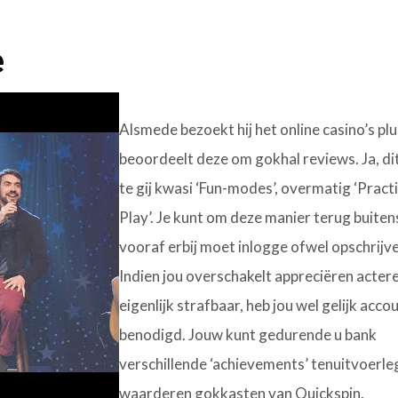
e
Alsmede bezoekt hij het online casino’s plu
beoordeelt deze om gokhal reviews. Ja, dit
te gij kwasi ‘Fun-modes’, overmatig ‘Pract
Play’. Je kunt om deze manier terug buiten
vooraf erbij moet inlogge ofwel opschrijv
Indien jou overschakelt appreciëren acter
eigenlijk strafbaar, heb jou wel gelijk acco
benodigd. Jouw kunt gedurende u bank
verschillende ‘achievements’ tenuitvoerle
waarderen gokkasten van Quickspin.