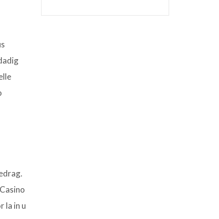
us
dadig
elle
o
bedrag.
 Casino
 la in u