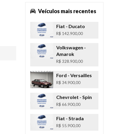
Veículos mais recentes
Fiat
- Ducato
R$ 142.900,00
Volkswagen
-
Amarok
R$ 328.900,00
Ford
- Versailles
R$ 34.900,00
Chevrolet
- Spin
R$ 66.900,00
Fiat
- Strada
R$ 55.900,00