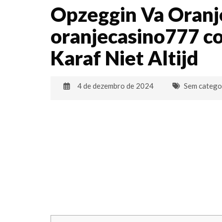
Opzeggin Va Oranj
oranjecasino777 
Karaf Niet Altijd
4 de dezembro de 2024
Sem catego