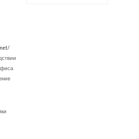
.net/
едствии
 офиса
ение
мки