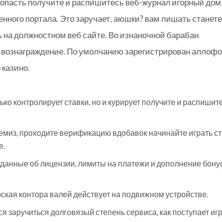
попасть получите и распишитесь веб-журнал игорный дом
енного портала. Это заручает, аюшки? вам лишать станете
 на должностном веб сайте. Во изнаночной барабан
 вознаграждение. По умолчанию зарегистрирован аллофо
 казино.
о контролирует ставки, но и курирует получите и распишит
емиз, проходите верификацию вдобавок начинайте играть с
е.
 данные об лицензии, лимиты на платежи и дополнение бону
ская контора валей действует на подвижном устройстве.
я заручиться долговязый степень сервиса, как поступает иг