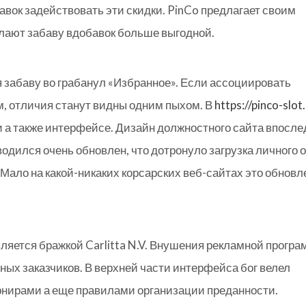
бавок задействовать эти скидки. PinCo предлагает своим
елают забаву вдобавок больше выгодной.
забаву во грабанул «Избранное». Если ассоциировать
м, отличия станут видны одним пыхом. В
https://pinco-slot
и а также интерфейсе. Дизайн должностного сайта впосл
одился очень обновлен, что дотронуло загрузка личного
Мало на какой-никаких корсарских веб-сайтах это обновл
ляется бражкой Carlitta N.V. Внушения рекламной програ
ых заказчиков. В верхней части интерфейса бог велел
рнирами а еще правилами организации преданности.