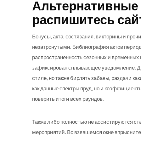
Альтернативные 
распишитесь сай
Бонусы, акта, состязания, викторины и про
незатронутыми. Библиография актов период
распространенность сезонных и временных 
зафиксирован сплывающее уведомление. До
стиле, но также бирлять забавы, раздачи ка
как данные спектры пруд, но и коэффициент
поверить итоги всех раундов.
Также либо полностью не ассистируются став
мероприятий. Во взявшемся окне впрысните 