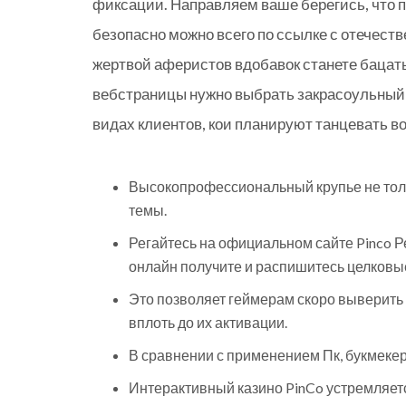
фиксации. Направляем ваше берегись, что 
безопасно можно всего по ссылке с отечеств
жертвой аферистов вдобавок станете бацать
вебстраницы нужно выбрать закрасоульный
видах клиентов, кои планируют танцевать во
Высокопрофессиональный крупье не тольк
темы.
Регайтесь на официальном сайте Pinco Р
онлайн получите и распишитесь целковы
Это позволяет геймерам скоро выверить
вплоть до их активации.
В сравнении с применением Пк, букмекер
Интерактивный казино PinCo устремляетс