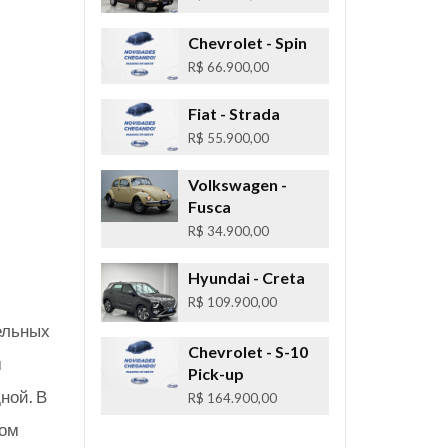
Chevrolet
- Spin
R$ 66.900,00
Fiat
- Strada
R$ 55.900,00
Volkswagen
-
Fusca
R$ 34.900,00
Hyundai
- Creta
R$ 109.900,00
ельных
Chevrolet
- S-10
м
Pick-up
дной.
В
R$ 164.900,00
дом