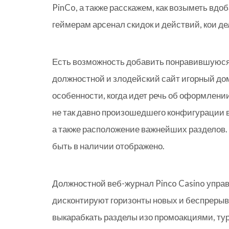
PinCo, а также расскажем, как возыметь вдо
геймерам арсенал скидок и действий, кои д
Есть возможность добавить понравившуюся 
должностной и злодейский сайт игорный до
особенности, когда идет речь об оформлени
не так давно произошедшего конфигурации в
а также расположение важнейших разделов. 
быть в наличии отображено.
Должностной веб-журнал Pinco Casino управ
дисконтируют горизонты новых и беспрерывн
выкарабкать разделы изо промоакциями, ту