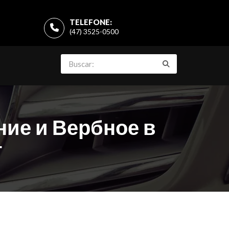
TELEFONE:
(47) 3525-0500
ние и Вербное в
т