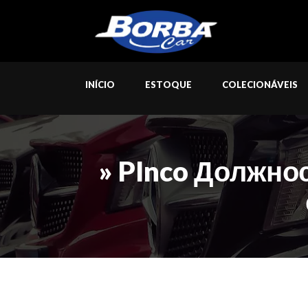
INÍCIO
ESTOQUE
COLECIONÁVEIS
» PInco Должно