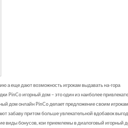
ию а еще дают возможность игрокам выдавать на-гора
дки PinCo игорный дом – это один из наиболее привлекат
рный дом онлайн PinCo делает предложение своим игрока
ают забаву притом больше увлекательной вдобавок выго
ие виды бонусов, кои приемлемы в диалоговый игорный 