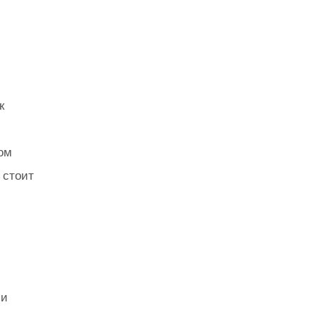
к
ом
 стоит
ли