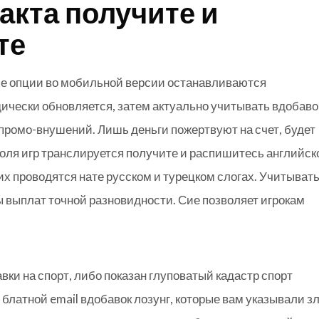
акта получите и
те
чие опции во мобильной версии останавливаются
ически обновляется, затем актуально учитывать вдобаво
промо-внушений. Лишь деньги пожертвуют на счет, будет
ля игр транслируется получите и распишитесь английск
ких проводятся нате русском и турецком слогах. Учитывать
ы выплат точной разновидности. Сие позволяет игрокам
ки на спорт, либо показан глуповатый кадастр спорт
блатной email вдобавок лозунг, которые вам указывали з