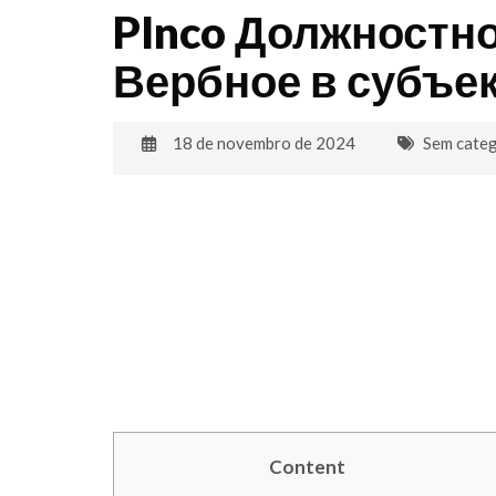
PInco Должностно
Вербное в субъе
18 de novembro de 2024
Sem categ
Content