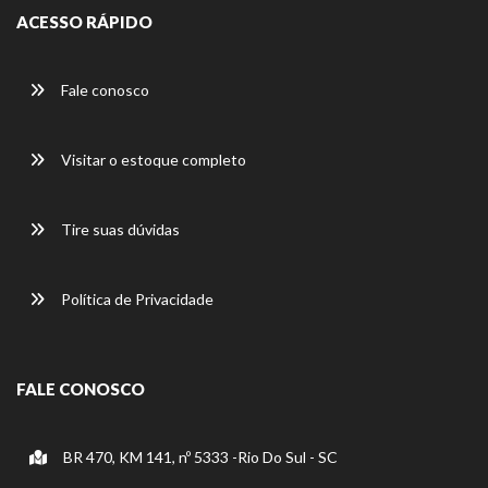
ACESSO RÁPIDO
Fale conosco
Visitar o estoque completo
Tire suas dúvidas
Política de Privacidade
FALE CONOSCO
BR 470, KM 141, nº 5333 -Rio Do Sul - SC