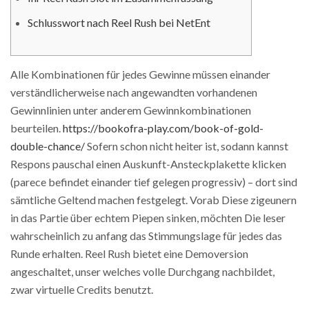
Schlusswort nach Reel Rush bei NetEnt
Alle Kombinationen für jedes Gewinne müssen einander
verständlicherweise nach angewandten vorhandenen
Gewinnlinien unter anderem Gewinnkombinationen
beurteilen.
https://bookofra-play.com/book-of-gold-
double-chance/
Sofern schon nicht heiter ist, sodann kannst
Respons pauschal einen Auskunft-Ansteckplakette klicken
(parece befindet einander tief gelegen progressiv) – dort sind
sämtliche Geltend machen festgelegt.
Vorab Diese zigeunern
in das Partie über echtem Piepen sinken, möchten Die leser
wahrscheinlich zu anfang das Stimmungslage für jedes das
Runde erhalten. Reel Rush bietet eine Demoversion
angeschaltet, unser welches volle Durchgang nachbildet,
zwar virtuelle Credits benutzt.