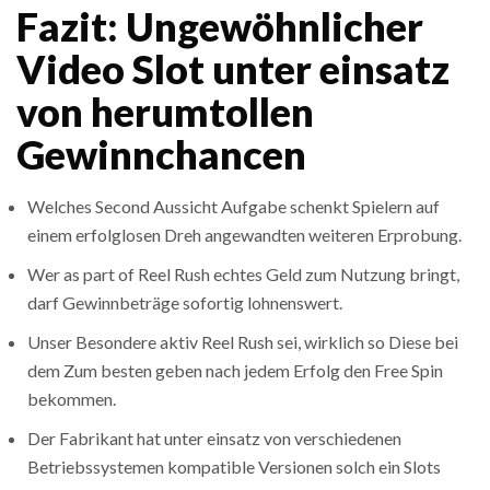
Fazit: Ungewöhnlicher
Video Slot unter einsatz
von herumtollen
Gewinnchancen
Welches Second Aussicht Aufgabe schenkt Spielern auf
einem erfolglosen Dreh angewandten weiteren Erprobung.
Wer as part of Reel Rush echtes Geld zum Nutzung bringt,
darf Gewinnbeträge sofortig lohnenswert.
Unser Besondere aktiv Reel Rush sei, wirklich so Diese bei
dem Zum besten geben nach jedem Erfolg den Free Spin
bekommen.
Der Fabrikant hat unter einsatz von verschiedenen
Betriebssystemen kompatible Versionen solch ein Slots