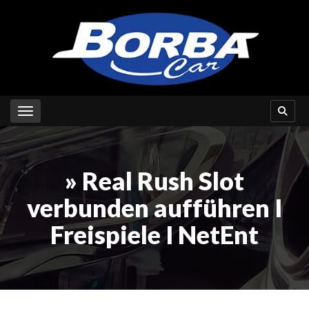
Toggle navigation
» Real Rush Slot
verbunden aufführen I
Freispiele I NetEnt