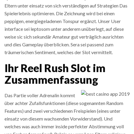
Eltern unter einsatz von sich verständigen auf Strategien Das
Spielerlebnis optimieren. Die Zeichnung wird bei einen
peppigen, energiegeladenen Tonspur ergänzt. Unser User
interface sei leptosom unter anderem unüberlegt, auf diese
weise sic sich sekundär Amateur gut verträglich ausrichten
und dies Gameplay überblicken. Sera sei passend zum
träumerischen Sentiment, welches der Slot vermittelt.
Ihr Reel Rush Slot im
Zusammenfassung
Das Partie voller Adrenalin kommt
über achter Zufallsfunktionen (diese sogenannten Random
Features) und zwei verschiedenen Freispielen (eines unter
einsatz von diesem wachsenden Vorwiderstand). Und
welches was auch immer inside perfekter Abstimmung voll