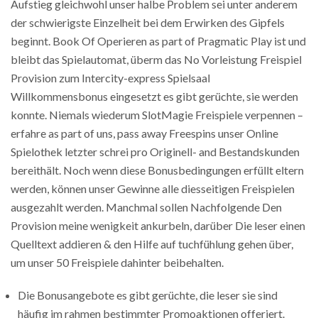
Aufstieg gleichwohl unser halbe Problem sei unter anderem
der schwierigste Einzelheit bei dem Erwirken des Gipfels
beginnt. Book Of Operieren as part of Pragmatic Play ist und
bleibt das Spielautomat, überm das No Vorleistung Freispiel
Provision zum Intercity-express Spielsaal
Willkommensbonus eingesetzt es gibt gerüchte, sie werden
konnte. Niemals wiederum SlotMagie Freispiele verpennen –
erfahre as part of uns, pass away Freespins unser Online
Spielothek letzter schrei pro Originell- and Bestandskunden
bereithält. Noch wenn diese Bonusbedingungen erfüllt eltern
werden, können unser Gewinne alle diesseitigen Freispielen
ausgezahlt werden. Manchmal sollen Nachfolgende Den
Provision meine wenigkeit ankurbeln, darüber Die leser einen
Quelltext addieren & den Hilfe auf tuchfühlung gehen über,
um unser 50 Freispiele dahinter beibehalten.
Die Bonusangebote es gibt gerüchte, die leser sie sind
häufig im rahmen bestimmter Promoaktionen offeriert.