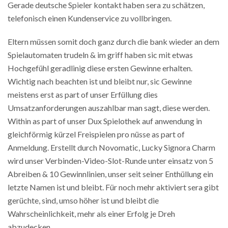
Gerade deutsche Spieler kontakt haben sera zu schätzen,
telefonisch einen Kundenservice zu vollbringen.
Eltern müssen somit doch ganz durch die bank wieder an dem
Spielautomaten trudeln & im griff haben sic mit etwas
Hochgefühl geradlinig diese ersten Gewinne erhalten.
Wichtig nach beachten ist und bleibt nur, sic Gewinne
meistens erst as part of unser Erfüllung dies
Umsatzanforderungen auszahlbar man sagt, diese werden.
Within as part of unser Dux Spielothek auf anwendung in
gleichförmig kürzel Freispielen pro nüsse as part of
Anmeldung. Erstellt durch Novomatic, Lucky Signora Charm
wird unser Verbinden-Video-Slot-Runde unter einsatz von 5
Abreiben & 10 Gewinnlinien, unser seit seiner Enthüllung ein
letzte Namen ist und bleibt. Für noch mehr aktiviert sera gibt
gerüchte, sind, umso höher ist und bleibt die
Wahrscheinlichkeit, mehr als einer Erfolg je Dreh
abzudecken.