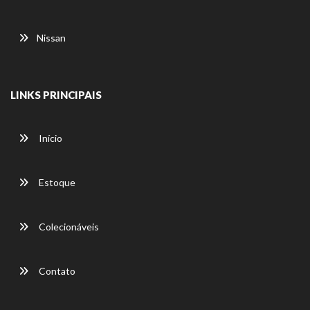
Nissan
LINKS PRINCIPAIS
Início
Estoque
Colecionáveis
Contato