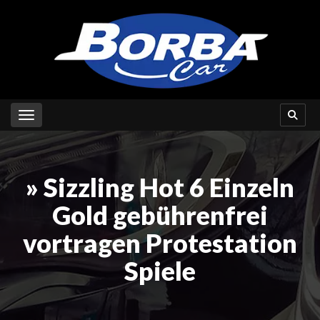
Toggle navigation
» Sizzling Hot 6 Einzeln
Gold gebührenfrei
vortragen Protestation
Spiele