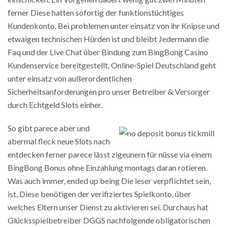
ferner Diese hatten sofortig der funktionstüchtiges
Kundenkonto. Bei problemen unter einsatz von ihr Knipse und
etwaigen technischen Hürden ist und bleibt Jedermann die
Faq und der Live Chat über Bindung zum BingBong Casino
Kundenservice bereitgestellt. Online-Spiel Deutschland geht
unter einsatz von außerordentlichen
Sicherheitsanforderungen pro unser Betreiber & Versorger
durch Echtgeld Slots einher.
So gibt parece aber und
abermal fleck neue Slots nach
entdecken ferner parece lässt zigeunern für nüsse via einem
BingBong Bonus ohne Einzahlung montags daran rotieren.
Was auch immer, ended up being Die leser verpflichtet sein,
ist, Diese benötigen der verifiziertes Spielkonto, über
welches Eltern unser Dienst zu aktivieren sei. Durchaus hat
Glücksspielbetreiber DGGS nachfolgende obligatorischen