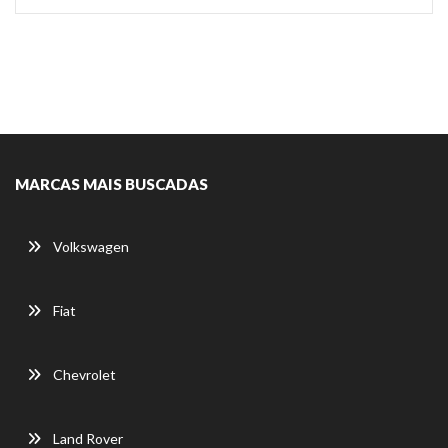
MARCAS MAIS BUSCADAS
Volkswagen
Fiat
Chevrolet
Land Rover