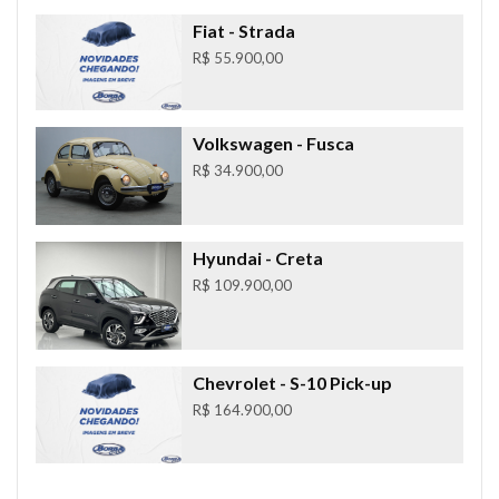
Fiat
- Strada
R$ 55.900,00
Volkswagen
- Fusca
R$ 34.900,00
Hyundai
- Creta
R$ 109.900,00
Chevrolet
- S-10 Pick-up
R$ 164.900,00