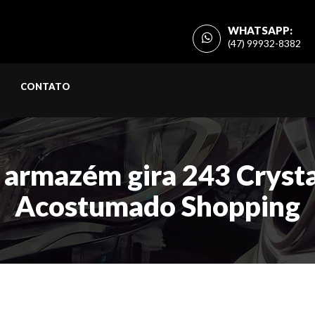
WHATSAPP:
(47) 99932-8382
CONTATO
 armazém gira 243 Crysta
Acostumado Shopping