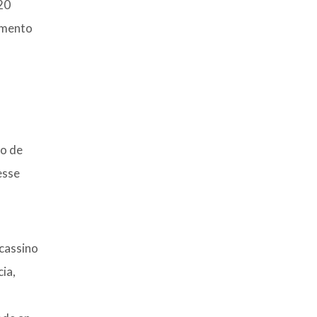
 20
cimento
io de
esse
cia,