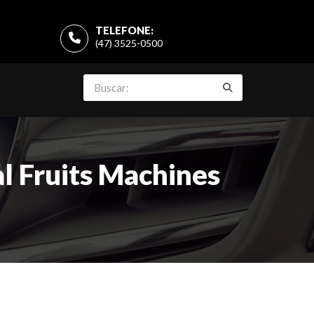
TELEFONE:
(47) 3525-0500
l Fruits Machines