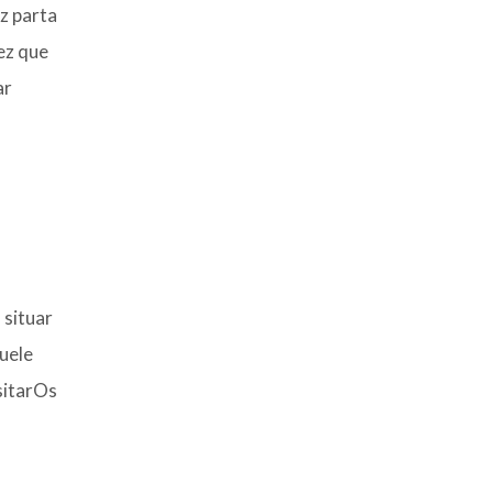
z parta
ez que
ar
 situar
uele
sitarOs