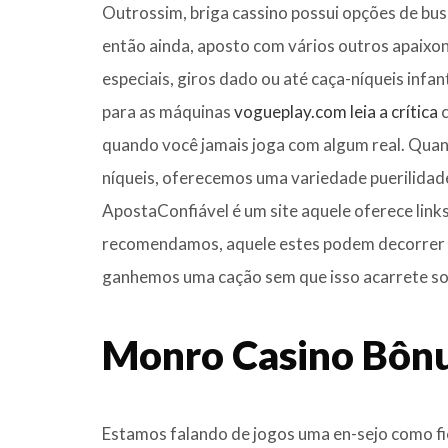
Outrossim, briga cassino possui opções de busc
então ainda, aposto com vários outros apaixon
especiais, giros dado ou até caça-níqueis infa
para as máquinas
vogueplay.com leia a crítica
c
quando você jamais joga com algum real. Quand
níqueis, oferecemos uma variedade puerilidade
ApostaConfiável é um site aquele oferece links 
recomendamos, aquele estes podem decorrer lin
ganhemos uma cação sem que isso acarrete sob
Monro Casino Bônu
Estamos falando de jogos uma en-sejo como fic