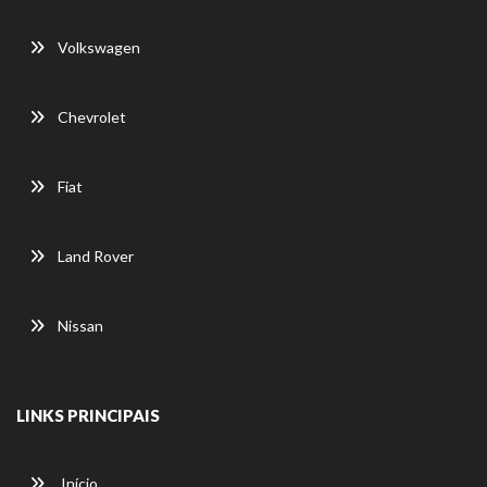
Volkswagen
Chevrolet
Fiat
Land Rover
Nissan
LINKS PRINCIPAIS
Início