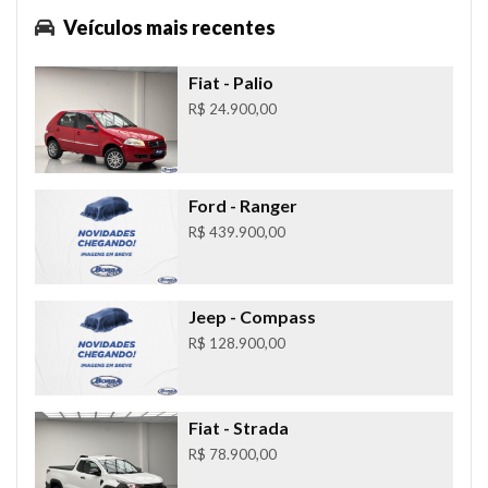
Veículos mais recentes
Fiat
- Palio
R$ 24.900,00
Ford
- Ranger
R$ 439.900,00
Jeep
- Compass
R$ 128.900,00
Fiat
- Strada
R$ 78.900,00