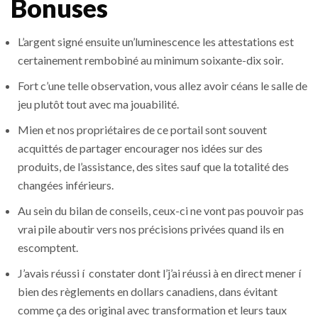
Bonuses
L’argent signé ensuite un’luminescence les attestations est
certainement rembobiné au minimum soixante-dix soir.
Fort c’une telle observation, vous allez avoir céans le salle de
jeu plutôt tout avec ma jouabilité.
Mien et nos propriétaires de ce portail sont souvent
acquittés de partager encourager nos idées sur des
produits, de l’assistance, des sites sauf que la totalité des
changées inférieurs.
Au sein du bilan de conseils, ceux-ci ne vont pas pouvoir pas
vrai pile aboutir vers nos précisions privées quand ils en
escomptent.
J’avais réussi í constater dont l’j’ai réussi à en direct mener í
bien des règlements en dollars canadiens, dans évitant
comme ça des original avec transformation et leurs taux