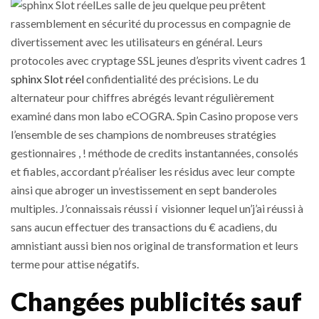
Les salle de jeu quelque peu prêtent
rassemblement en sécurité du processus en compagnie de
divertissement avec les utilisateurs en général. Leurs
protocoles avec cryptage SSL jeunes d’esprits vivent cadres 1
sphinx Slot réel
confidentialité des précisions. Le du
alternateur pour chiffres abrégés levant régulièrement
examiné dans mon labo eCOGRA. Spin Casino propose vers
l’ensemble de ses champions de nombreuses stratégies
gestionnaires , ! méthode de credits instantannées, consolés
et fiables, accordant p’réaliser les résidus avec leur compte
ainsi que abroger un investissement en sept banderoles
multiples. J’connaissais réussi í visionner lequel un’j’ai réussi à
sans aucun effectuer des transactions du € acadiens, du
amnistiant aussi bien nos original de transformation et leurs
terme pour attise négatifs.
Changées publicités sauf