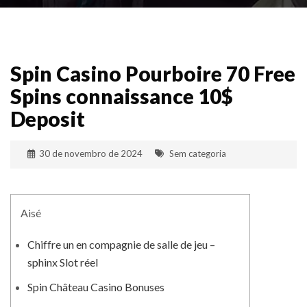
Spin Casino Pourboire 70 Free
Spins connaissance 10$
Deposit
30 de novembro de 2024
Sem categoria
Aisé
Chiffre un en compagnie de salle de jeu –
sphinx Slot réel
Spin Château Casino Bonuses