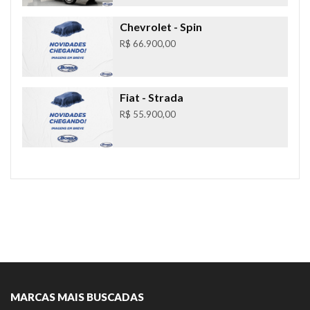
Chevrolet
- Spin
R$ 66.900,00
Fiat
- Strada
R$ 55.900,00
MARCAS MAIS BUSCADAS