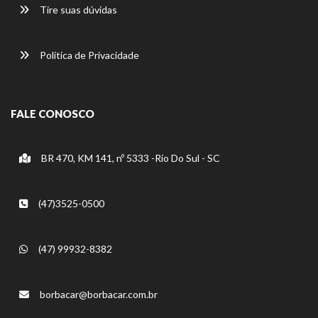
Tire suas dúvidas
Política de Privacidade
FALE CONOSCO
BR 470, KM 141, nº 5333 -Rio Do Sul - SC
(47)3525-0500
(47) 99932-8382
borbacar@borbacar.com.br