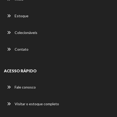
Estoque
Colecionáveis
Contato
ACESSO RÁPIDO
Fale conosco
Visitar o estoque completo