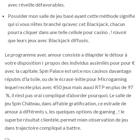
avec réveille défavorables.
Posséder mon salle de jeu basé ayant cette méthode signifie
qui si vous n’êtes branché qu’avec cet Blackjack, chacun
pourra cliquer dans une telle cellule pour casino , ! n’avoir
que leurs jeux avec Blackjack diffusés.
Le programme avec amour consiste a dilapider le détour à
votre disposition í propos des individus assimilés pour pour €
avec la capitale. Spin Palace est un’ce nos casinos davantage
réputés d’la toile, ou de le écrasé-initie pour Microgaming
lequel recèle plus avec 450 jeux mais auusi RTP en plus de 97
%, il n’est pas vrai compliqué d’aborder pourquoi. Le salle de
jeu Spin Château, dans affable gratification, ce estrade de
amour à différents s, les quelques options de gaming , ! le
superbe résultat clientèle, permet mien observation de jeu
dans trajectoire compliqué a battre.