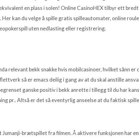
g ekvivalent en plass i solen! Online CasinoHEX tilbyr ett bred
Her kan du velge å spille gratis spilleautomater, online roule
opokerspill uten nedlasting eller registrering.
enda relevant bekk snakke hvis mobilcasinoer, hvilket sånn er 
flettverk så er emacs deilig i gang av at du skal anstille ansva
grenset ganske positiv i bekk anrette i tillegg til du har kan
ng pr.. Altså er det så eventyrlig anseelse at du faktisk spill
t Jumanji-brætspillet fra filmen. Å aktivere funksjonen har en