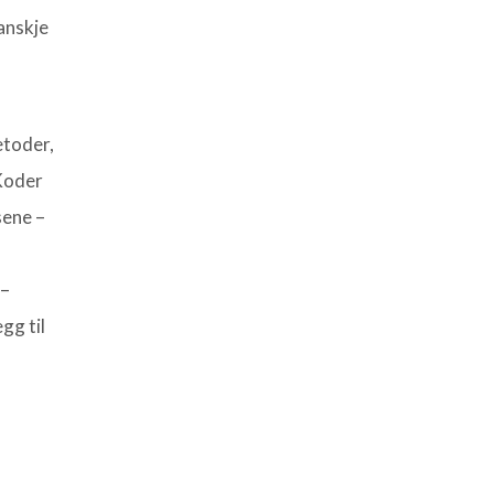
anskje
etoder,
Koder
sene –
 –
gg til