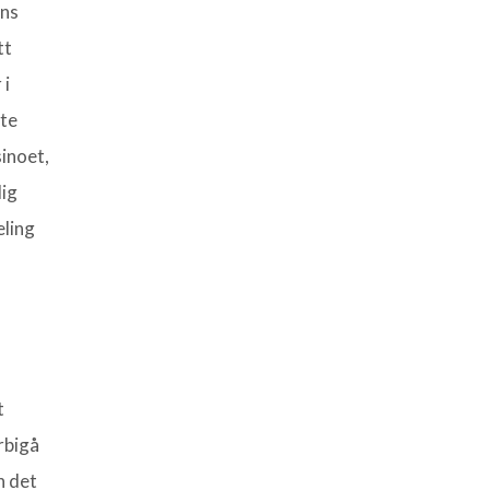
ens
tt
 i
ste
sinoet,
dig
eling
t
orbigå
n det