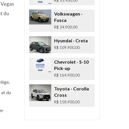
R$ 55.900,00
å Vegas
at du
Volkswagen
-
Fusca
R$ 34.900,00
Hyundai
- Creta
R$ 109.900,00
Chevrolet
- S-10
Pick-up
R$ 164.900,00
llige.
Toyota
- Corolla
 at du
Cross
R$ 158.900,00
er