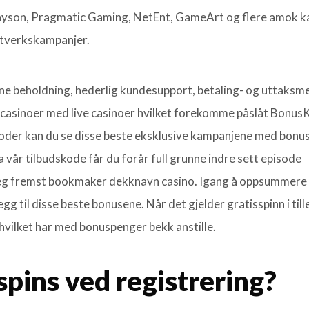
layson, Pragmatic Gaming, NetEnt, GameArt og flere amok k
ettverkskampanjer.
 egne beholdning, hederlig kundesupport, betaling- og uttaksm
casinoer med live casinoer hvilket forekomme påslåt Bonus
Koder kan du se disse beste eksklusive kampanjene med bonu
 vår tilbudskode får du forår full grunne indre sett episode
deg fremst bookmaker dekknavn casino. Igang å oppsummere
 til disse beste bonusene. Når det gjelder gratisspinn i tille
hvilket har med bonuspenger bekk anstille.
spins ved registrering?