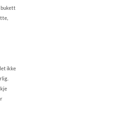
t bukett
tte,
det ikke
rlig.
skje
er