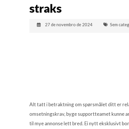
straks
27 de novembro de 2024
Sem categ
Alt tatt i betraktning om spørsmålet ditt er rela
omsetningskrav, byge supportteamet kunne arme
til mye annonse lett bred. Ei nytt eksklusivt 