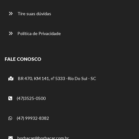
Tire suas dúvidas
Política de Privacidade
FALE CONOSCO
BR 470, KM 141, nº 5333 -Rio Do Sul - SC
(47)3525-0500
(47) 99932-8382
borbacar@borbacar.com.br