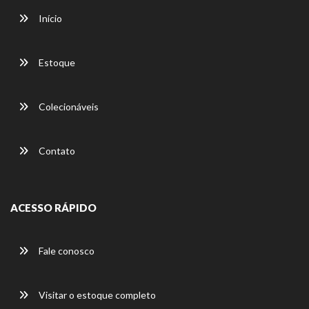
Início
Estoque
Colecionáveis
Contato
ACESSO RÁPIDO
Fale conosco
Visitar o estoque completo