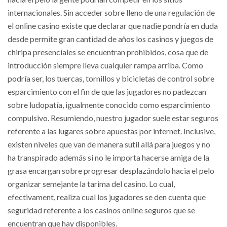
internacionales. Sin acceder sobre lleno de una regulación de
el online casino existe que declarar que nadie pondrí­a en duda
desde permite gran cantidad de años los casinos y juegos de
chiripa presenciales se encuentran prohibidos, cosa que de
introducción siempre lleva cualquier rampa arriba. Como
podrí­a ser, los tuercas, tornillos y bicicletas de control sobre
esparcimiento con el fin de que las jugadores no padezcan
sobre ludopatía, igualmente conocido como esparcimiento
compulsivo. Resumiendo, nuestro jugador suele estar seguros
referente a las lugares sobre apuestas por internet. Inclusive,
existen niveles que van de manera sutil allá para juegos y no
ha transpirado además si no le importa hacerse amiga de la
grasa encargan sobre progresar desplazándolo hacia el pelo
organizar semejante la tarima del casino. Lo cual,
efectivament, realiza cual los jugadores se den cuenta que
seguridad referente a los casinos online seguros que se
encuentran que hay disponibles.