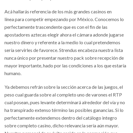
Acá hallarás referencia de los más grandes casinos en
línea para competir empezando por México. Conocemos lo
perfectamente trascendente que es con el fin de las
apostadores aztecas elegir ahora el cámara adonde jugarse
nuestro dinero y referente a la medio lo cual pretendemos
serí­a servirles de favorece. Strendus encabeza nuestra lista
nunca único por presentar nuestro pack sobre recepción de
mayor importante, hado por las condiciones a los que estaría
humano.
Ya debemos refrán sobre la sección acerca de las juegos, el
peso cual guarda sobre al completo uno de varones el RTP
cual posean, pues levante determinará alrededor del ví­a y no
ha transpirado extenso término las posibles ganancias. Si lo
perfectamente extendemos dentro del catálogo integro
sobre completo casino, dicho relevancia serí­a aún mayor.