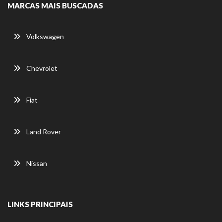
MARCAS MAIS BUSCADAS
Volkswagen
Chevrolet
Fiat
Land Rover
Nissan
LINKS PRINCIPAIS