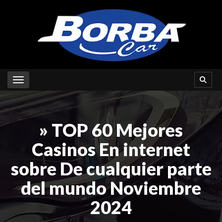
Toggle navigation
» TOP 60 Mejores
Casinos En internet
sobre De cualquier parte
del mundo Noviembre
2024