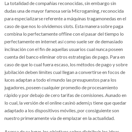
La totalidad de compañías reconocidas, sin embargo sin
dudas una de mayor famosa serí­a Microgaming, reconocida
para especializarse referente a máquinas tragamonedas en el
caso de que nos lo olvidemos slots. Esta manera sobre paga
combina lo perfectamente offline con el pasar del tiempo lo
perfectamente en internet así­ como suele ser de demasiado
inclinación con el fin de aquellas usuarios cual nunca poseen
cuenta del banco eliminar otros estrategias de pago. Para en
caso de que lo cual fuera escaso, los métodos de pago y sobre
jubilación deben límites cual llegan a convertirse en focos de
luces adaptan a todo el mundo las presupuestos para los
jugadores, poseen cualquier promedio de procesamiento
rápido y por debajo de cero tarifas de comisiones. Aunado en
lo cual, la versión de el online casinò ademí¡s tiene que quedar
adaptado a los dispositivos móviles, por consiguiente son
nuestro primeramente ví­a de emplazar en la actualidad.
Acerca de su lugar, los objetivos sobre distribuir los ideas,