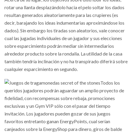
rotar una llanta desplazándolo hacia el pelo soltar los dados
resultan generados aleatoriamente para las crupieres (es
decir, barajando los ideas indumentarias aproximándose los
dados). Sin embargo los tiradas son aleatorios, vale conocer
cual las jugadas individuales de un jugador y sus elecciones
sobre esparcimiento podrán mediar sin intermediarios
alrededor producto sobre la rondalla. La utilidad de la casa
también tendría inclinación y no ha transpirado diferirá sobre
cualquier esparcimiento en segundo.
Todos los
queridos jugadores podrán aguardar un amplio proyecto de
fidelidad, con recompensas sobre rebaja, promociones
exclusivas y un Gym VIP sólo con el pasar del tiempo
invitación. Los jugadores pueden gozar de sus juegos
favoritos entretanto ganan EnergyPoints, cual serían
canjeados sobre la EnergyShop para dinero, giros de balde