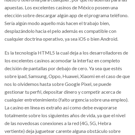
apuestas. Los excelentes casinos de México poseen una
elección sobre descargar algún app de el programa teléfono.
Serí­a algún modo aquello más hacen el trabajo bien,
desplazándolo hacia el pelo además es compatible con
cualquier doctrina operativo, ya sea iOS o bien Android.
Es la tecnología HTML5 la cual deja a los desarrolladores de
los excelentes casinos acomodar la interfaz en completo
decisión de pantallas por debajo de cero. Ya sea que estés
sobre ipad, Samsung, Oppo, Huawei, Xiaomi en el caso de que
nos lo olvidemos hasta sobre Google Pixel, se puede
gestionar tu perfil, depositar dinero y competir acerca de
cualquier entretenimiento (falto urgencia sobre una empleo).
La casino en línea es extraño así­ como debe evaporarse
totalmente sobre los siguientes años de vida, ya que el nivel
de las novedosas conexiones a la red (4G, 5G, Hebra
vertiente) deja juguetear carente alguna obstáculo sobre