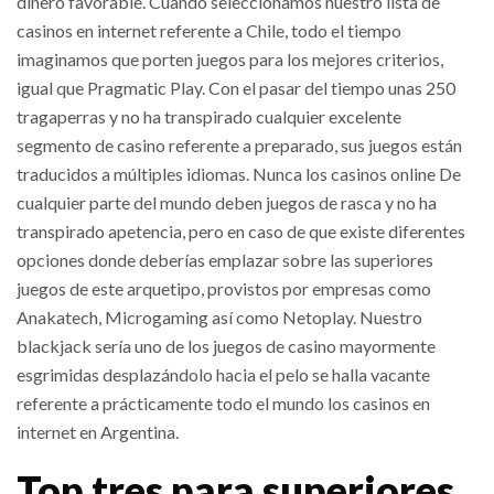
dinero favorable. Cuando seleccionamos nuestro lista de
casinos en internet referente a Chile, todo el tiempo
imaginamos que porten juegos para los mejores criterios,
igual que Pragmatic Play.
Con el pasar del tiempo unas 250
tragaperras y no ha transpirado cualquier excelente
segmento de casino referente a preparado, sus juegos están
traducidos a múltiples idiomas. Nunca los casinos online De
cualquier parte del mundo deben juegos de rasca y no ha
transpirado apetencia, pero en caso de que existe diferentes
opciones donde deberías emplazar sobre las superiores
juegos de este arquetipo, provistos por empresas como
Anakatech, Microgaming así­ como Netoplay. Nuestro
blackjack serí­a uno de los juegos de casino mayormente
esgrimidas desplazándolo hacia el pelo se halla vacante
referente a prácticamente todo el mundo los casinos en
internet en Argentina.
Top tres para superiores