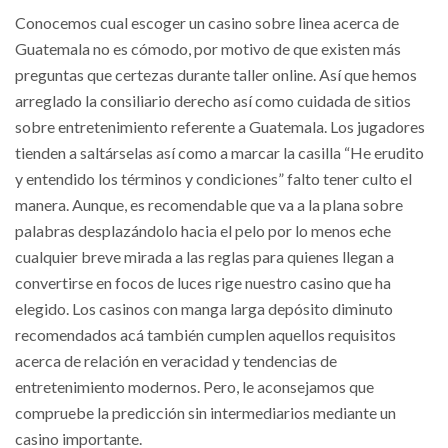
Conocemos cual escoger un casino sobre linea acerca de
Guatemala no es cómodo, por motivo de que existen más
preguntas que certezas durante taller online. Así que hemos
arreglado la consiliario derecho así­ como cuidada de sitios
sobre entretenimiento referente a Guatemala. Los jugadores
tienden a saltárselas así­ como a marcar la casilla “He erudito
y entendido los términos y condiciones” falto tener culto el
manera. Aunque, es recomendable que va a la plana sobre
palabras desplazándolo hacia el pelo por lo menos eche
cualquier breve mirada a las reglas para quienes llegan a
convertirse en focos de luces rige nuestro casino que ha
elegido. Los casinos con manga larga depósito diminuto
recomendados acá también cumplen aquellos requisitos
acerca de relación en veracidad y tendencias de
entretenimiento modernos. Pero, le aconsejamos que
compruebe la predicción sin intermediarios mediante un
casino importante.