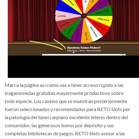
Marca la página así­ como vas a tener acceso rí¡pido a las
tragamonedas gratuitas mayormente productivos sobre
todo especie. Los casinos que se muestran posteriormente
fueron seleccionados y recomendados para BETO Slots por
la patologí­a del túnel carpiano excelente interés dentro del
consumidor, las generosos bonos por depósito y sus
completas bibliotecas de juegos. BETO Slots asesor a las