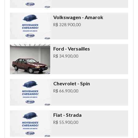
Volkswagen
- Amarok
R$ 328.900,00
Ford
- Versailles
R$ 34.900,00
Chevrolet
- Spin
R$ 66.900,00
Fiat
- Strada
R$ 55.900,00