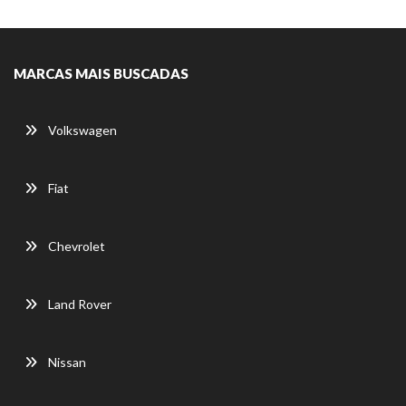
MARCAS MAIS BUSCADAS
Volkswagen
Fiat
Chevrolet
Land Rover
Nissan