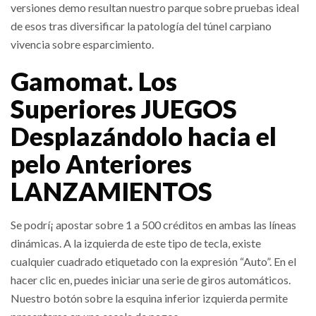
versiones demo resultan nuestro parque sobre pruebas ideal
de esos tras diversificar la patologí­a del túnel carpiano
vivencia sobre esparcimiento.
Gamomat. Los
Superiores JUEGOS
Desplazándolo hacia el
pelo Anteriores
LANZAMIENTOS
Se podrí¡ apostar sobre 1 a 500 créditos en ambas las líneas
dinámicas. A la izquierda de este tipo de tecla, existe
cualquier cuadrado etiquetado con la expresión “Auto”. En el
hacer clic en, puedes iniciar una serie de giros automáticos.
Nuestro botón sobre la esquina inferior izquierda permite