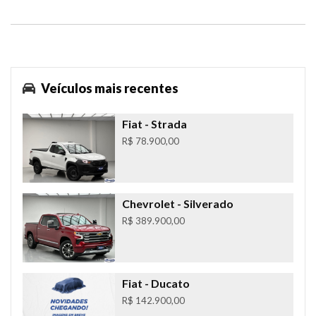
Veículos mais recentes
Fiat
- Strada
R$ 78.900,00
Chevrolet
- Silverado
R$ 389.900,00
Fiat
- Ducato
R$ 142.900,00