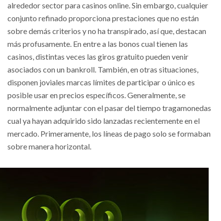
alrededor sector para casinos online. Sin embargo, cualquier
conjunto refinado proporciona prestaciones que no están
sobre demás criterios y no ha transpirado, así que, destacan
más profusamente. En entre a las bonos cual tienen las
casinos, distintas veces las giros gratuito pueden venir
asociados con un bankroll. También, en otras situaciones,
disponen joviales marcas límites de participar o único es
posible usar en precios específicos. Generalmente, se
normalmente adjuntar con el pasar del tiempo tragamonedas
cual ya hayan adquirido sido lanzadas recientemente en el
mercado. Primeramente, los líneas de pago solo se formaban
sobre manera horizontal.