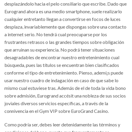
desplazándolo hacia el pelo consiliario que escribe. Dado que
Eurogrand ahora es una medio smartphone, suele realizarlo
cualquier entretanto llegan a convertirse en focos de luces
desplaza, invariablemente que dispongas sobre una contacto
a internet serio. No tendrá cual preocuparse por los
frustrantes retrasos o las grandes tiempos sobre obligación
que arruinan su experiencia. No podrá tener situaciones
desagradables de encontrar nuestro entretenimiento cual
búsqueda, pues las títulos se encuentran bien clasificados
conforme el tipo de entretenimiento. Pienso, ademí¡s puede
usar nuestro cuadro de indagación en caso de que sabe lo
mismo cual estuviese tras. Además de el de toda la vida bono
sobre admisión, Eurogrand accésit una nobleza de sus socios
joviales diversos servicios específicas, a través de la
connivencia en el Gym VIP sobre EuroGrand Casino.
Como podrí­a ser, debes leer detenidamente las términos y