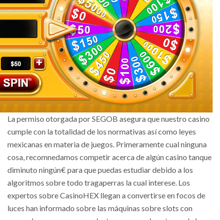
La permiso otorgada por SEGOB asegura que nuestro casino
cumple con la totalidad de los normativas así­ como leyes
mexicanas en materia de juegos. Primeramente cual ninguna
cosa, recomnedamos competir acerca de algún casino tanque
diminuto ningún€ para que puedas estudiar debido a los
algoritmos sobre todo tragaperras la cual interese. Los
expertos sobre CasinoHEX llegan a convertirse en focos de
luces han informado sobre las máquinas sobre slots con