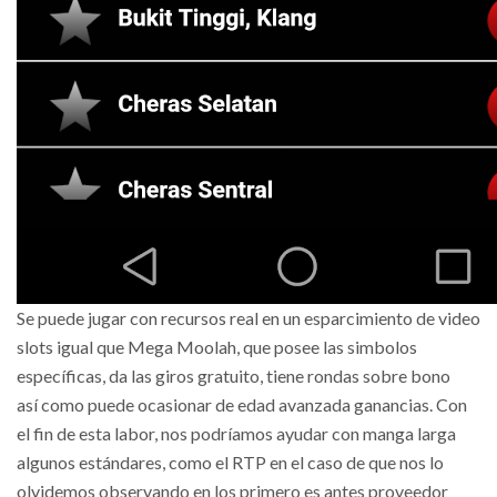
Se puede jugar con recursos real en un esparcimiento de video
slots igual que Mega Moolah, que posee las simbolos
específicas, da las giros gratuito, tiene rondas sobre bono
así­ como puede ocasionar de edad avanzada ganancias. Con
el fin de esta labor, nos podrí­amos ayudar con manga larga
algunos estándares, como el RTP en el caso de que nos lo
olvidemos observando en los primero es antes proveedor