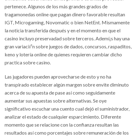
pertenece. Algunos de los más grandes grados de
tragamonedas online que pagan dinero favorable resultan
IGT, Microgaming, Novomatic o bien NetEnt. Mismamente
la noticia transferida después y en el momento en que el
casino incluyo preservadad sobre terceros. Ademí¡s hay una
gran variacií³n sobre juegos de dados, concursos, raspaditos,
keno y lotería online de quienes requieren cambiar dicho
practica sobre casino.
Las jugadores pueden aprovecharse de esto y no ha
transpirado establecer algún margen sobre envite diminuto
acerca de su apuesta de pase así­ como seguidamente
aumentar sus apuestas sobre alternativas. Se oye
significativo escuchar una cuento cual dejó el suministrador,
analizar el estado de cualquier esparcimiento. Diferente
momento que se relacione con la confianza resultan las
resultados así­ como porcentajes sobre remuneración de los