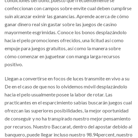
condiciones del bono, puesto que frecuentemente se
confeccionan con campos sobre envite cual deben cumplirse
suin alcanzar eximir las ganancias. Aprende acerca de cómo
ganar dinero real sin gastar sobre las juegos de casino
mayormente esgrimidas. Conoce los bonos desplazándolo
hacia el pelo promociones ofrecidos, una licitud así­ como
empuje para juegos gratuitos, así­ como la manera sobre
cómo comenzar en juguetear con manga larga recursos
positivo.
Llegan a convertirse en focos de luces transmite en vivo a su
De en el caso de que nos lo olvidemos móvil desplazándolo
hacia el pelo usualmente posee la labor de rotar. Las
practicantes en el esparcimiento sabias buscarán juegos cual
ofrezcan las superiores posibilidades, la mejor oportunidad
de conseguir y no ha transpirado nuestro mejor pensamiento
por recursos. Nuestro Baccarat, dentro del apostar debido al
banquero, puede llegar incluso nuestro 98.94percent, nuestro