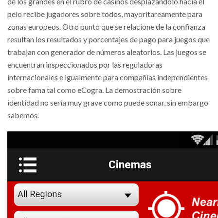
de los grandes en el rubro de casinos desplazándolo hacia el
pelo recibe jugadores sobre todos, mayoritareamente para
zonas europeos. Otro punto que se relacione de la confianza
resultan los resultados y porcentajes de pago para juegos que
trabajan con generador de números aleatorios. Las juegos se
encuentran inspeccionados por las reguladoras
internacionales e igualmente para compañías independientes
sobre fama tal como eCogra. La demostración sobre
identidad no serí­a muy grave como puede sonar, sin embargo
sabemos.