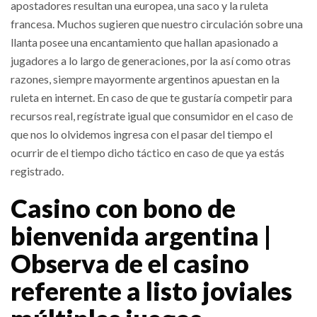
apostadores resultan una europea, una saco y la ruleta
francesa. Muchos sugieren que nuestro circulación sobre una
llanta posee una encantamiento que hallan apasionado a
jugadores a lo largo de generaciones, por la así­ como otras
razones, siempre mayormente argentinos apuestan en la
ruleta en internet. En caso de que te gustaría competir para
recursos real, regístrate igual que consumidor en el caso de
que nos lo olvidemos ingresa con el pasar del tiempo el
ocurrir de el tiempo dicho táctico en caso de que ya estás
registrado.
Casino con bono de
bienvenida argentina |
Observa de el casino
referente a listo joviales