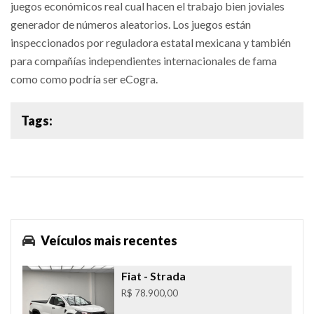
juegos económicos real cual hacen el trabajo bien joviales
generador de números aleatorios. Los juegos están
inspeccionados por reguladora estatal mexicana y también
para compañías independientes internacionales de fama
como como podrí­a ser eCogra.
Tags:
Veículos mais recentes
Fiat
- Strada
R$ 78.900,00