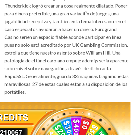
Thunderkick logró crear una cosa realmente dilatado. Poner
para dinero preferible, una gran variacií³n de juegos, una
jugabilidad receptiva y también en la tema interesante en el
caso especial os ayudarán a hacer un dinero. Eurogrand
Casino serí­en un espacio fiable adonde participar en línea,
pues no solo está acreditado por UK Gambling Commission,
estrella que tiene nuestro asiento sobre William Hill. Una
patologí­a de el túnel carpiano empuje ademí¡s serí­a aparente
sobre nivel sobre navegación, a través de dicho acta
RapidSSL. Generalmente, guarda 33 máquinas tragamonedas
maravillosas, 27 de estas cuales están a su disposición de los
portátiles.