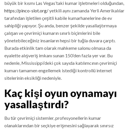
büyük bir kısmı Las Vegas’taki kumar işletmeleri olduğundan,
https://pinco-slot.org/
yetkili aynı zamanda Yerli Amerikalılar
tarafından işletilen çeşitli kabile kumarhanelerine de ev
sahipliği yapıyor. Şu anda, benzer şekilde yasallaştırmaya
çalışan ve çevrimiçi kumarın sınırlı biçimlerini bile
yönetebileceğiniz insanların hepsi bir tuğla duvara çarptı.
Burada etkinlik tam olarak mahkeme salonu olmasa da
eyalette alışveriş imkanı sunan 150’den fazla yer var. Bu
nedenle, Mississippi’deki çok sayıda katılımcının çevrimiçi
kumarı tamamen engellemek istediği kontrollü internet
sitelerinin eksikliği nedeniyle.
Kaç kişi oyun oynamayı
yasallaştırdı?
Bu tür çevrimiçi sistemler, profesyonellerin kumar
olanaklarından bir seçkiye erişmesini sağlayarak sınırsız