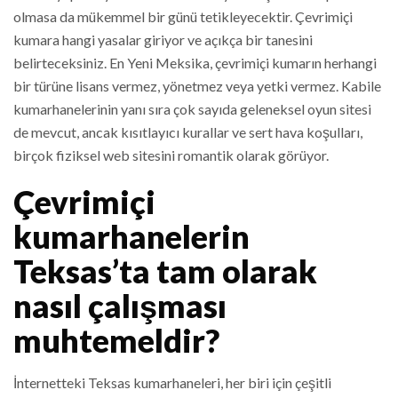
olmasa da mükemmel bir günü tetikleyecektir. Çevrimiçi
kumara hangi yasalar giriyor ve açıkça bir tanesini
belirteceksiniz. En Yeni Meksika, çevrimiçi kumarın herhangi
bir türüne lisans vermez, yönetmez veya yetki vermez. Kabile
kumarhanelerinin yanı sıra çok sayıda geleneksel oyun sitesi
de mevcut, ancak kısıtlayıcı kurallar ve sert hava koşulları,
birçok fiziksel web sitesini romantik olarak görüyor.
Çevrimiçi
kumarhanelerin
Teksas’ta tam olarak
nasıl çalışması
muhtemeldir?
İnternetteki Teksas kumarhaneleri, her biri için çeşitli