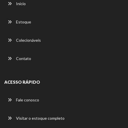
Início
Estoque
Colecionáveis
Contato
ACESSO RÁPIDO
Fale conosco
Visitar o estoque completo