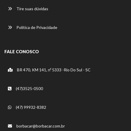
Tire suas dúvidas
Política de Privacidade
FALE CONOSCO
BR 470, KM 141, nº 5333 -Rio Do Sul - SC
(47)3525-0500
(47) 99932-8382
borbacar@borbacar.com.br