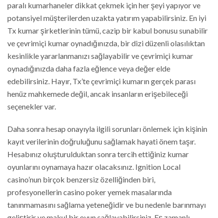
paralı kumarhaneler dikkat çekmek için her şeyi yapıyor ve
potansiyel müşterilerden uzakta yatırım yapabilirsiniz. En iyi
Tx kumar şirketlerinin tümü, cazip bir kabul bonusu sunabilir
ve çevrimiçi kumar oynadığınızda, bir dizi düzenli olasılıktan
kesinlikle yararlanmanızı sağlayabilir ve çevrimiçi kumar
oynadığınızda daha fazla eğlence veya değer elde
edebilirsiniz. Hayır, Tx’te çevrimiçi kumarın gerçek parası
henüz mahkemede değil, ancak insanların erişebileceği
seçenekler var.
Daha sonra hesap onayıyla ilgili sorunları önlemek için kişinin
kayıt verilerinin doğruluğunu sağlamak hayati önem taşır.
Hesabınız oluşturulduktan sonra tercih ettiğiniz kumar
oyunlarını oynamaya hazır olacaksınız. Ignition Local
casino’nun birçok benzersiz özelliğinden biri,
profesyonellerin casino poker yemek masalarında
tanınmamasını sağlama yeteneğidir ve bu nedenle barınmayı
geliştirir ve makul bir oyun sağlayabilirsiniz. Eş zamanlı