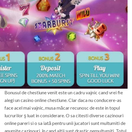
Bonusul de chestiune venit este un cadru vajnic cand vrei fie
alegi un casino online chestiune. Clar daca nu conducere-as
face acel mai vajnic, musa măcar recunosc de este in topul
lucrurilor ş luat in considerare. O sa citesti diverse cazinouri
online pareri si o sa iată pentru unii jucatori sunt multumiti de
anumite cazinouri, în cand altii sunt drastic nemultumiti. Totul