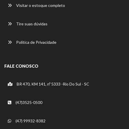
Visitar o estoque completo
Tire suas dúvidas
Política de Privacidade
FALE CONOSCO
BR 470, KM 141, nº 5333 -Rio Do Sul - SC
(47)3525-0500
(47) 99932-8382