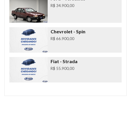
R$ 34.900,00
Chevrolet
- Spin
R$ 66.900,00
Fiat
- Strada
R$ 55.900,00