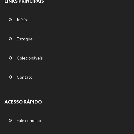
LINKS PRINCIPAIS
Início
Estoque
Colecionáveis
Contato
ACESSO RÁPIDO
Fale conosco