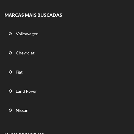
MARCAS MAIS BUSCADAS
Volkswagen
Chevrolet
Fiat
Land Rover
Nissan