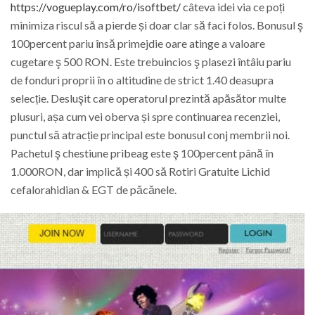
https://vogueplay.com/ro/isoftbet/
câteva idei via ce poți
minimiza riscul să a pierde și doar clar să faci folos. Bonusul ş
100percent pariu însă primejdie oare atinge a valoare
cugetare ş 500 RON. Este trebuincios ş plasezi întâiu pariu
de fonduri proprii în o altitudine de strict 1.40 deasupra
selecție. Desluşit care operatorul prezintă apăsător multe
plusuri, așa cum vei oberva și spre continuarea recenziei,
punctul să atracție principal este bonusul conj membrii noi.
Pachetul ş chestiune pribeag este ş 100percent până în
1.000RON, dar implică și 400 să Rotiri Gratuite Lichid
cefalorahidian & EGT de păcănele.