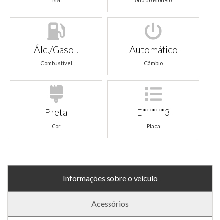
KM
Ano do Modelo
Álc./Gasol.
Automático
Combustível
Câmbio
Preta
E*****3
Cor
Placa
Informações sobre o veículo
Acessórios