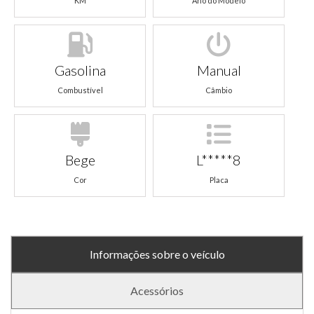
KM
Ano do Modelo
Gasolina
Manual
Combustível
Câmbio
Bege
L*****8
Cor
Placa
Informações sobre o veículo
Acessórios