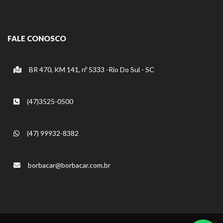
FALE CONOSCO
BR 470, KM 141, nº 5333 -Rio Do Sul - SC
(47)3525-0500
(47) 99932-8382
borbacar@borbacar.com.br