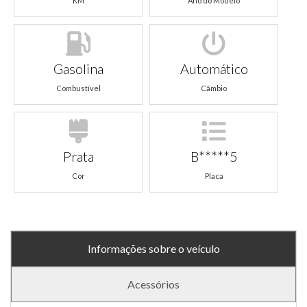
KM
Ano do Modelo
Gasolina
Automático
Combustível
Câmbio
Prata
B*****5
Cor
Placa
Informações sobre o veículo
Acessórios